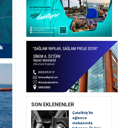
rk
SON EKLENENLER
Çatalköy’de
eğlence
mekanında