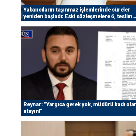
Yabancıların taşınmaz işlemlerinde süreler
yeniden başladı: Eski sözleşmelere 6, teslim
edilen konutlara 36 ay
Reynar: “Yargıca gerek yok, müdürü kadı ola
atayın!”