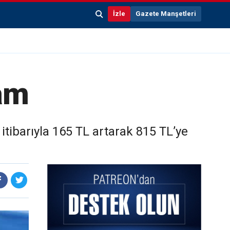
İzle
Gazete Manşetleri
am
itibarıyla 165 TL artarak 815 TL’ye