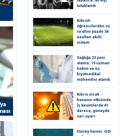
tabanca: İki kişi
tutuklandı
Kıbrıslı
öğrencilerden su
israfını yüzde 34
azaltan akıllı
sistem
Sağlığa 22 yeni
atama: 19 uzman
hekim ve üç
biyomedikal
mühendisi atandı
Kıbrıs sıcak
havanın etkisinde:
fya
İç kesimlerde 41
rması
derece, güneyde
sarı uyarı
Güney basını: ⁠GSI