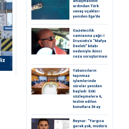
anlaşmasının
ardından Türk
savaş uçakları
yeniden Ege’de
Gazetecilik
camiasına çağrı I
⁠Drusiotis’e “Mafya
Devleti” kitabı
nedeniyle ikinci
ceza soruşturması
liz
Yabancıların
taşınmaz
işlemlerinde
süreler yeniden
başladı: Eski
sözleşmelere 6,
teslim edilen
konutlara 36 ay
Reynar: “Yargıca
gerek yok, müdürü