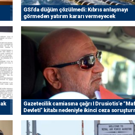
GSI’da düğüm çözülmedi: Kıbrıs anlaşmayı
görmeden yatırım kararı vermeyecek
rak
Gazetecilik camiasına çağrı I ⁠Drusiotis’e “Ma
Devleti” kitabı nedeniyle ikinci ceza soruştu