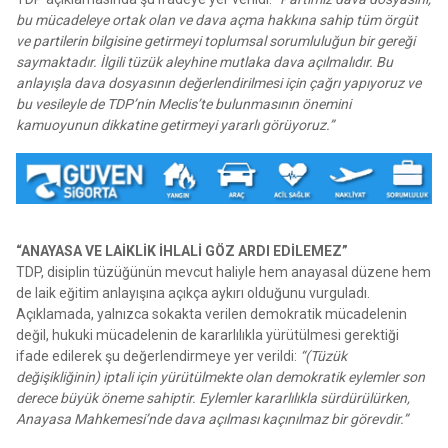
bu mücadeleye ortak olan ve dava açma hakkına sahip tüm örgüt
ve partilerin bilgisine getirmeyi toplumsal sorumluluğun bir gereği
saymaktadır. İlgili tüzük aleyhine mutlaka dava açılmalıdır. Bu
anlayışla dava dosyasının değerlendirilmesi için çağrı yapıyoruz ve
bu vesileyle de TDP’nin Meclis’te bulunmasının önemini
kamuoyunun dikkatine getirmeyi yararlı görüyoruz.”
“ANAYASA VE LAİKLİK İHLALİ GÖZ ARDI EDİLEMEZ”
TDP, disiplin tüzüğünün mevcut haliyle hem anayasal düzene hem
de laik eğitim anlayışına açıkça aykırı olduğunu vurguladı.
Açıklamada, yalnızca sokakta verilen demokratik mücadelenin
değil, hukuki mücadelenin de kararlılıkla yürütülmesi gerektiği
ifade edilerek şu değerlendirmeye yer verildi:
“(Tüzük
değişikliğinin) iptali için yürütülmekte olan demokratik eylemler son
derece büyük öneme sahiptir. Eylemler kararlılıkla sürdürülürken,
Anayasa Mahkemesi’nde dava açılması kaçınılmaz bir görevdir.”