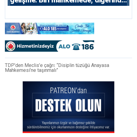
gelişme: Biri mahkemede, diğerinde
7 tutuklu
TDP’den Meclis’e çağrı: “Disiplin tüzüğü Anayasa
Mahkemesi’ne taşınmalı”