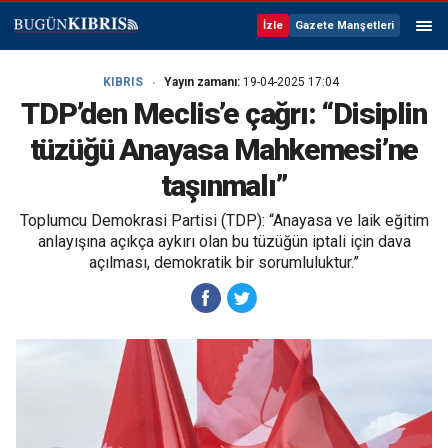
İzle
Gazete Manşetleri
KIBRIS
Yayın zamanı:
19-04-2025 17:04
TDP’den Meclis’e çağrı: “Disiplin
tüzüğü Anayasa Mahkemesi’ne
taşınmalı”
Toplumcu Demokrasi Partisi (TDP): “Anayasa ve laik eğitim
anlayışına açıkça aykırı olan bu tüzüğün iptali için dava
açılması, demokratik bir sorumluluktur.”