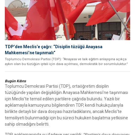
TDP’den Meclis’e çağrı: “Disiplin tüzüğü Anayasa
Mahkemesi’ne taşınmalı”
Toplumcu Demokrasi Partisi (TDP): “Anayasa ve laik eğitim anlayışına açıkça
aykırı olan bu tüzüğün iptali için dava açılması, demokratik bir sorumluluktur.”
Bugün Kıbrıs
Toplumcu Demokrasi Partisi (TDP), ortaöğretim disiplin
tüzüğünde yapılan değişikliğin Anayasa Mahkemesi’ne taşınması
için Meclis’te temsil edilen partilere çağrıda bulundu. Yazılı bir
açıklamayla kamuoyunu bilgilendiren TDP, kendi hukukçularıyla
birlikte detaylı bir dava dosyası hazırladıklarını, ancak Meclis’te
temsiliyeti bulunmadığı için bu süreci hukuken başlatma yetkisine
sahip olmadığını belirtti.
TDP açıklamasında şu ifadeye yer verildi:
“Partimiz dava dosyasını,