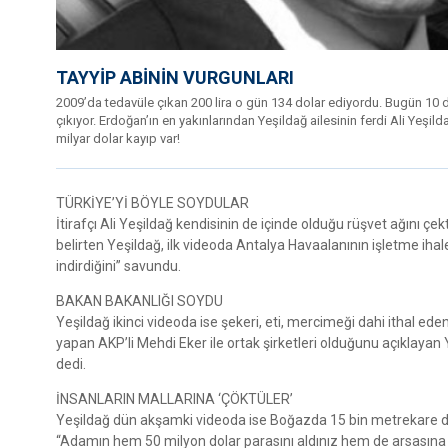
TAYYİP ABİNİN VURGUNLARI
2009’da tedavüle çıkan 200 lira o gün 134 dolar ediyordu. Bugün 10 do
çıkıyor. Erdoğan’ın en yakınlarından Yeşildağ ailesinin ferdi Ali Yeş
milyar dolar kayıp var!
TÜRKİYE’Yİ BÖYLE SOYDULAR
İtirafçı Ali Yeşildağ kendisinin de içinde olduğu rüşvet ağını ç
belirten Yeşildağ, ilk videoda Antalya Havaalanının işletme ihal
indirdiğini” savundu.
BAKAN BAKANLIĞI SOYDU
Yeşildağ ikinci videoda ise şekeri, eti, mercimeği dahi ithal ede
yapan AKP’li Mehdi Eker ile ortak şirketleri olduğunu açıklayan Ye
dedi.
İNSANLARIN MALLARINA ‘ÇÖKTÜLER’
Yeşildağ dün akşamki videoda ise Boğazda 15 bin metrekare den
“Adamın hem 50 milyon dolar parasını aldınız hem de arsasına 