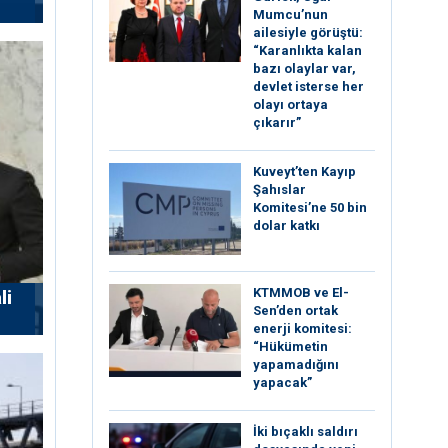
Mumcu’nun
ailesiyle görüştü:
“Karanlıkta kalan
bazı olaylar var,
devlet isterse her
olayı ortaya
çıkarır”
Kuveyt’ten Kayıp
Şahıslar
Komitesi’ne 50 bin
dolar katkı
KTMMOB ve El-
li
Sen’den ortak
enerji komitesi:
“Hükümetin
yapamadığını
yapacak”
İki bıçaklı saldırı