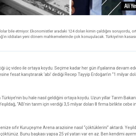
lar bile etmiyor. Ekonomistler aradaki 124 doları kimin çaldığını soruyordu, or
ildağ’ın iddiaları yeni dönem mahkemelerinde çok konuşulacak. Türkiye’nin kasa
ektiği üç video ile ortaya koydu. Seçime kadar her gün ifşalarına devam ed
esine fesat karıştırarak ‘abi’ dediği Recep Tayyip Erdoğan’ın “1 milyar do
n Türkiye’nin bu hale nasıl geldiğini ortaya koydu. Uzun yıllar Tarım Bakanl
şildağ, “AB’nin tarım için verdiği 3,5 milyar doları 8 firma birlikte cebe in
ize sıfır Kuruçeşme Arena arazisine nasıl “çöktüklerini” aktardı. Yeşil
çöktünüz. Bunu başkası yapsa 25 yıl yatarı var en az. Ben kendimi ayır