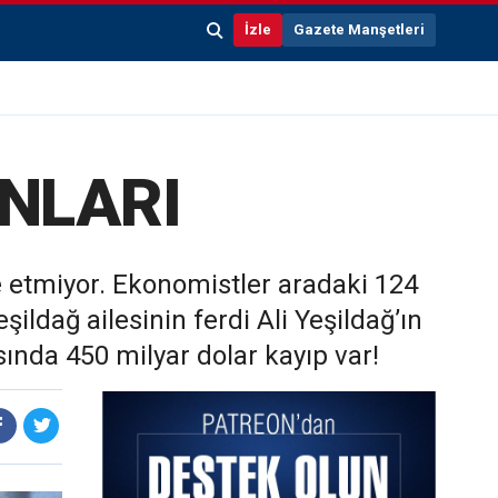
İzle
Gazete Manşetleri
UNLARI
e etmiyor. Ekonomistler aradaki 124
şildağ ailesinin ferdi Ali Yeşildağ’ın
nda 450 milyar dolar kayıp var!