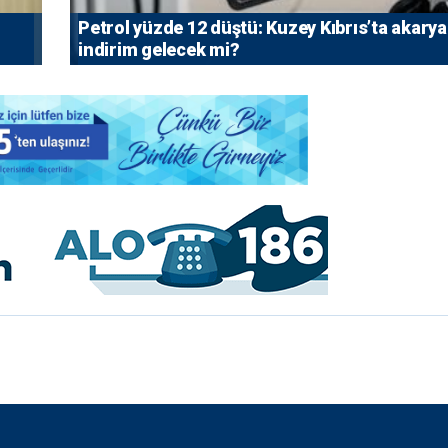
Petrol yüzde 12 düştü: Kuzey Kıbrıs’ta akarya
indirim gelecek mi?