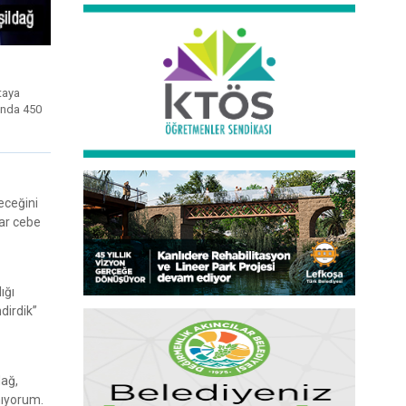
taya
sında 450
eceğini
lar cebe
ığı
dirdik”
dağ,
mıyorum.