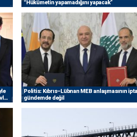
“Hükümetin yapamadığını yapacak”
yle
Politis: Kıbrıs–Lübnan MEB anlaşmasının ipta
vlet
gündemde değil