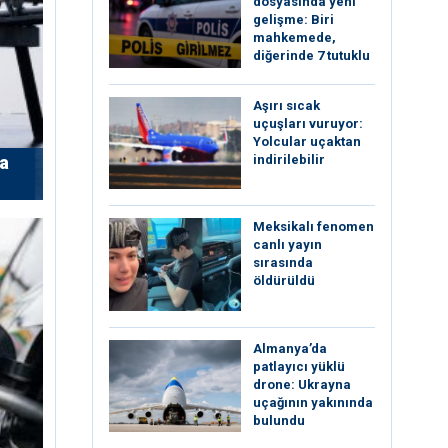
dosyasında yeni
gelişme: Biri
mahkemede,
diğerinde 7 tutuklu
Aşırı sıcak
uçuşları vuruyor:
Yolcular uçaktan
indirilebilir
’a
Meksikalı fenomen
canlı yayın
sırasında
öldürüldü
Almanya’da
patlayıcı yüklü
drone: Ukrayna
uçağının yakınında
bulundu