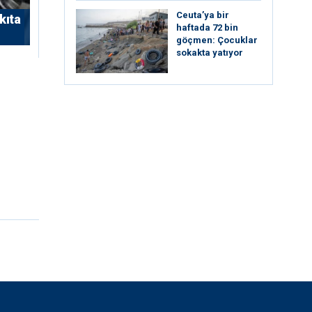
Ceuta’ya bir
kıta
haftada 72 bin
göçmen: Çocuklar
sokakta yatıyor