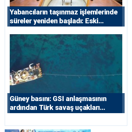
Yabancıların taşınmaz işlemlerinde
süreler yeniden başladı: Eski
sözleşmelere 6, teslim edilen
konutlara 36 ay
Güney basını: ⁠GSI anlaşmasının
ardından Türk savaş uçakları
yeniden Ege’de