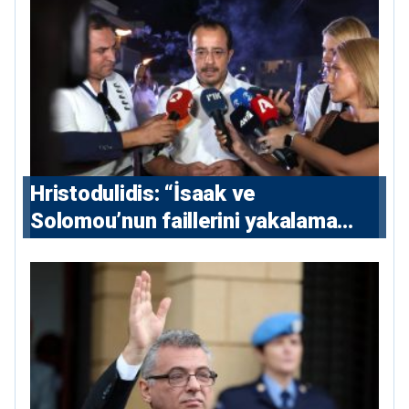
Hristodulidis: “İsaak ve
Solomou’nun faillerini yakalama
çabaları yoğunlaştırılacak; 13 ulusal
ve 5 uluslararası tutuklama emri
çıkarıldı”