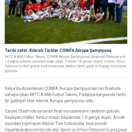
Tarihi zafer: Kıbrıslı Türkler CONIFA Avrupa Şampiyonu
KKTC A Milli Futbol Takımı, CONIFA Avrupa Şampiyonası finalinde Padanya’yı 6-
1 mağlup ederek şampiyonluğa ulaştı. Finalde 1-0 geriye düşen milliler, Erhun
Öztümer’in dört gollük performansıyla rakibini farklı geçti ve kupayı müzesine
götürdü.
İtalya’da düzenlenen CONIFA Avrupa Şampiyonası’nın finalinde
sahaya çıkan KKTC A Milli Futbol Takımı, Padanya karşısında tarihi
bir galibiyet elde ederek Avrupa şampiyonu oldu.
Carate Stadı’nda oynanan final mücadelesine rakibinin golüyle
başlayan milliler, henüz maçın başlarında 1-0 geriye düştü. Ancak
oyundan kopmayan Kıbrıslı Türk futbolcular, kısa sürede
toparlanarak kontrolü ele aldı. Şenol ve Erhun Öztümer’in peş peşe