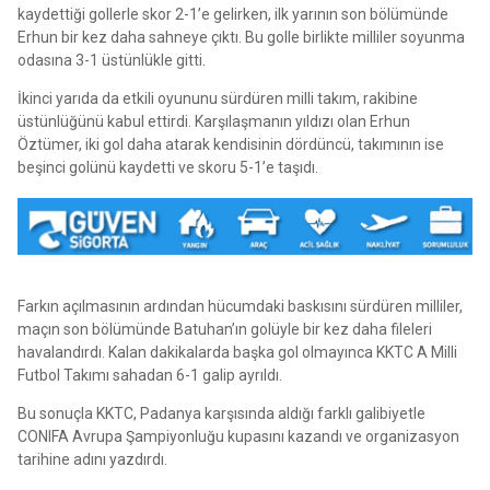
kaydettiği gollerle skor 2-1’e gelirken, ilk yarının son bölümünde
Erhun bir kez daha sahneye çıktı. Bu golle birlikte milliler soyunma
odasına 3-1 üstünlükle gitti.
İkinci yarıda da etkili oyununu sürdüren milli takım, rakibine
üstünlüğünü kabul ettirdi. Karşılaşmanın yıldızı olan Erhun
Öztümer, iki gol daha atarak kendisinin dördüncü, takımının ise
beşinci golünü kaydetti ve skoru 5-1’e taşıdı.
Farkın açılmasının ardından hücumdaki baskısını sürdüren milliler,
maçın son bölümünde Batuhan’ın golüyle bir kez daha fileleri
havalandırdı. Kalan dakikalarda başka gol olmayınca KKTC A Milli
Futbol Takımı sahadan 6-1 galip ayrıldı.
Bu sonuçla KKTC, Padanya karşısında aldığı farklı galibiyetle
CONIFA Avrupa Şampiyonluğu kupasını kazandı ve organizasyon
tarihine adını yazdırdı.