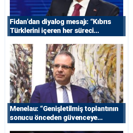
Fidan’dan diyalog mesajı: “Kıbrıs
Türklerini içeren her süreci
destekliyoruz”
Menelau: “Genişletilmiş toplantının
sonucu önceden güvenceye
alınmalı”