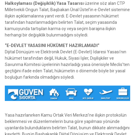
Halkoylaması (Değişiklik) Yasa Tasarısı
üzerine söz alan CTP
Milletvekili Ongun Talat, Başbakan Ünal Üstel’in e-Devlet sistemine
ilişkin açıklamalarına yanıt verdi. E-Devlet yasasının hükümet
tarafından hazırlanmadığını belirten Talat, seçim yasasında
kamuoyunda tartışılan karma oy veya seçim barajına ilişkin
herhangi bir değişiklik bulunmadığını söyledi.
“E-DEVLET YASASINI HÜKÜMET HAZIRLAMADI”
Dijital Dönüşüm ve Elektronik Devlet (E-Devlet) İdaresi Yasası’nın
hükümet tarafından değil, Hukuk, Siyasi İşler, Dışilişkiler ve
Savunma Komitesi üyelerinin hazırladığı yasa önerisiyle Meclis’ten
geçtiğini ifade eden Talat, hükümetin o dönemde böyle bir yasal
boşluğun farkında olmadığını söyledi.
Yasa hazırlanırken Kamu Ortak Veri Merkezi’ne ilişkin protokolün
beklenmesi ve düzenlemelerin buna göre yapılması yönünde
uyarılarda bulunduklarını belirten Talat, bunun dikkate alınmadığını
kaydetti. Bugün Başbakanlık Dijital Dönüşüm ve Elektronik Devlet