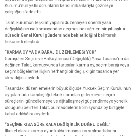
Kurumu’nun yetki sorunlarını kendi imkanlarıyla çözmeye
çalıştığını ifade etti.
Talat, kurumun teşkilat yapısını düzenleyen önemli yasa
değişikliğinin ise komisyondan geçmesine rağmen
bir yılı aşkın
süredir Genel Kurul gündeminde bekletildiğini
belirterek
hükümeti eleştirdi.
“KARMA OY YA DA BARAJ DÜZENLEMESİ YOK”
Görüşülen Seçim ve Halkoylaması (Değişiklik) Yasa Tasarısı’na da
değinen Talat, kamuoyunda tartışılan karma oy, seçim barajı veya
seçim bölgelerine ilişkin herhangi bir değişikliğin tasarıda yer
almadığını söyledi.
Tasarıdaki düzenlemelerin büyük ölçüde Yüksek Seçim Kurulu’nun
uygulamada karşılaştığı teknik sorunları gidermeye, seçim
süreçlerini güncellemeye ve dijitalleşmeyi güçlendirmeye yönelik
olduğunu belirten Talat, bu maddelerin komisyonda oy birliğiyle
kabul edildiğini kaydetti.
“SEÇİME KISA SÜRE KALA DEĞİŞİKLİK DOĞRU DEĞİL”
İlkesel olarak karma oyun kaldırılmasına karşı olmadıklarını