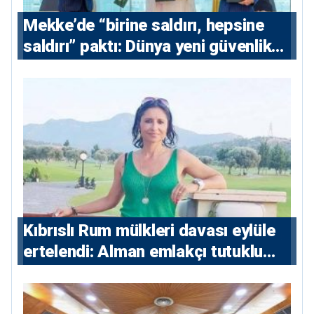
Mekke’de “birine saldırı, hepsine
saldırı” paktı: Dünya yeni güvenlik
eksenini tartışıyor
Kıbrıslı Rum mülkleri davası eylüle
ertelendi: Alman emlakçı tutuklu
kalacak