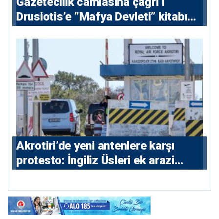
Gazetecilik camiasına çağrı I
⁠Drusiotis’e “Mafya Devleti” kitabı
nedeniyle ikinci ceza soruşturması
⁠Akrotiri’de yeni antenlere karşı
protesto: İngiliz Üsleri ek arazi
istiyor