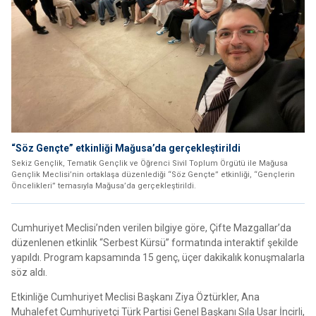
“Söz Gençte” etkinliği Mağusa’da gerçekleştirildi
Sekiz Gençlik, Tematik Gençlik ve Öğrenci Sivil Toplum Örgütü ile Mağusa
Gençlik Meclisi’nin ortaklaşa düzenlediği “Söz Gençte” etkinliği, “Gençlerin
Öncelikleri” temasıyla Mağusa’da gerçekleştirildi.
Cumhuriyet Meclisi’nden verilen bilgiye göre, Çifte Mazgallar’da
düzenlenen etkinlik “Serbest Kürsü” formatında interaktif şekilde
yapıldı. Program kapsamında 15 genç, üçer dakikalık konuşmalarla
söz aldı.
Etkinliğe Cumhuriyet Meclisi Başkanı Ziya Öztürkler, Ana
Muhalefet Cumhuriyetçi Türk Partisi Genel Başkanı Sıla Usar İncirli,