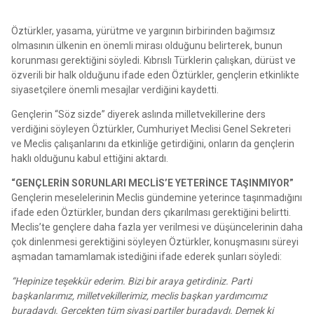
Öztürkler, yasama, yürütme ve yargının birbirinden bağımsız
olmasının ülkenin en önemli mirası olduğunu belirterek, bunun
korunması gerektiğini söyledi. Kıbrıslı Türklerin çalışkan, dürüst ve
özverili bir halk olduğunu ifade eden Öztürkler, gençlerin etkinlikte
siyasetçilere önemli mesajlar verdiğini kaydetti.
Gençlerin “Söz sizde” diyerek aslında milletvekillerine ders
verdiğini söyleyen Öztürkler, Cumhuriyet Meclisi Genel Sekreteri
ve Meclis çalışanlarını da etkinliğe getirdiğini, onların da gençlerin
haklı olduğunu kabul ettiğini aktardı.
“GENÇLERİN SORUNLARI MECLİS’E YETERİNCE TAŞINMIYOR”
Gençlerin meselelerinin Meclis gündemine yeterince taşınmadığını
ifade eden Öztürkler, bundan ders çıkarılması gerektiğini belirtti.
Meclis’te gençlere daha fazla yer verilmesi ve düşüncelerinin daha
çok dinlenmesi gerektiğini söyleyen Öztürkler, konuşmasını süreyi
aşmadan tamamlamak istediğini ifade ederek şunları söyledi:
“Hepinize teşekkür ederim. Bizi bir araya getirdiniz. Parti
başkanlarımız, milletvekillerimiz, meclis başkan yardımcımız
buradaydı. Gerçekten tüm siyasi partiler buradaydı. Demek ki