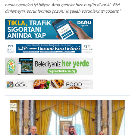
herkes gençleri iyi biliyor. Ama gençler bize bugün diyor ki: ‘Bizi
dinlemeyin, sorunlarımızı çözün.’ İnşallah sorunlarınızı çözeriz.”