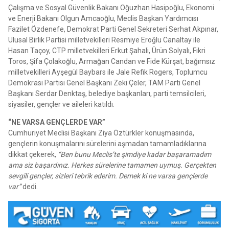
Çalışma ve Sosyal Güvenlik Bakanı Oğuzhan Hasipoğlu, Ekonomi
ve Enerji Bakanı Olgun Amcaoğlu, Meclis Başkan Yardımcısı
Fazilet Özdenefe, Demokrat Parti Genel Sekreteri Serhat Akpınar,
Ulusal Birlik Partisi milletvekilleri Resmiye Eroğlu Canaltay ile
Hasan Taçoy, CTP milletvekilleri Erkut Şahali, Ürün Solyalı, Fikri
Toros, Şifa Çolakoğlu, Armağan Candan ve Fide Kürşat, bağımsız
milletvekilleri Ayşegül Baybars ile Jale Refik Rogers, Toplumcu
Demokrasi Partisi Genel Başkanı Zeki Çeler, TAM Parti Genel
Başkanı Serdar Denktaş, belediye başkanları, parti temsilcileri,
siyasiler, gençler ve aileleri katıldı.
“NE VARSA GENÇLERDE VAR”
Cumhuriyet Meclisi Başkanı Ziya Öztürkler konuşmasında,
gençlerin konuşmalarını sürelerini aşmadan tamamladıklarına
dikkat çekerek,
“Ben bunu Meclis’te şimdiye kadar başaramadım
ama siz başardınız. Herkes sürelerine tamamen uymuş. Gerçekten
sevgili gençler, sizleri tebrik ederim. Demek ki ne varsa gençlerde
var”
dedi.