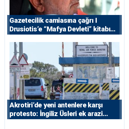
Gazetecilik camiasına çağrı I
⁠Drusiotis’e “Mafya Devleti” kitabı
nedeniyle ikinci ceza soruşturması
⁠Akrotiri’de yeni antenlere karşı
protesto: İngiliz Üsleri ek arazi
istiyor