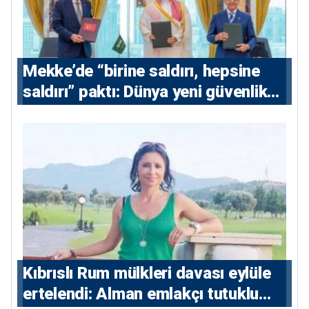
Mekke’de “birine saldırı, hepsine
saldırı” paktı: Dünya yeni güvenlik
eksenini tartışıyor
Kıbrıslı Rum mülkleri davası eylüle
ertelendi: Alman emlakçı tutuklu