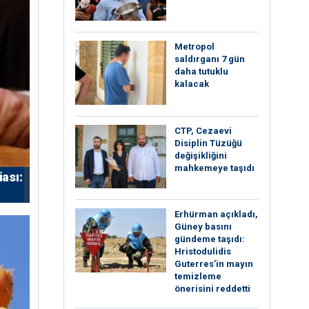
Metropol
saldırganı 7 gün
daha tutuklu
kalacak
CTP, Cezaevi
Disiplin Tüzüğü
değişikliğini
mahkemeye taşıdı
iası:
Erhürman açıkladı,
Güney basını
gündeme taşıdı:
Hristodulidis
Guterres’in mayın
temizleme
önerisini reddetti