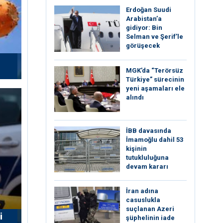
Erdoğan Suudi
Arabistan’a
gidiyor: Bin
Selman ve Şerif’le
görüşecek
MGK’da “Terörsüz
Türkiye” sürecinin
yeni aşamaları ele
alındı
İBB davasında
İmamoğlu dahil 53
kişinin
tutukluluğuna
devam kararı
İran adına
casuslukla
suçlanan Azeri
i
şüphelinin iade