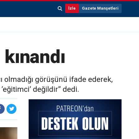
İzle
Gazete Manşetleri
ı kınandı
cı olmadığı görüşünü ifade ederek,
‘eğitimci’ değildir” dedi.