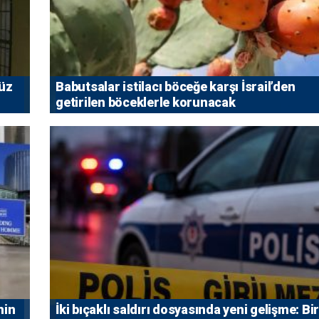
vüz
Babutsalar istilacı böceğe karşı İsrail’den
getirilen böceklerle korunacak
nin
İki bıçaklı saldırı dosyasında yeni gelişme: Bir