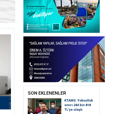
SON EKLENENLER
KTAMS: Yoksulluk
sınırı 244 bin 818
TL’ye ulaştı