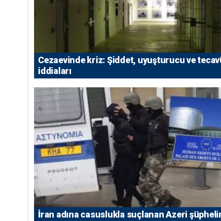
Cezaevinde kriz: Şiddet, uyuşturucu ve teca
iddiaları
İran adına casuslukla suçlanan Azeri şüpheli