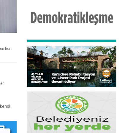
den her
her
 kendi