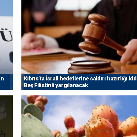
an
Kıbrıs’ta İsrail hedeflerine saldırı hazırlığı idd
Beş Filistinli yargılanacak