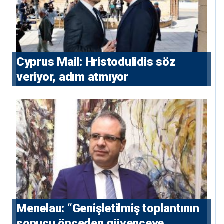
⁠Cyprus Mail: Hristodulidis söz
veriyor, adım atmıyor
Menelau: “Genişletilmiş toplantının
sonucu önceden güvenceye