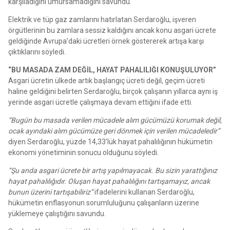
karşıladığını umursamadığını savundu.
Elektrik ve tüp gaz zamlarını hatırlatan Serdaroğlu, işveren
örgütlerinin bu zamlara sessiz kaldığını ancak konu asgari ücrete
geldiğinde Avrupa’daki ücretleri örnek göstererek artışa karşı
çıktıklarını söyledi.
“BU MASADA ZAM DEĞİL, HAYAT PAHALILIĞI KONUŞULUYOR”
Asgari ücretin ülkede artık başlangıç ücreti değil, geçim ücreti
haline geldiğini belirten Serdaroğlu, birçok çalışanın yıllarca aynı iş
yerinde asgari ücretle çalışmaya devam ettiğini ifade etti.
“Bugün bu masada verilen mücadele alım gücümüzü korumak değil,
ocak ayındaki alım gücümüze geri dönmek için verilen mücadeledir”
diyen Serdaroğlu, yüzde 14,33’lük hayat pahalılığının hükümetin
ekonomi yönetiminin sonucu olduğunu söyledi.
“Şu anda asgari ücrete bir artış yapılmayacak. Bu sizin yarattığınız
hayat pahalılığıdır. Oluşan hayat pahalılığını tartışamayız, ancak
bunun üzerini tartışabiliriz”
ifadelerini kullanan Serdaroğlu,
hükümetin enflasyonun sorumluluğunu çalışanların üzerine
yüklemeye çalıştığını savundu.