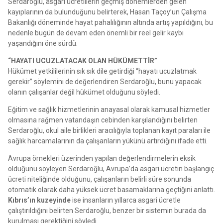
Serdaroğlu, asgari ücretlilerin geçmiş dönemlerden gelen
kayıplarının da bulunduğunu belirterek, Hasan Taçoy’un Çalışma
Bakanlığı döneminde hayat pahalılığının altında artış yapıldığını, bu
nedenle bugün de devam eden önemli bir reel gelir kaybı
yaşandığını öne sürdü.
“HAYATI UCUZLATACAK OLAN HÜKÜMETTİR”
Hükümet yetkililerinin sık sık dile getirdiği “hayatı ucuzlatmak
gerekir” söylemini de değerlendiren Serdaroğlu, bunu yapacak
olanın çalışanlar değil hükümet olduğunu söyledi.
Eğitim ve sağlık hizmetlerinin anayasal olarak kamusal hizmetler
olmasına rağmen vatandaşın cebinden karşılandığını belirten
Serdaroğlu, okul aile birlikleri aracılığıyla toplanan kayıt paraları ile
sağlık harcamalarının da çalışanların yükünü artırdığını ifade etti.
Avrupa örnekleri üzerinden yapılan değerlendirmelerin eksik
olduğunu söyleyen Serdaroğlu, Avrupa’da asgari ücretin başlangıç
ücreti niteliğinde olduğunu, çalışanların belirli süre sonunda
otomatik olarak daha yüksek ücret basamaklarına geçtiğini anlattı.
Kıbrıs’ın kuzeyinde
ise insanların yıllarca asgari ücretle
çalıştırıldığını belirten Serdaroğlu, benzer bir sistemin burada da
kurulması gerektiğini söyledi.