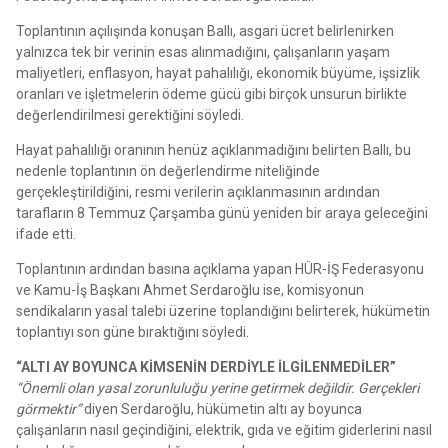
Toplantının açılışında konuşan Ballı, asgari ücret belirlenirken
yalnızca tek bir verinin esas alınmadığını, çalışanların yaşam
maliyetleri, enflasyon, hayat pahalılığı, ekonomik büyüme, işsizlik
oranları ve işletmelerin ödeme gücü gibi birçok unsurun birlikte
değerlendirilmesi gerektiğini söyledi.
Hayat pahalılığı oranının henüz açıklanmadığını belirten Ballı, bu
nedenle toplantının ön değerlendirme niteliğinde
gerçekleştirildiğini, resmi verilerin açıklanmasının ardından
tarafların 8 Temmuz Çarşamba günü yeniden bir araya geleceğini
ifade etti.
Toplantının ardından basına açıklama yapan HÜR-İŞ Federasyonu
ve Kamu-İş Başkanı Ahmet Serdaroğlu ise, komisyonun
sendikaların yasal talebi üzerine toplandığını belirterek, hükümetin
toplantıyı son güne bıraktığını söyledi.
“ALTI AY BOYUNCA KİMSENİN DERDİYLE İLGİLENMEDİLER”
“Önemli olan yasal zorunluluğu yerine getirmek değildir. Gerçekleri
görmektir”
diyen Serdaroğlu, hükümetin altı ay boyunca
çalışanların nasıl geçindiğini, elektrik, gıda ve eğitim giderlerini nasıl