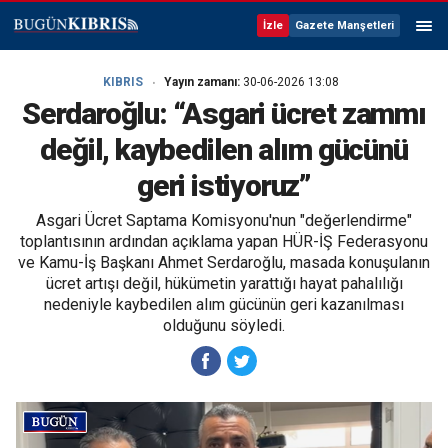
İzle
Gazete Manşetleri
KIBRIS
Yayın zamanı:
30-06-2026 13:08
Serdaroğlu: “Asgari ücret zammı
değil, kaybedilen alım gücünü
geri istiyoruz”
Asgari Ücret Saptama Komisyonu'nun "değerlendirme"
toplantısının ardından açıklama yapan HÜR-İŞ Federasyonu
ve Kamu-İş Başkanı Ahmet Serdaroğlu, masada konuşulanın
ücret artışı değil, hükümetin yarattığı hayat pahalılığı
nedeniyle kaybedilen alım gücünün geri kazanılması
olduğunu söyledi.