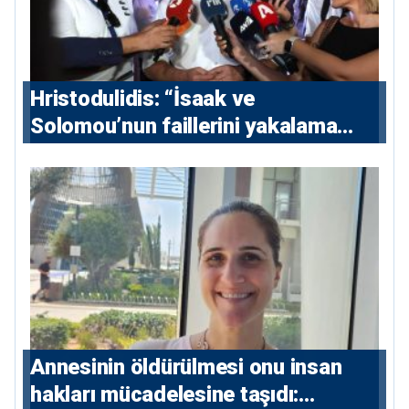
Hristodulidis: “İsaak ve
Solomou’nun faillerini yakalama
çabaları yoğunlaştırılacak; 13 ulusal
ve 5 uluslararası tutuklama emri
çıkarıldı”
Annesinin öldürülmesi onu insan
hakları mücadelesine taşıdı: