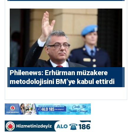
Milletvekili Diana Konstantinidis’in
hikayesi
Philenews: Erhürman müzakere
metodolojisini BM’ye kabul ettirdi