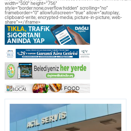
width=”500″ height=”756″
style=”border:none;overflow:hidden” scrolling=”no”
frameborder=”0″ allowfullscreen=”true” allow=”autoplay;
clipboard-write; encrypted-media; picture-in-picture; web-
share”></iframe>