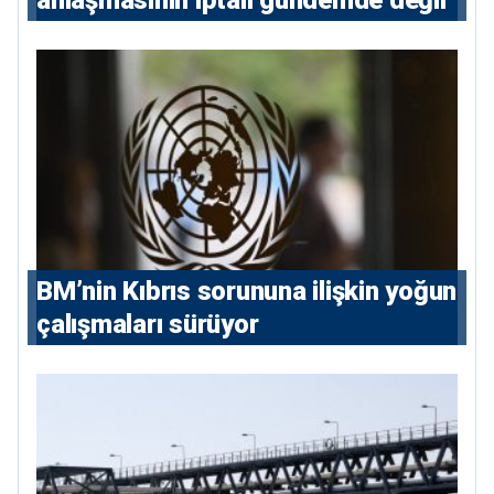
anlaşmasının iptali gündemde değil
BM’nin Kıbrıs sorununa ilişkin yoğun
çalışmaları sürüyor