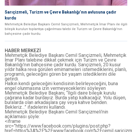
Sarıçizmeli, Turizm ve Çevre Bakanlığı’nın avlusuna çadır
kurdu
Mehmetçik Belediye Başkanı Cemil Sarıçizmeli, Mehmetçik İmar Planı ile ilgili
bileşik kurulun toplantıya çağırılması talebi ile Turizm ve Çevre Bakanlığı'nın
bahçesine çadır kurdu.
HABER MERKEZİ
Mehmetçik Belediye Başkanı Cemil Sarıçizmeli, Mehmetçik
İmar Planı talebine dikkat çekmek için Turizm ve Çevre
Bakanlığı’nın bahçesine çadır kurdu. Sarıçizmeli, 20 kusur
yıldır halka reva görülen emirnameleri istemediklerini, planlı,
programlı, geleceğini gören bir yaşam istediklerini dile
getirdi.
Halkın kendi geleceğini kendisinin belirleyeceğini, buna
engel olunmasına izin vermeyeceklerini söyleyen
Mehmetçik Belediye Başkanı, “İlgili daire bileşik kurulu
çağırana kadar burdayız. Burda yatıp kalkacağız. Yolu düşen,
buralarda olan arkadaşlara çay veya kahve benden.
Bekleriz…” ifadelerini kullandı.
Mehmetçik Belediye Başkanı Cemil Sarıçizmeli’nin
açıklaması şöyle:
<iframe
src=”https://www.facebook.com/plugins/post.php?
href=https%3A%2F%2Fwww.facebook.com%2Fcemil.sariciz