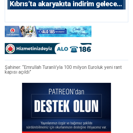
Kıbrıs’ta akaryakıta indirim gelecek
mi?
Şahiner: “Emrullah Turanlı’yla 100 milyon Euroluk yeni rant
kapısı açıldı”