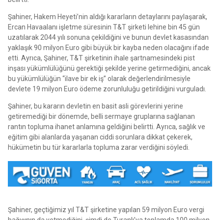
Şahiner, Hakem Heyeti’nin aldığı kararların detaylarını paylaşarak,
Ercan Havaalanı işletme süresinin T&T şirketi lehine bin 45 gün
uzatılarak 2044 yılı sonuna çekildiğini ve bunun devlet kasasından
yaklaşık 90 milyon Euro gibi büyük bir kayba neden olacağını ifade
etti. Ayrıca, Şahiner, T&T şirketinin ihale şartnamesindeki pist
inşası yükümlülüğünü gerektiği şekilde yerine getirmediğini, ancak
bu yükümlülüğün “ilave bir ek iş” olarak değerlendirilmesiyle
devlete 19 milyon Euro ödeme zorunluluğu getirildiğini vurguladı.
Şahiner, bu kararın devletin en basit asli görevlerini yerine
getiremediği bir dönemde, belli sermaye gruplarına sağlanan
rantın topluma ihanet anlamına geldiğini belirtti. Ayrıca, sağlık ve
eğitim gibi alanlarda yaşanan ciddi sorunlara dikkat çekerek,
hükümetin bu tür kararlarla topluma zarar verdiğini söyledi.
Şahiner, geçtiğimiz yıl T&T şirketine yapılan 59 milyon Euro vergi
bağışının da yetmediğini, şimdi de Turanlı’ya toplamda 100 milyon