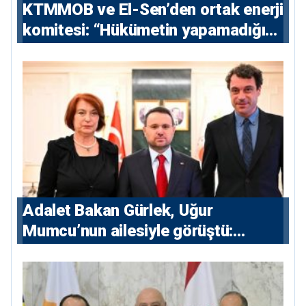
KTMMOB ve El-Sen’den ortak enerji
komitesi: “Hükümetin yapamadığını
yapacak”
Adalet Bakan Gürlek, Uğur
Mumcu’nun ailesiyle görüştü:
“Karanlıkta kalan bazı olaylar var,
devlet isterse her olayı ortaya
çıkarır”