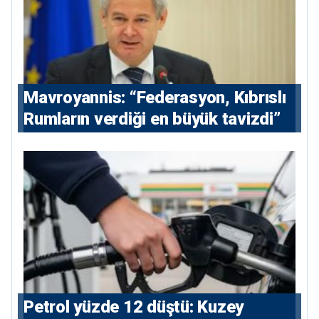
Mavroyannis: “Federasyon, Kıbrıslı
Rumların verdiği en büyük tavizdi”
Petrol yüzde 12 düştü: Kuzey