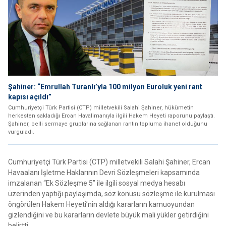
Şahiner: “Emrullah Turanlı’yla 100 milyon Euroluk yeni rant
kapısı açıldı”
Cumhuriyetçi Türk Partisi (CTP) milletvekili Salahi Şahiner, hükümetin
herkesten sakladığı Ercan Havalimanıyla ilgili Hakem Heyeti raporunu paylaştı.
Şahiner, belli sermaye gruplarına sağlanan rantın topluma ihanet olduğunu
vurguladı.
Cumhuriyetçi Türk Partisi (CTP) milletvekili Salahi Şahiner, Ercan
Havaalanı İşletme Haklarının Devri Sözleşmeleri kapsamında
imzalanan “Ek Sözleşme 5” ile ilgili sosyal medya hesabı
üzerinden yaptığı paylaşımda, söz konusu sözleşme ile kurulması
öngörülen Hakem Heyeti’nin aldığı kararların kamuoyundan
gizlendiğini ve bu kararların devlete büyük mali yükler getirdiğini
belirtti.