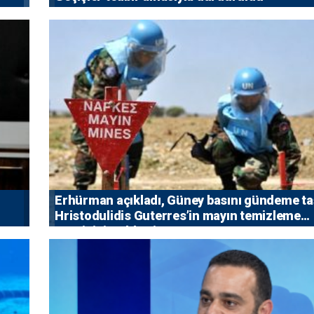
Erhürman açıkladı, Güney basını gündeme taş
Hristodulidis Guterres’in mayın temizleme
önerisini reddetti