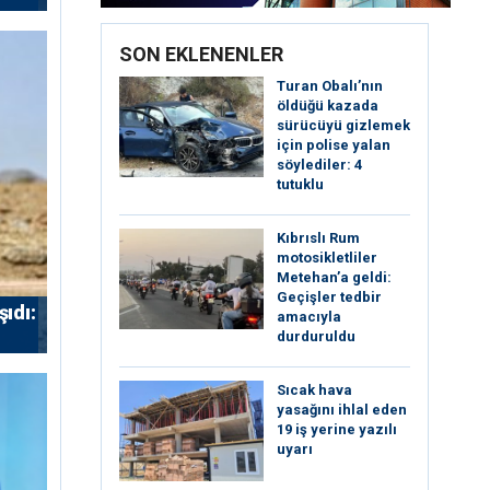
SON EKLENENLER
Turan Obalı’nın
öldüğü kazada
sürücüyü gizlemek
için polise yalan
söylediler: 4
tutuklu
Kıbrıslı Rum
motosikletliler
Metehan’a geldi:
Geçişler tedbir
ıdı:
amacıyla
durduruldu
Sıcak hava
yasağını ihlal eden
19 iş yerine yazılı
uyarı