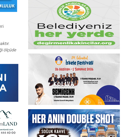
ri
aktır.
ği ölçüde