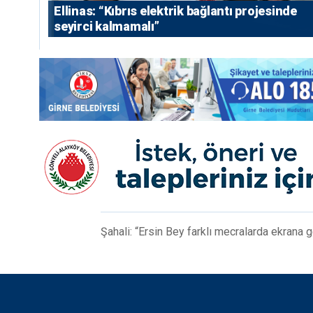
Ellinas: “Kıbrıs elektrik bağlantı projesinde
seyirci kalmamalı”
Şahali: “Ersin Bey farklı mecralarda ekrana 