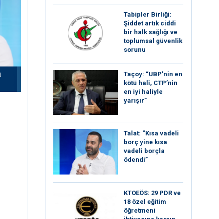
Tabipler Birliği:
Şiddet artık ciddi
bir halk sağlığı ve
toplumsal güvenlik
sorunu
a
Taçoy: “UBP’nin en
kötü hali, CTP’nin
en iyi haliyle
yarışır”
Talat: “Kısa vadeli
borç yine kısa
vadeli borçla
ödendi”
KTOEÖS: 29 PDR ve
18 özel eğitim
öğretmeni