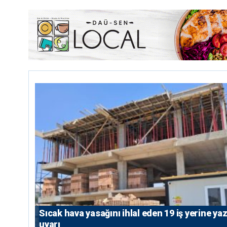
Sıcak hava yasağını ihlal eden 19 iş yerine yazı
uyarı