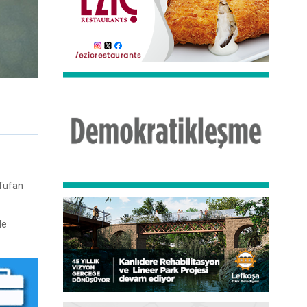
 Tufan
de