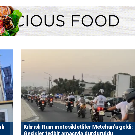
lı
Kıbrıslı Rum motosikletliler Metehan’a geldi:
Geçişler tedbir amacıyla durduruldu