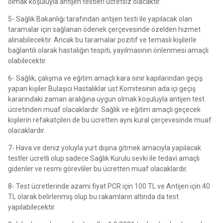
olmak koşuluyla antijen testleri ücretsiz olacaktır.
5- Sağlık Bakanlığı tarafından antijen testi ile yapılacak olan
taramalar için sağlanan ödenek çerçevesinde özelden hizmet
alınabilecektir. Ancak bu taramalar pozitif ve temaslı kişilerle
bağlantılı olarak hastalığın tespiti, yayılmasının önlenmesi amaçlı
olabilecektir.
6- Sağlık, çalışma ve eğitim amaçlı kara sınır kapılarından geçiş
yapan kişiler Bulaşıcı Hastalıklar üst Komitesinin ada içi geçiş
kararındaki zaman aralığına uygun olmak koşuluyla antijen test
ücretinden muaf olacaklardır. Sağlık ve eğitim amaçlı geçecek
kişilerin refakatçileri de bu ücretten aynı kural çerçevesinde muaf
olacaklardır.
7- Hava ve deniz yoluyla yurt dışına gitmek amacıyla yapılacak
testler ücretli olup sadece Sağlık Kurulu sevki ile tedavi amaçlı
gidenler ve resmi görevliler bu ücretten muaf olacaklardır.
8- Test ücretlerinde azami fiyat PCR için 100 TL ve Antijen için 40
TL olarak belirlenmiş olup bu rakamların altında da test
yapılabilecektir.