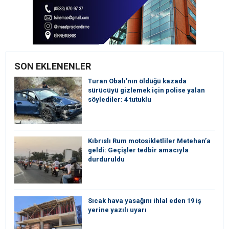
SON EKLENENLER
Turan Obalı’nın öldüğü kazada
sürücüyü gizlemek için polise yalan
söylediler: 4 tutuklu
Kıbrıslı Rum motosikletliler Metehan’a
geldi: Geçişler tedbir amacıyla
durduruldu
Sıcak hava yasağını ihlal eden 19 iş
yerine yazılı uyarı