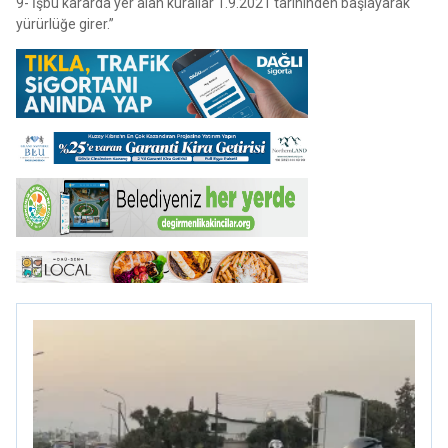
9- İşbu kararda yer alan kurallar 1.9.2021 tarihinden başlayarak
yürürlüğe girer.”