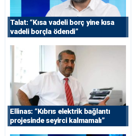
Talat: “Kısa vadeli borç yine kısa
vadeli borçla ödendi”
Ellinas: “Kıbrıs elektrik bağlantı
projesinde seyirci kalmamalı”