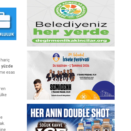
 hariç
ı
yüzde
rime esas
eren
ülke
ve
ak.
’ine