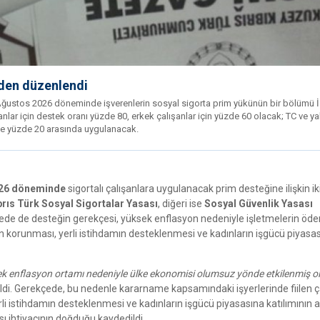
iden düzenlendi
-Ağustos 2026 döneminde işverenlerin sosyal sigorta prim yükünün bir bölümü 
lar için destek oranı yüzde 80, erkek çalışanlar için yüzde 60 olacak; TC ve y
ile yüzde 20 arasında uygulanacak.
026 döneminde
sigortalı çalışanlara uygulanacak prim desteğine ilişkin iki
brıs Türk Sosyal Sigortalar Yasası
, diğeri ise
Sosyal Güvenlik Yasası
emede de desteğin gerekçesi, yüksek enflasyon nedeniyle işletmelerin öd
n korunması, yerli istihdamın desteklenmesi ve kadınların işgücü piyasa
 enflasyon ortamı nedeniyle ülke ekonomisi olumsuz yönde etkilenmiş o
ldi. Gerekçede, bu nedenle kararname kapsamındaki işyerlerinde fiilen ç
rli istihdamın desteklenmesi ve kadınların işgücü piyasasına katılımının a
sı ihtiyacının doğduğu kaydedildi.