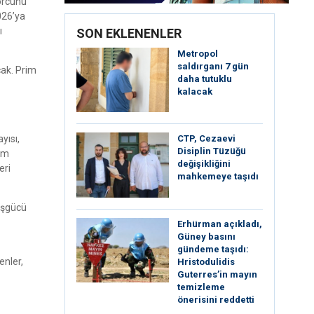
borcunu
026’ya
ı
SON EKLENENLER
Metropol
saldırganı 7 gün
cak. Prim
daha tutuklu
kalacak
yısı,
CTP, Cezaevi
Disiplin Tüzüğü
rim
değişikliğini
eri
mahkemeye taşıdı
 İşgücü
Erhürman açıkladı,
Güney basını
gündeme taşıdı:
enler,
Hristodulidis
Guterres’in mayın
temizleme
önerisini reddetti