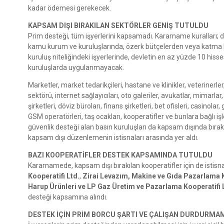
kadar ödemesi gerekecek.
KAPSAM DIŞI BIRAKILAN SEKTÖRLER GENİŞ TUTULDU
Prim desteği, tüm işyerlerini kapsamadı. Kararname kuralları; d
kamu kurum ve kuruluşlarında, özerk bütçelerden veya katma bü
kuruluş niteliğindeki işyerlerinde, devletin en az yüzde 10 hi
kuruluşlarda uygulanmayacak.
Marketler, market tedarikçileri, hastane ve klinikler, veterinerler
sektörü, internet sağlayıcıları, oto galeriler, avukatlar, mimarlar
şirketleri, döviz büroları, finans şirketleri, bet ofisleri, casinol
GSM operatörleri, taş ocakları, kooperatifler ve bunlara bağlı iş
güvenlik desteği alan basın kuruluşları da kapsam dışında bırakı
kapsam dışı düzenlemenin istisnaları arasında yer aldı.
BAZI KOOPERATİFLER DESTEK KAPSAMINDA TUTULDU
Kararnamede, kapsam dışı bırakılan kooperatifler için de istis
Kooperatifi Ltd.
,
Zirai Levazım, Makine ve Gıda Pazarlama K
Harup Ürünleri ve LP Gaz Üretim ve Pazarlama Kooperatifi 
desteği kapsamına alındı.
DESTEK İÇİN PRİM BORCU ŞARTI VE ÇALIŞAN DURDURMAM