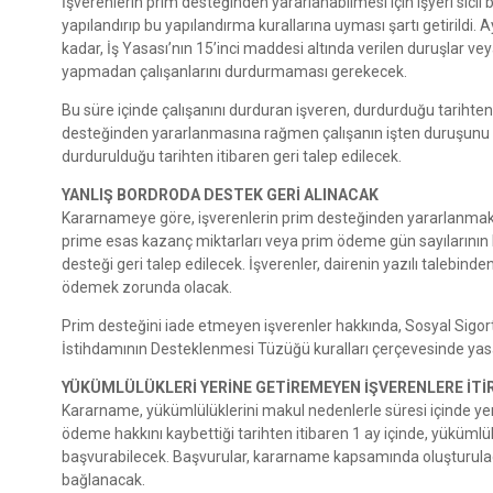
İşverenlerin prim desteğinden yararlanabilmesi için işyeri sici
yapılandırıp bu yapılandırma kurallarına uyması şartı getirildi.
kadar, İş Yasası’nın 15’inci maddesi altında verilen duruşlar veya
yapmadan çalışanlarını durdurmaması gerekecek.
Bu süre içinde çalışanını durduran işveren, durdurduğu tariht
desteğinden yararlanmasına rağmen çalışanın işten duruşunu y
durdurulduğu tarihten itibaren geri talep edilecek.
YANLIŞ BORDRODA DESTEK GERİ ALINACAK
Kararnameye göre, işverenlerin prim desteğinden yararlanmak a
prime esas kazanç miktarları veya prim ödeme gün sayılarının h
desteği geri talep edilecek. İşverenler, dairenin yazılı talebind
ödemek zorunda olacak.
Prim desteğini iade etmeyen işverenler hakkında, Sosyal Sigort
İstihdamının Desteklenmesi Tüzüğü kuralları çerçevesinde yasal
YÜKÜMLÜLÜKLERİ YERİNE GETİREMEYEN İŞVERENLERE İTİ
Kararname, yükümlülüklerini makul nedenlerle süresi içinde yeri
ödeme hakkını kaybettiği tarihten itibaren 1 ay içinde, yükümlü
başvurabilecek. Başvurular, kararname kapsamında oluşturulaca
bağlanacak.