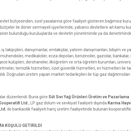
evlet bütçesinden, özel yasalarına göre faaliyet gösteren bağımsız kurul
tçeler ile döner sermayeli işyerlerinde, yabancı devletlere ait kamu k
ssesinin bulunduğu kuruluşlarda ve devletin yönetiminde ya da denetimind
, iş takipçileri, danışmanlar, emlakçılar, yatırım danışmanları, bilişim ve y
, mühendisler, medikalciler, ecza depoları, benzinciler, gazcılar, bankalar,
ar, gece kulüpleri, dershaneler, ilköğretim ve orta öğretim kurumları, üniversi
letmeler, temizlik hizmetleri, özel güvenlik hizmetleri, ev hizmetleri ile 
ldı. Doğrudan üretim yapan market tedarikçileri ile tüp gaz dağıtımcıları
nalar düzenlendi. Buna göre
Süt Sıvı Yağ Ürünleri Üretim ve Pazarlama
ooperatifi Ltd.
, LP gaz dolum ve sevkiyat faaliyeti dışında
Karma Hayv
Ltd.
ile bankacılık faaliyeti hariç üretim faaliyetinde bulunan kooperatifl
A KOŞULU GETİRİLDİ