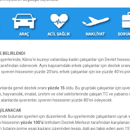
E BELİRLENDİ
erlerinde, Kıbrıs’ın kuzeyi vatandaşı kadın çalışanlar için Devlet hissesi
arafından ödenecek. Aynı kapsamdaki erkek çalışanlar için destek oran
 işveren hissesinin yüzde 20’sini, erkek çalışanlar için ise yüzde 40’ını p
anlarda genel destek oranı
yüzde 15
oldu. Bu gruptaki çalışanlar için işv
 hayvancılık, imalat, üretim ve otel sektörlerinde çalışan TC ve yabancı 
alanlarda işverenler, işveren hissesinin yüzde 80’ini ödeyecek.
RŞILANACAK
e bulunan işyerleri için düzenlendi. Bu işyerlerinde çalışanların uyruk 
n hissesinin
yüzde 100’ü
İstihdam Destek Merkezi tarafından karşılanac
 tutarını prime esas kazanç üzerinden kesip, ilgili ayı takip eden ayın 15