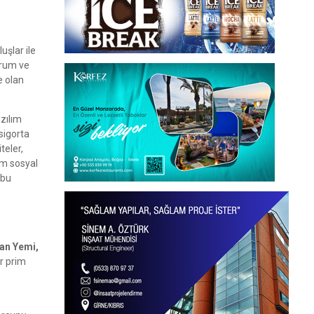
uşlar ile
urum ve
e olan
azılım
 sigorta
teler,
tam sosyal
 bu
an Yemi,
er prim