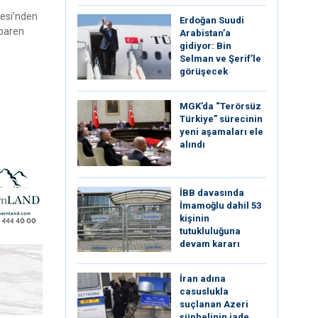
resi’nden
Erdoğan Suudi
ibaren
Arabistan’a
gidiyor: Bin
Selman ve Şerif’le
görüşecek
MGK’da “Terörsüz
Türkiye” sürecinin
yeni aşamaları ele
alındı
İBB davasında
İmamoğlu dahil 53
kişinin
tutukluluğuna
devam kararı
İran adına
casuslukla
suçlanan Azeri
şüphelinin iade