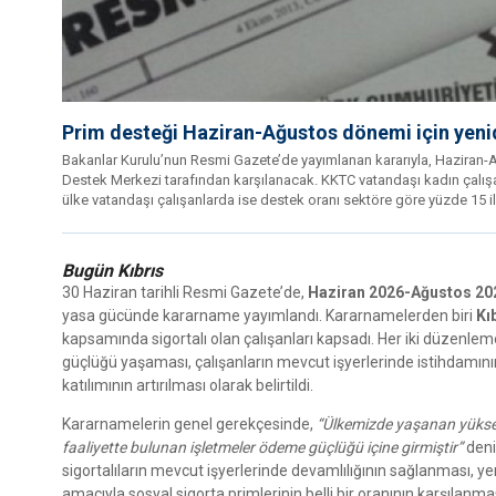
Prim desteği Haziran-Ağustos dönemi için yen
Bakanlar Kurulu’nun Resmi Gazete’de yayımlanan kararıyla, Haziran
Destek Merkezi tarafından karşılanacak. KKTC vatandaşı kadın çalışan
ülke vatandaşı çalışanlarda ise destek oranı sektöre göre yüzde 15 
Bugün Kıbrıs
30 Haziran tarihli Resmi Gazete’de,
Haziran 2026-Ağustos 2
yasa gücünde kararname yayımlandı. Kararnamelerden biri
Kı
kapsamında sigortalı olan çalışanları kapsadı. Her iki düzenl
güçlüğü yaşaması, çalışanların mevcut işyerlerinde istihdamını
katılımının artırılması olarak belirtildi.
Kararnamelerin genel gerekçesinde,
“Ülkemizde yaşanan yüksek
faaliyette bulunan işletmeler ödeme güçlüğü içine girmiştir”
deni
sigortalıların mevcut işyerlerinde devamlılığının sağlanması, ye
amacıyla sosyal sigorta primlerinin belli bir oranının karşılanma