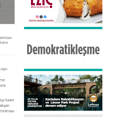
İstihdam
abancı
 ayrı
eme
sına
lup halen
alışan
rtırılması