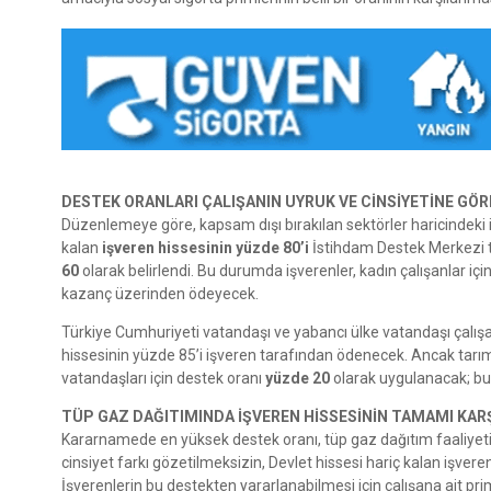
DESTEK ORANLARI ÇALIŞANIN UYRUK VE CİNSİYETİNE GÖR
Düzenlemeye göre, kapsam dışı bırakılan sektörler haricindeki işy
kalan
işveren hissesinin yüzde 80’i
İstihdam Destek Merkezi t
60
olarak belirlendi. Bu durumda işverenler, kadın çalışanlar için
kazanç üzerinden ödeyecek.
Türkiye Cumhuriyeti vatandaşı ve yabancı ülke vatandaşı çalış
hissesinin yüzde 85’i işveren tarafından ödenecek. Ancak tarım,
vatandaşları için destek oranı
yüzde 20
olarak uygulanacak; bu 
TÜP GAZ DAĞITIMINDA İŞVEREN HİSSESİNİN TAMAMI KA
Kararnamede en yüksek destek oranı, tüp gaz dağıtım faaliyetind
cinsiyet farkı gözetilmeksizin, Devlet hissesi hariç kalan işvere
İşverenlerin bu destekten yararlanabilmesi için çalışana ait prim