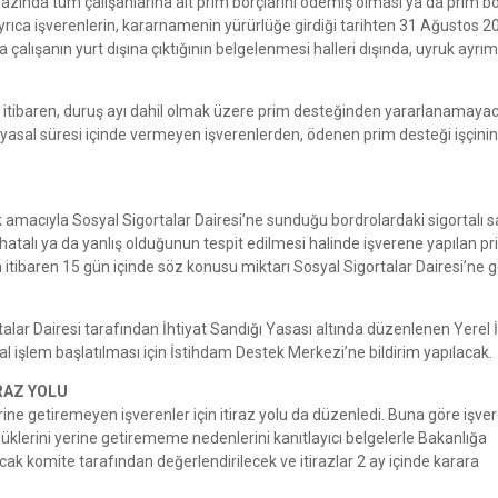
l bazında tüm çalışanlarına ait prim borçlarını ödemiş olması ya da prim 
 Ayrıca işverenlerin, kararnamenin yürürlüğe girdiği tarihten 31 Ağustos 2
 çalışanın yurt dışına çıktığının belgelenmesi halleri dışında, uyruk ayrım
en itibaren, duruş ayı dahil olmak üzere prim desteğinden yararlanamaya
asal süresi içinde vermeyen işverenlerden, ödenen prim desteği işçinin
macıyla Sosyal Sigortalar Dairesi’ne sunduğu bordrolardaki sigortalı sa
atalı ya da yanlış olduğunun tespit edilmesi halinde işverene yapılan p
en itibaren 15 gün içinde söz konusu miktarı Sosyal Sigortalar Dairesi’ne g
alar Dairesi tarafından İhtiyat Sandığı Yasası altında düzenlenen Yerel
 işlem başlatılması için İstihdam Destek Merkezi’ne bildirim yapılacak.
RAZ YOLU
ne getiremeyen işverenler için itiraz yolu da düzenledi. Buna göre işver
lüklerini yerine getirememe nedenlerini kanıtlayıcı belgelerle Bakanlığa
k komite tarafından değerlendirilecek ve itirazlar 2 ay içinde karara