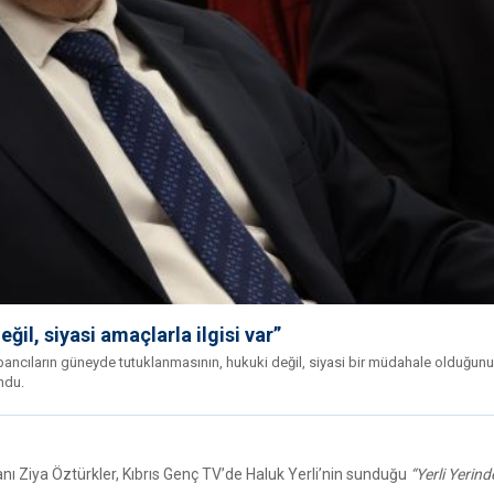
il, siyasi amaçlarla ilgisi var”
bancıların güneyde tutuklanmasının, hukuki değil, siyasi bir müdahale olduğunu
ndu.
ı Ziya Öztürkler, Kıbrıs Genç TV’de Haluk Yerli’nin sunduğu
“Yerli Yerind