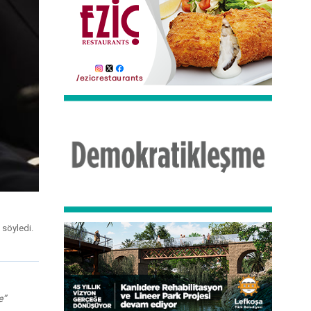
 söyledi.
e”