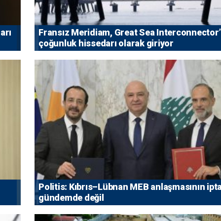
arı
Fransız Meridiam, Great Sea Interconnector
çoğunluk hissedarı olarak giriyor
Politis: Kıbrıs–Lübnan MEB anlaşmasının ipta
gündemde değil