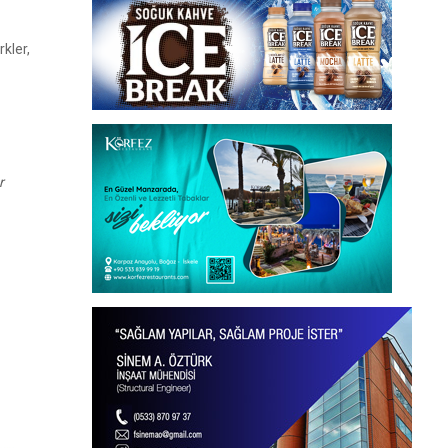
kler,
r