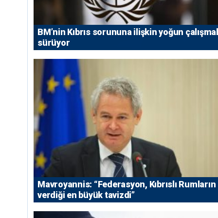
BM’nin Kıbrıs sorununa ilişkin yoğun çalışmal
sürüyor
Mavroyannis: “Federasyon, Kıbrıslı Rumların
verdiği en büyük tavizdi”