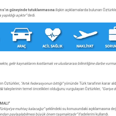
ıbrıs’ın güneyinde tutuklanmasına
ilişkin açıklamalarda bulunan Öztürkl
apıldığı açıktır”
dedi.
mekte, gelir kaynaklarını kısıtlamak ve uluslararası bilinirliğine darbe vurm
en Öztürkler,
“Artık federasyonun bittiği”
yönünde Türk tarafının karar ald
tü
taleplerinin temel öncelikleri olduğunu vurgulayan Öztürkler,
“Geriye 
LMALI”
 Türkiye’ye muhtaç kalacağız”
şeklindeki su konusundaki açıklamasına de
arafından paylaşılabilmesi büyük önem taşımaktadır”
ifadelerini kullandı.