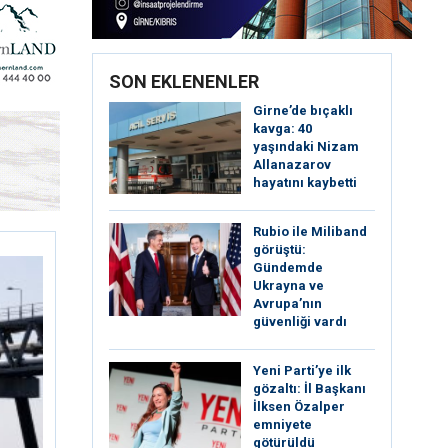
SON EKLENENLER
Girne’de bıçaklı
kavga: 40
yaşındaki Nizam
Allanazarov
hayatını kaybetti
Rubio ile Miliband
görüştü:
Gündemde
Ukrayna ve
Avrupa’nın
güvenliği vardı
Yeni Parti’ye ilk
gözaltı: İl Başkanı
İlksen Özalper
emniyete
götürüldü