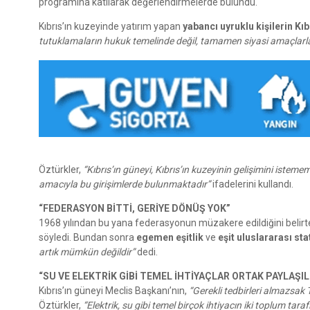
programına katılarak değerlendirmelerde bulundu.
Kıbrıs’ın kuzeyinde yatırım yapan
yabancı uyruklu kişilerin K
tutuklamaların hukuk temelinde değil, tamamen siyasi amaçlarla y
Öztürkler,
“Kıbrıs’ın güneyi, Kıbrıs’ın kuzeyinin gelişimini isteme
amacıyla bu girişimlerde bulunmaktadır”
ifadelerini kullandı.
“FEDERASYON BİTTİ, GERİYE DÖNÜŞ YOK”
1968 yılından bu yana federasyonun müzakere edildiğini belirt
söyledi. Bundan sonra
egemen eşitlik
ve
eşit uluslararası sta
artık mümkün değildir”
dedi.
“SU VE ELEKTRİK GİBİ TEMEL İHTİYAÇLAR ORTAK PAYLAŞI
Kıbrıs’ın güneyi Meclis Başkanı’nın,
“Gerekli tedbirleri almazsak
Öztürkler,
“Elektrik, su gibi temel birçok ihtiyacın iki toplum t