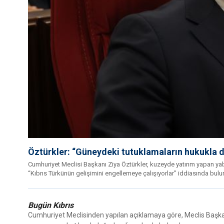
Öztürkler: “Güneydeki tutuklamaların hukukla değ
Cumhuriyet Meclisi Başkanı Ziya Öztürkler, kuzeyde yatırım yapan ya
“Kıbrıs Türkünün gelişimini engellemeye çalışıyorlar” iddiasında bulu
Bugün Kıbrıs
Cumhuriyet Meclisinden yapılan açıklamaya göre, Meclis Başkan