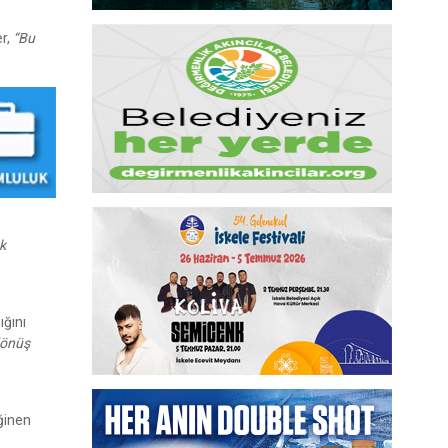
er,
“Bu
ak
ığını
dönüş
ğinen