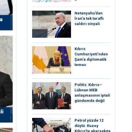
Netanyahu’dan
İran’a tek taraflı
’a
saldırı sinyali
Kıbrıs
Cumhuriyeti’nden
Şam’a diplomatik
temas
Politis: Kıbrıs–
Lübnan MEB
anlaşmasının iptali
gündemde değil
li
Petrol yüzde 12
düştü: Kuzey
Kıbrıs’ta akaryakıta