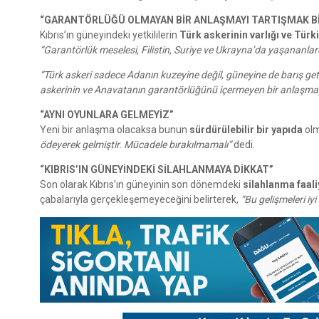
“GARANTÖRLÜĞÜ OLMAYAN BİR ANLAŞMAYI TARTIŞMAK Bİ
Kıbrıs’ın güneyindeki yetkililerin
Türk askerinin varlığı ve Türk
“Garantörlük meselesi, Filistin, Suriye ve Ukrayna’da yaşananlard
“Türk askeri sadece Adanın kuzeyine değil, güneyine de barış getir
askerinin ve Anavatanın garantörlüğünü içermeyen bir anlaşmay
“AYNI OYUNLARA GELMEYİZ”
Yeni bir anlaşma olacaksa bunun
sürdürülebilir bir yapıda
olm
ödeyerek gelmiştir. Mücadele bırakılmamalı”
dedi.
“KIBRIS’IN GÜNEYİNDEKİ SİLAHLANMAYA DİKKAT”
Son olarak Kıbrıs’ın güneyinin son dönemdeki
silahlanma faali
çabalarıyla gerçekleşemeyeceğini belirterek,
“Bu gelişmeleri iy