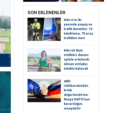
SON EKLENENLER
Kıbrıs’ın iki
yanında asayiş ve
trafik denetimi: 15
tutuklama, 73 araç
trafikten men
Kıbrıslı Rum
mülkleri davası
eylüle ertelendi:
Alman emlakçı
tutuklu kalacak
ABD
istihbaratından
kritik
değerlendirme:
Rusya NATO’nun
kararlılığını
sınayabilir