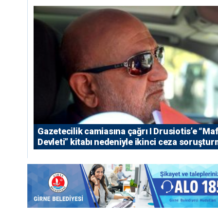
Gazetecilik camiasına çağrı I ⁠Drusiotis’e “Ma
Devleti” kitabı nedeniyle ikinci ceza soruştu