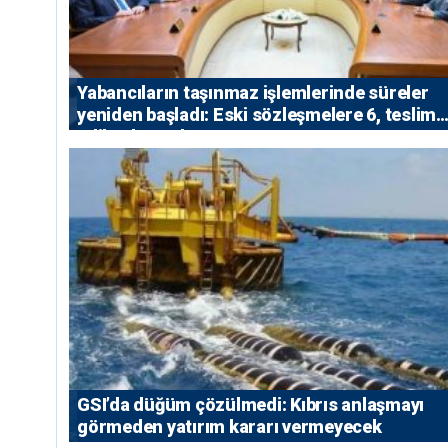
Yabancıların taşınmaz işlemlerinde süreler
yeniden başladı: Eski sözleşmelere 6, teslim
edilen konutlara 36 ay
GSI’da düğüm çözülmedi: Kıbrıs anlaşmayı
görmeden yatırım kararı vermeyecek