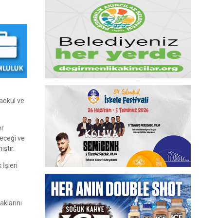
naokul ve
er
yeceği ve
ıştır.
İşleri
aklarını