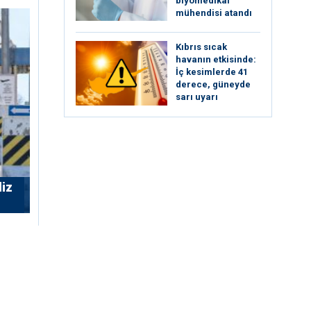
biyomedikal
mühendisi atandı
Kıbrıs sıcak
havanın etkisinde:
İç kesimlerde 41
derece, güneyde
sarı uyarı
liz