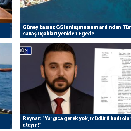
Güney basını: ⁠GSI anlaşmasının ardından Tü
savaş uçakları yeniden Ege’de
Reynar: “Yargıca gerek yok, müdürü kadı ola
atayın!”