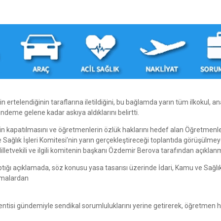
ertelendiğinin taraflarına iletildiğini, bu bağlamda yarın tüm ilkokul, a
ündeme gelene kadar askıya aldıklarını belirtti.
 kapatılmasını ve öğretmenlerin özlük haklarını hedef alan Öğretmenl
e Sağlık İşleri Komitesi’nin yarın gerçekleştireceği toplantıda görüşülme
 Milletvekili ve ilgili komitenin başkanı Özdemir Berova tarafından açıklanm
ptığı açıklamada, söz konusu yasa tasarısı üzerinde İdari, Kamu ve Sağlık 
şmalardan
ntisi gündemiyle sendikal sorumluluklarını yerine getirerek, öğretmen h