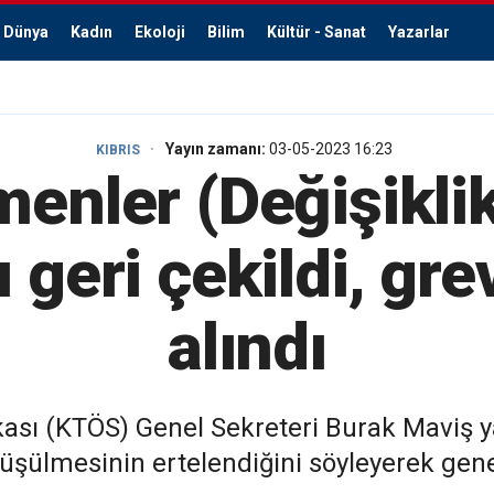
Dünya
Kadın
Ekoloji
Bilim
Kültür - Sanat
Yazarlar
Yayın zamanı:
03-05-2023 16:23
KIBRIS
enler (Değişikli
ı geri çekildi, gre
alındı
kası (KTÖS) Genel Sekreteri Burak Maviş y
rüşülmesinin ertelendiğini söyleyerek genel 