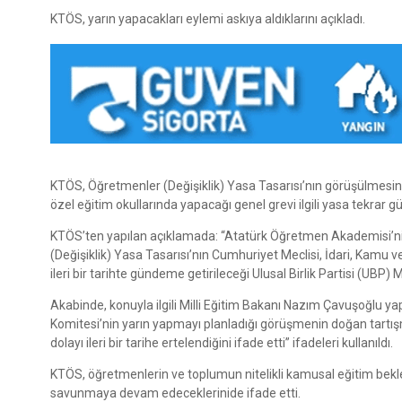
KTÖS, yarın yapacakları eylemi askıya aldıklarını açıkladı.
KTÖS, Öğretmenler (Değişiklik) Yasa Tasarısı’nın görüşülmesinin 
özel eğitim okullarında yapacağı genel grevi ilgili yasa tekrar g
KTÖS’ten yapılan açıklamada: “Atatürk Öğretmen Akademisi’nin
(Değişiklik) Yasa Tasarısı’nın Cumhuriyet Meclisi, İdari, Kamu v
ileri bir tarihte gündeme getirileceği Ulusal Birlik Partisi (UBP)
Akabinde, konuyla ilgili Milli Eğitim Bakanı Nazım Çavuşoğlu ya
Komitesi’nin yarın yapmayı planladığı görüşmenin doğan tartı
dolayı ileri bir tarihe ertelendiğini ifade etti” ifadeleri kullanıldı.
KTÖS, öğretmenlerin ve toplumun nitelikli kamusal eğitim bekle
savunmaya devam edeceklerinide ifade etti.