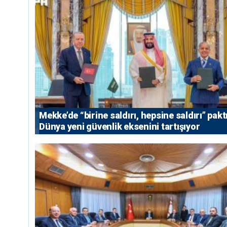
Mekke’de “birine saldırı, hepsine saldırı” paktı
Dünya yeni güvenlik eksenini tartışıyor