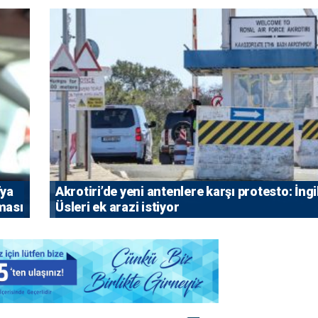
fya
⁠Akrotiri’de yeni antenlere karşı protesto: İngi
rması
Üsleri ek arazi istiyor