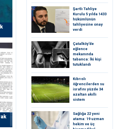
Şartlı Tahliye
Kurulu 5 yılda 1433
hükümlünün
tahliyesine onay
rk
verdi
Çatalköy’de
eğlence
mekanında
tabanca: İki kişi
tutuklandı
Kıbrıslı
öğrencilerden su
israfını yüzde 34
azaltan akıllı
sistem
Sağlığa 22 yeni
rak
atama: 19 uzman
hekim ve üç