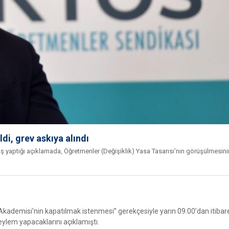
di, grev askıya alındı
ş yaptığı açıklamada, Öğretmenler (Değişiklik) Yasa Tasarısı’nın görüşülmesini
kademisi’nin kapatılmak istenmesi” gerekçesiyle yarın 09.00’dan itiba
eylem yapacaklarını açıklamıştı.