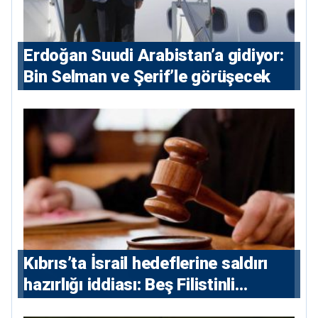
Erdoğan Suudi Arabistan’a gidiyor:
Bin Selman ve Şerif’le görüşecek
Kıbrıs’ta İsrail hedeflerine saldırı
hazırlığı iddiası: Beş Filistinli
yargılanacak