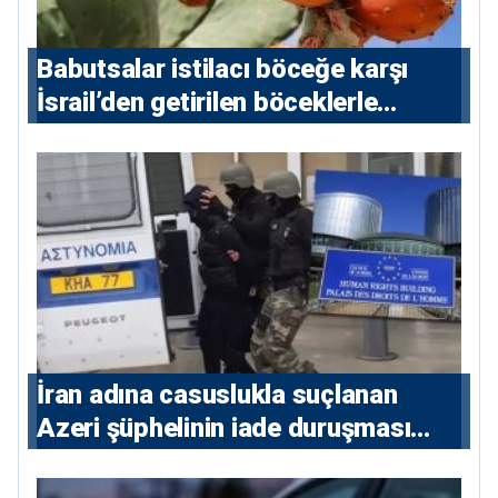
Babutsalar istilacı böceğe karşı
İsrail’den getirilen böceklerle
korunacak
İran adına casuslukla suçlanan
Azeri şüphelinin iade duruşması
ertelendi