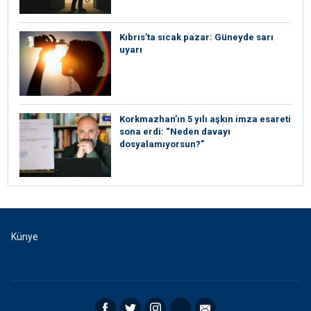
Kıbrıs’ta sıcak pazar: Güneyde sarı
uyarı
Korkmazhan’ın 5 yılı aşkın imza esareti
sona erdi: “Neden davayı
dosyalamıyorsun?”
Künye
Facebook
Twitter
Instagram
RSS
Email