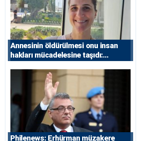
Annesinin öldürülmesi onu insan
hakları mücadelesine taşıdı:
Milletvekili Diana Konstantinidis’in
hikayesi
Philenews: Erhürman müzakere