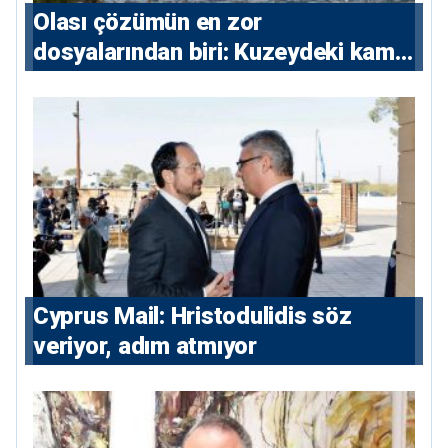
Olası çözümün en zor
dosyalarından biri: Kuzeydeki kamu
maliyesi
⁠Cyprus Mail: Hristodulidis söz
veriyor, adım atmıyor