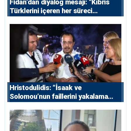
Fidan’dan diyalog mesajı: “Kıbrıs
Türklerini içeren her süreci
destekliyoruz”
Hristodulidis: “İsaak ve
Solomou’nun faillerini yakalama
çabaları yoğunlaştırılacak; 13 ulusal
ve 5 uluslararası tutuklama emri
çıkarıldı”