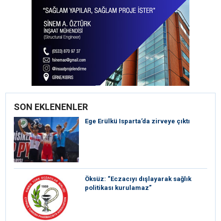
SON EKLENENLER
Ege Erülkü Isparta’da zirveye çıktı
Öksüz: “Eczacıyı dışlayarak sağlık
politikası kurulamaz”