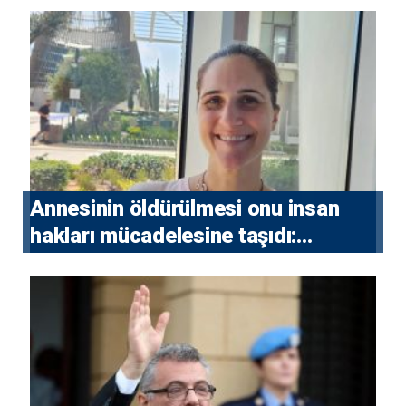
ve 5 uluslararası tutuklama emri
çıkarıldı”
Annesinin öldürülmesi onu insan
hakları mücadelesine taşıdı:
Milletvekili Diana Konstantinidis’in
hikayesi