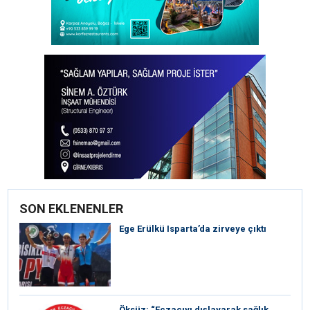
SON EKLENENLER
Ege Erülkü Isparta’da zirveye çıktı
Öksüz: “Eczacıyı dışlayarak sağlık