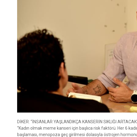
DİKER: “İNSANLAR YAŞLANDIKÇA KANSERİN SIKLIĞI ARTACAK
“Kadın olmak meme kanseri için başlıca risk faktörü. Her 6 kad
başlaması, menopoza geç girilmesi dolasıyla östrojen hormonu