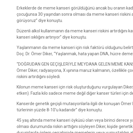
Erkeklerde de meme kanseri görüldüğünü ancak bu oranın kadın
çocuğunsa 30 yaşından sonra olması da meme kanseri riskini 
görüyoruz” diye konuştu.
Düzenli alkol kullanmanın da meme kanseri riskini artırdığını k
kanseri sıklığını artırıyor” diye konuştu.
Yaşlanmanın da meme kanseri için risk faktörü olduğunu belirten
Doç. Dr. Ömer Diker, “Yaşlanmak, hata yapan DNA, hücre demek. 
“DOĞRUDAN GEN GEÇİŞLERİYLE MEYDANA GELEN MEME KANS
Ömer Diker, radyasyona, X ışınına maruz kalmanın, özellikle ço
riskini artırdığını söyledi.
Kilonun meme kanseri için risk oluşturduğunu vurgulayan Diker,
etken). Fazla kilo sadece meme değil diğer kanser türleri için de
Kanserde genetik geçişli mutasyonlarla ilgili de konuşan Ömer
türlerinin yüzde 8-10’u kadarıdır” diye konuştu.
45 yaş altında meme kanseri öyküsü olan veya birinci derece ya
olması durumunda riskin arttığını söyleyen Diker, kişide genetik g
durumlarda önlem cerrahisiyle memelerin veya yumurtalığın alınd