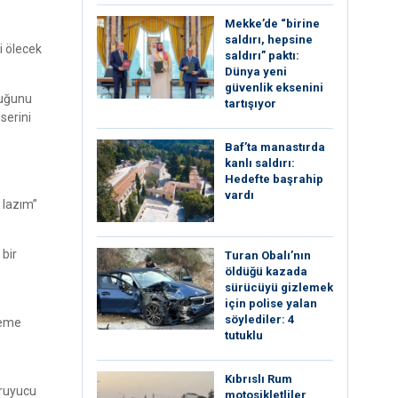
Mekke’de “birine
saldırı, hepsine
i ölecek
saldırı” paktı:
Dünya yeni
güvenlik eksenini
duğunu
tartışıyor
serini
Baf’ta manastırda
kanlı saldırı:
Hedefte başrahip
,
vardı
 lazım”
 bir
Turan Obalı’nın
öldüğü kazada
sürücüyü gizlemek
için polise yalan
söylediler: 4
meme
tutuklu
Kıbrıslı Rum
oruyucu
motosikletliler