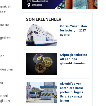
mak, ilk
nseri
SON EKLENENLER
, meme
Kıbrıs-Yunanistan
feribotu için 2027
uyarısı
 getiren
Kripto şirketlerine
seri
AB çapında
güvenlik denetimi
eden olan
ser
⁠Akrotiri’de yeni
antenlere karşı
protesto: İngiliz
anseri
Üsleri ek arazi
istiyor
iği bazı