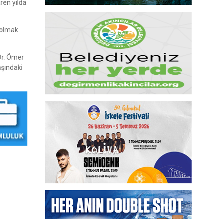
ren yılda
a olmak
Dr. Ömer
aşındaki