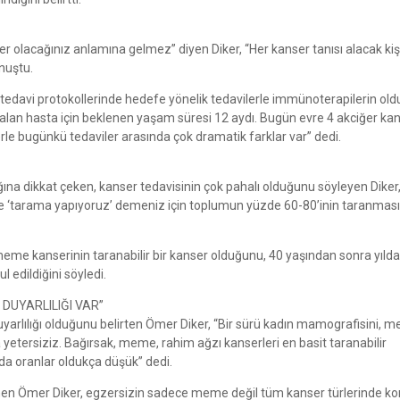
ser olacağınız anlamına gelmez” diyen Diker, “Her kanser tanısı alacak kiş
onuştu.
 tedavi protokollerinde hedefe yönelik tedavilerle immünoterapilerin ol
ı alan hasta için beklenen yaşam süresi 12 aydı. Bugün evre 4 akciğer kan
erle bugünkü tedaviler arasında çok dramatik farklar var” dedi.
ğına dikkat çeken, kanser tedavisinin çok pahalı olduğunu söyleyen Diker
Ve ‘tarama yapıyoruz’ demeniz için toplumun yüzde 60-80’inin taranması
 meme kanserinin taranabilir bir kanser olduğunu, 40 yaşından sonra yılda
 edildiğini söyledi.
DUYARLILIĞI VAR”
uyarlılığı olduğunu belirten Ömer Diker, “Bir sürü kadın mamografisini, 
etersiziz. Bağırsak, meme, rahim ağzı kanserleri en basit taranabilir
da oranlar oldukça düşük” dedi.
n Ömer Diker, egzersizin sadece meme değil tüm kanser türlerinde k