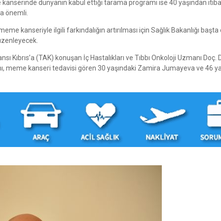
 kanserinde dünyanın kabul ettiği tarama programı ise 40 yaşından itiba
ça önemli.
me kanseriyle ilgili farkındalığın artırılması için Sağlık Bakanlığı başt
düzenleyecek.
ı Kıbrıs’a (TAK) konuşan İç Hastalıkları ve Tıbbı Onkoloji Uzmanı Doç. 
arını, meme kanseri tedavisi gören 30 yaşındaki Zamira Jumayeva ve 46 y