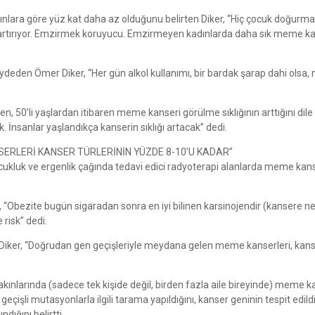
lara göre yüz kat daha az olduğunu belirten Diker, “Hiç çocuk doğurma
artırıyor. Emzirmek koruyucu. Emzirmeyen kadınlarda daha sık meme ka
aydeden Ömer Diker, “Her gün alkol kullanımı, bir bardak şarap dahi olsa
, 50’li yaşlardan itibaren meme kanseri görülme sıklığının arttığını dile
İnsanlar yaşlandıkça kanserin sıklığı artacak” dedi.
ERLERİ KANSER TÜRLERİNİN YÜZDE 8-10’U KADAR”
cukluk ve ergenlik çağında tedavi edici radyoterapi alanlarda meme kan
 “Obezite bugün sigaradan sonra en iyi bilinen karsinojendir (kansere n
 risk” dedi.
 Diker, “Doğrudan gen geçişleriyle meydana gelen meme kanserleri, kan
kınlarında (sadece tek kişide değil, birden fazla aile bireyinde) meme k
eçişli mutasyonlarla ilgili tarama yapıldığını, kanser geninin tespit edild
ığını belirtti.