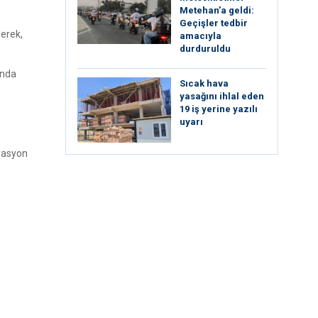
Metehan’a geldi:
Geçişler tedbir
derek,
amacıyla
durduruldu
ında
Sıcak hava
yasağını ihlal eden
19 iş yerine yazılı
uyarı
erasyon