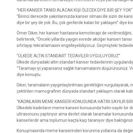
“HER KANSER TANISI ALACAK KİŞİ ÖLECEK DİYE BİR ŞEY YOK”
“Birinci derecede yakınlarınızda kanser olması ille sizin de kan
diye bir şey de yok. Bu, çok gerilerde kalan bir yaklaşım” diye k
Ömer Diker, her kanser hastasına kemoterapi de verilmediğini,
belirterek, “Önceki yıllarda yaygın evrede akciğer kanseri tanıs
sıfırlayıp tekrarlamasını engelleyebiliyoruz. Geçmişteki tedavil
“ÜLKEDE ALTIN STANDART TEDAVİLER UYGULUYORUZ”
Ülkede dünyadaki altın standart kanser tedavilerinin uygulandı
“Taramayı iyi yaparsanız sağlık harcamalarını düşürürsünüz. 
diye konuştu.
Diker, taramaların yaygınlaştırılması gerektiğini vurgulayarak,
çektirilen mamografinin dünyada standart yaklaşım olarak kabul
“KADINLARIN MEME KANSERİ KONUSUNDA HATIRI SAYILIR BİR 
Ülkedeki kadınların meme kanseri konusunda hatırı sayılır bir d
ultrasonunu yaptırıyor ama devlet olarak taramalar konusunda y
kanserlerdir ama toplumun kaçta kaçı taranıyor diye baktığınız
Konuşmasında meme kanserinden korunma yollarına da değine