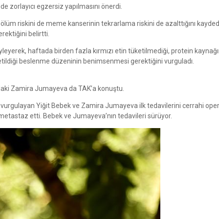
de zorlayıcı egzersiz yapılmasını önerdi.
lüm riskini de meme kanserinin tekrarlama riskini de azalttığını kayde
ektiğini belirtti.
öyleyerek, haftada birden fazla kırmızı etin tüketilmediği, protein kaynağ
üketildiği beslenme düzeninin benimsenmesi gerektiğini vurguladı.
ndaki Zamira Jumayeva da TAK’a konuştu.
vurgulayan Yiğit Bebek ve Zamira Jumayeva ilk tedavilerini cerrahi op
metastaz etti. Bebek ve Jumayeva’nın tedavileri sürüyor.