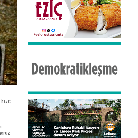
 hayat
ne
 maruz