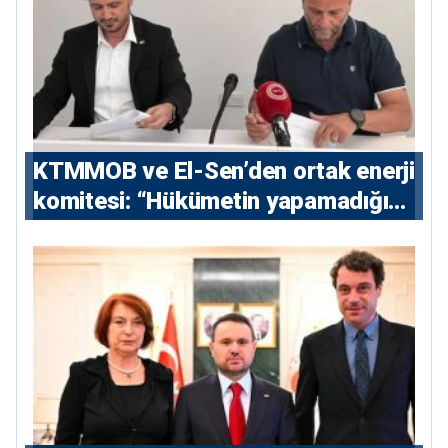
KTMMOB ve El-Sen’den ortak enerji
komitesi: “Hükümetin yapamadığını
yapacak”