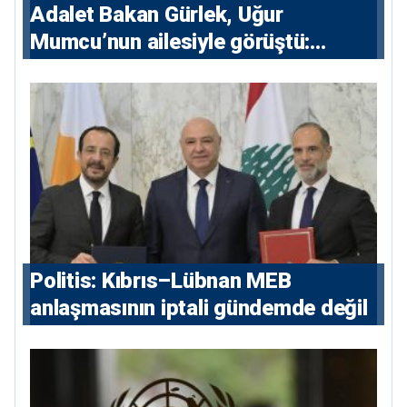
Adalet Bakan Gürlek, Uğur
Mumcu’nun ailesiyle görüştü:
“Karanlıkta kalan bazı olaylar var,
devlet isterse her olayı ortaya
çıkarır”
Politis: Kıbrıs–Lübnan MEB
anlaşmasının iptali gündemde değil