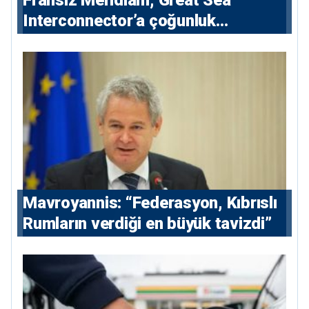
Fransız Meridiam, Great Sea
Interconnector’a çoğunluk
hissedarı olarak giriyor
Mavroyannis: “Federasyon, Kıbrıslı
Rumların verdiği en büyük tavizdi”