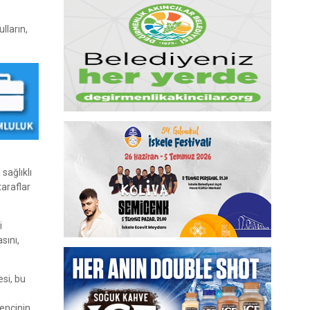
lların,
sağlıklı
taraflar
i
sını,
si, bu
encinin,