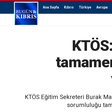
Ana Sayfa
Kıbrıs
Türkiye
Avrupa
KTÖS:
tamamen 
KTÖS Eğitim Sekreteri Burak Mav
sorumluluğu tama