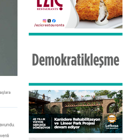
aşlara
 savundu.
venli