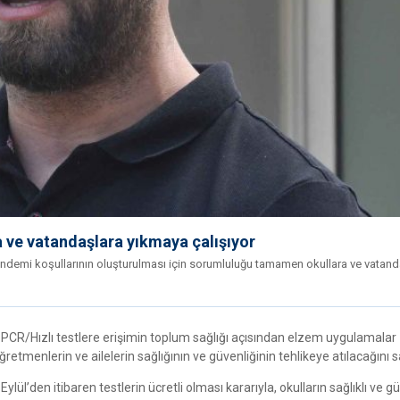
ve vatandaşlara yıkmaya çalışıyor
ndemi koşullarının oluşturulması için sorumluluğu tamamen okullara ve vatand
 PCR/Hızlı testlere erişimin toplum sağlığı açısından elzem uygulamalar
öğretmenlerin ve ailelerin sağlığının ve güvenliğinin tehlikeye atılacağını
ül’den itibaren testlerin ücretli olması kararıyla, okulların sağlıklı ve gü