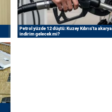
Petrol yüzde 12 düştü: Kuzey Kıbrıs’ta akarya
indirim gelecek mi?