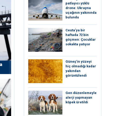
patlayıcı yüklü
drone: Ukrayna
uçağının yakınında
bulundu
Ceuta’ya bir
haftada 72 bin
göçmen: Çocuklar
sokakta yatıyor
Güneş’in yüzeyi
’a
hiç olmadığı kadar
yakından
görüntülendi
Gen düzenlemeyle
alerji yapmayan
köpek üretildi