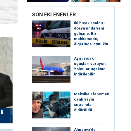
SON EKLENENLER
İki bıçaklı saldırı
dosyasında yeni
gelişme: Biri
mahkemede,
diğerinde 7 tutuklu
Aşırı sıcak
uçuşları vuruyor:
Yolcular uçaktan
indirilebilir
Meksikalı fenomen
canlı yayın
sırasında
öldürüldü
li
Almanya’da