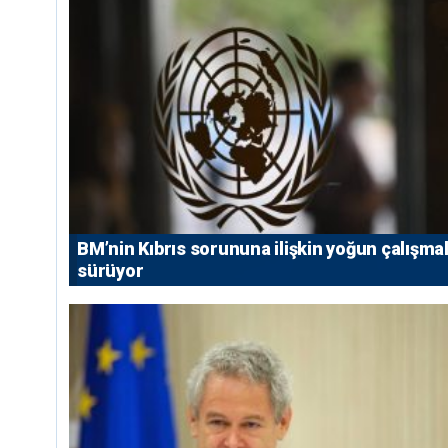
BM’nin Kıbrıs sorununa ilişkin yoğun çalışmal
sürüyor