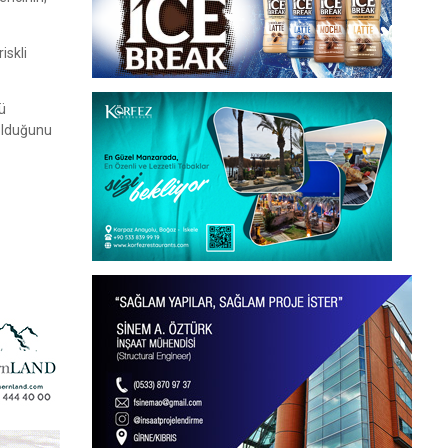
iskli
ü
olduğunu