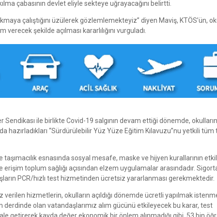
ılma çabasının devlet eliyle sekteye uğrayacağını belirtti.
aya çalıştığını üzülerek gözlemlemekteyiz” diyen Maviş, KTÖS’ün, oku
m verecek şekilde açılması kararlılığını vurguladı.
er Sendikası ile birlikte Covid-19 salgının devam ettiği dönemde, okulların 
da hazırladıkları “Sürdürülebilir Yüz Yüze Eğitim Kılavuzu”nu yetkili tüm 
e taşımacılık esnasında sosyal mesafe, maske ve hijyen kurallarının etkil
 erişim toplum sağlığı açısından elzem uygulamalar arasındadır. Sigorta
ndaşların PCR/hızlı test hizmetinden ücretsiz yararlanması gerekmektedir.
verilen hizmetlerin, okulların açıldığı dönemde ücretli yapılmak istenme
 derdinde olan vatandaşlarımız alım gücünü etkileyecek bu karar, test
 hale getirerek kayda değer ekonomik bir önlem alınmadığı gibi, 53 bin öğr