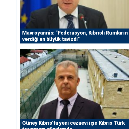
Mavroyannis: “Federasyon, Kıbrıslı Rumların
verdiği en büyük tavizdi”
Güney Kıbrıs’ta yeni cezaevi için Kıbrıs Türk