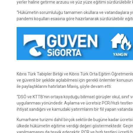
yerler haline getirme arzusu ve yüz yüze eğitimi sürdürülebilir k
“Hükümetin sorumluluğu tamamen okullara ve vatandaşlara yıkm
pandemi koşulları esasına göre hazırlanarak sürdürülebilir eğiti
Kıbrıs Türk Tabipler Birliği ve Kıbrıs Türk Orta Eğitim Öğretmenl
ve güvenli bir şekilde açılabilmesi için gerekli önlemler konusun
ile paylaştıklarını hatırlatan Maviş, şöyle devam etti:
“DSÖ ve KTTB’nin ortaya koyduğu bilimsel görüşler okul, sınıf v
uygulanması yönündedir. Aşılama ve ücretsiz PCR/Hızlı testlere
ihtiyat sandığını ve kamudaki yatırımlarını bir fiil yapan vata
Kumarhane turizmi dahil birçok sektörde bugüne kadar ücretsiz 
ülkede hükümetin eğitime verdiği değeri göstermektedir. Geçim
yapılmamasını da teşvik edecektir. PCR ve hızlı testleri ücretli