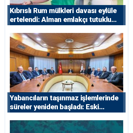
Kıbrıslı Rum mülkleri davası eylüle
ertelendi: Alman emlakçı tutuklu
kalacak
Yabancıların taşınmaz işlemlerinde
süreler yeniden başladı: Eski
sözleşmelere 6, teslim edilen
konutlara 36 ay