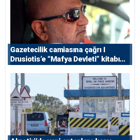
Gazetecilik camiasına çağrı I
⁠Drusiotis’e “Mafya Devleti” kitabı
nedeniyle ikinci ceza soruşturması