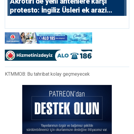
⁠Akrotiri’de yeni antenlere karşı
protesto: İngiliz Üsleri ek arazi
istiyor
KTMMOB: Bu tahribat kolay geçmeyecek