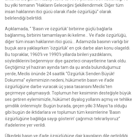
bu yılki temanın “Hakların Geleceğini Şekillendirmek: Diğer tüm
insan haklarının itici gücü olarak ifade özgürlüğü” olarak
belirlendiği belirtildi.
Açıklamada, “ ‘Basın ve özgürlük’ birbirine güçlü bağlarla
bağlanmış, birbirini tamamlayan iki kelime… Ve ifade özgürlüğü,
diğer tüm insan haklarının itici gücü… Adamızda basının varlığı bir
buçuk asra yaklaşırken ‘özgürlük’ en çok darbe alan konu olageldi.
Bu topraklar, 1960’lı ve 1990’lı yıllarda birileri yazdıklarını,
söylediklerini beğenmiyor diye gazeteci cinayetlerine tanık oldu.
Geçtiğimiz yıl haziran ayında tam da şu anda bulunduğumuz
yerde, Meclis önünde 24 saatlik “Özgürlük Senden Büyük!
Dokunma” eylemimizin nedeni, hükümetin basın ve ifade
özgürlüğüne darbe vuracak üç yasa tasarısını Meclis’ten
geçirmeye çalışmasıydı. Toplumun her kesiminin desteğiyle büyük
ses getiren eylemimizle, hükümet diyalog yollarını açmış ve tehlike
şimdilik önlenmiştir. Bugün burada, geçen yılki 3 Mayıs’ta olduğu
gibi bugün de iktidarlara ve toplumun tüm kesimlerine ‘Basın
özgürlüğüne bağlılığa saygı gösterin’ çağrımızı tekrarlıyoruz”
ifadelerine yer verildi.
Ülkedeki basın ve ifade özgürlüğüne dair kaygıların dile getirildiği