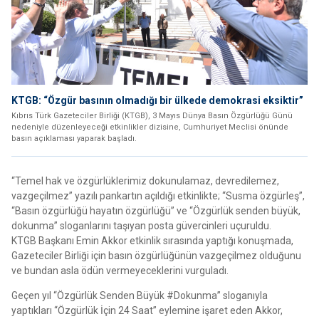
KTGB: “Özgür basının olmadığı bir ülkede demokrasi eksiktir”
Kıbrıs Türk Gazeteciler Birliği (KTGB), 3 Mayıs Dünya Basın Özgürlüğü Günü
nedeniyle düzenleyeceği etkinlikler dizisine, Cumhuriyet Meclisi önünde
basın açıklaması yaparak başladı.
“Temel hak ve özgürlüklerimiz dokunulamaz, devredilemez,
vazgeçilmez” yazılı pankartın açıldığı etkinlikte; “Susma özgürleş”,
“Basın özgürlüğü hayatın özgürlüğü” ve “Özgürlük senden büyük,
dokunma” sloganlarını taşıyan posta güvercinleri uçuruldu.
KTGB Başkanı Emin Akkor etkinlik sırasında yaptığı konuşmada,
Gazeteciler Birliği için basın özgürlüğünün vazgeçilmez olduğunu
ve bundan asla ödün vermeyeceklerini vurguladı.
Geçen yıl “Özgürlük Senden Büyük #Dokunma” sloganıyla
yaptıkları “Özgürlük İçin 24 Saat” eylemine işaret eden Akkor,