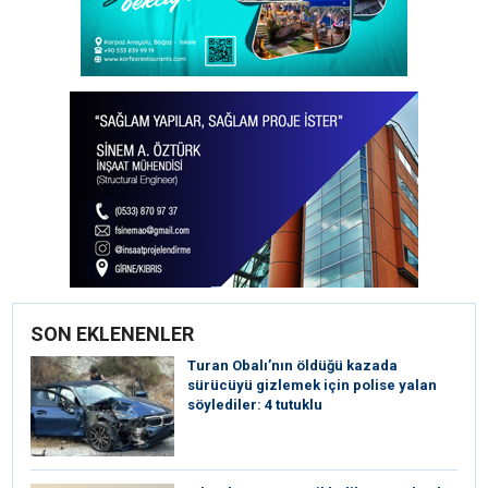
SON EKLENENLER
Turan Obalı’nın öldüğü kazada
sürücüyü gizlemek için polise yalan
söylediler: 4 tutuklu