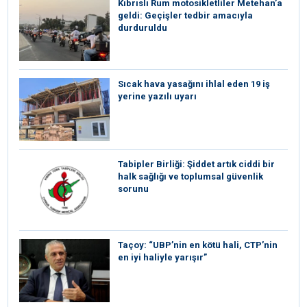
Kıbrıslı Rum motosikletliler Metehan’a
geldi: Geçişler tedbir amacıyla
durduruldu
Sıcak hava yasağını ihlal eden 19 iş
yerine yazılı uyarı
Tabipler Birliği: Şiddet artık ciddi bir
halk sağlığı ve toplumsal güvenlik
sorunu
Taçoy: “UBP’nin en kötü hali, CTP’nin
en iyi haliyle yarışır”