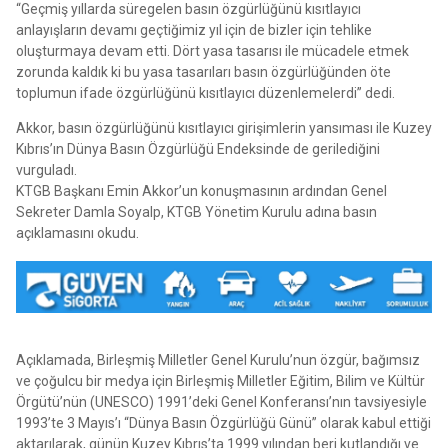
“Geçmiş yıllarda süregelen basın özgürlüğünü kısıtlayıcı
anlayışların devamı geçtiğimiz yıl için de bizler için tehlike
oluşturmaya devam etti. Dört yasa tasarısı ile mücadele etmek
zorunda kaldık ki bu yasa tasarıları basın özgürlüğünden öte
toplumun ifade özgürlüğünü kısıtlayıcı düzenlemelerdi” dedi.
Akkor, basın özgürlüğünü kısıtlayıcı girişimlerin yansıması ile Kuzey
Kıbrıs’ın Dünya Basın Özgürlüğü Endeksinde de gerilediğini
vurguladı.
KTGB Başkanı Emin Akkor’un konuşmasının ardından Genel
Sekreter Damla Soyalp, KTGB Yönetim Kurulu adına basın
açıklamasını okudu.
Açıklamada, Birleşmiş Milletler Genel Kurulu’nun özgür, bağımsız
ve çoğulcu bir medya için Birleşmiş Milletler Eğitim, Bilim ve Kültür
Örgütü’nün (UNESCO) 1991’deki Genel Konferansı’nın tavsiyesiyle
1993’te 3 Mayıs’ı “Dünya Basın Özgürlüğü Günü” olarak kabul ettiği
aktarılarak, günün Kuzey Kıbrıs’ta 1999 yılından beri kutlandığı ve