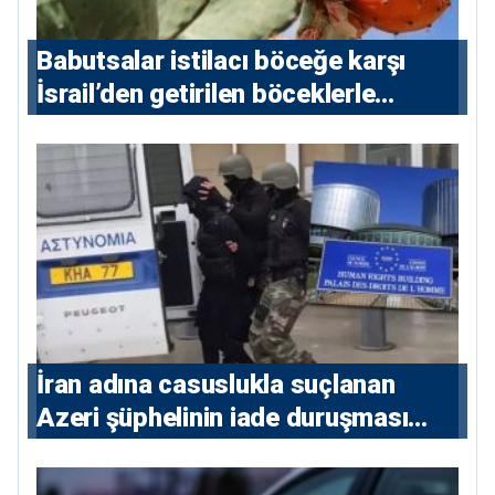
Babutsalar istilacı böceğe karşı
İsrail’den getirilen böceklerle
korunacak
İran adına casuslukla suçlanan
Azeri şüphelinin iade duruşması
ertelendi