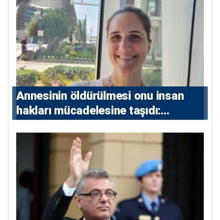
çıkarıldı”
Annesinin öldürülmesi onu insan
hakları mücadelesine taşıdı:
Milletvekili Diana Konstantinidis’in
hikayesi