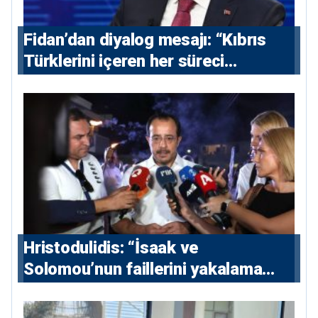
Fidan’dan diyalog mesajı: “Kıbrıs
Türklerini içeren her süreci
destekliyoruz”
Hristodulidis: “İsaak ve
Solomou’nun faillerini yakalama
çabaları yoğunlaştırılacak; 13 ulusal
ve 5 uluslararası tutuklama emri