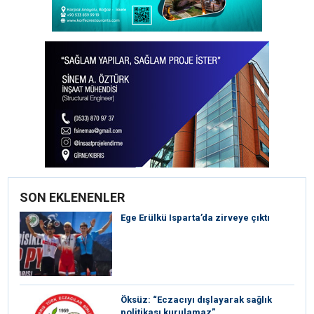
SON EKLENENLER
Ege Erülkü Isparta’da zirveye çıktı
Öksüz: “Eczacıyı dışlayarak sağlık
politikası kurulamaz”