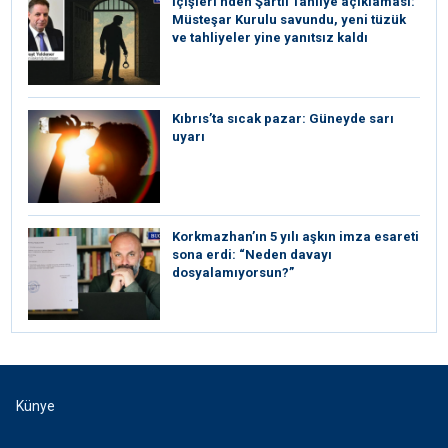
İçişleri’nden Şartlı Tahliye açıklaması:
Müsteşar Kurulu savundu, yeni tüzük
ve tahliyeler yine yanıtsız kaldı
Kıbrıs’ta sıcak pazar: Güneyde sarı
uyarı
Korkmazhan’ın 5 yılı aşkın imza esareti
sona erdi: “Neden davayı
dosyalamıyorsun?”
Künye