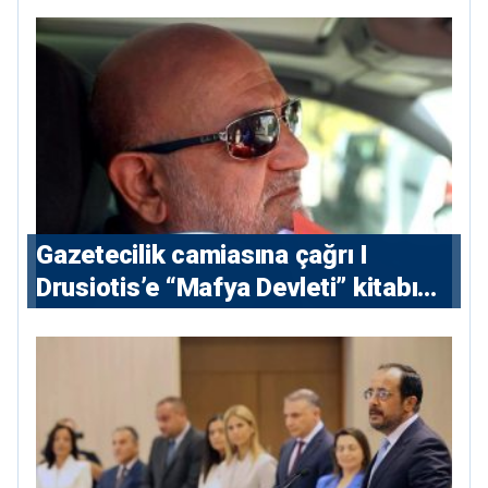
Gazetecilik camiasına çağrı I
⁠Drusiotis’e “Mafya Devleti” kitabı
nedeniyle ikinci ceza soruşturması