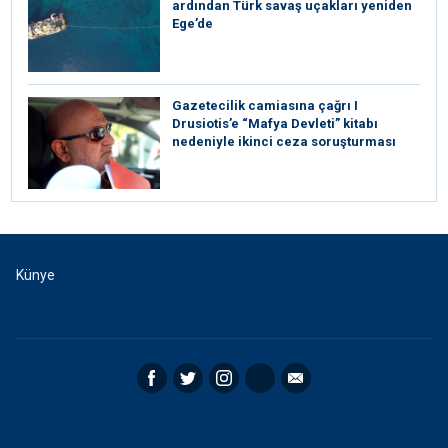
ardından Türk savaş uçakları yeniden
Ege’de
Gazetecilik camiasına çağrı I
⁠Drusiotis’e “Mafya Devleti” kitabı
nedeniyle ikinci ceza soruşturması
Künye
Facebook
Twitter
Instagram
RSS
Email