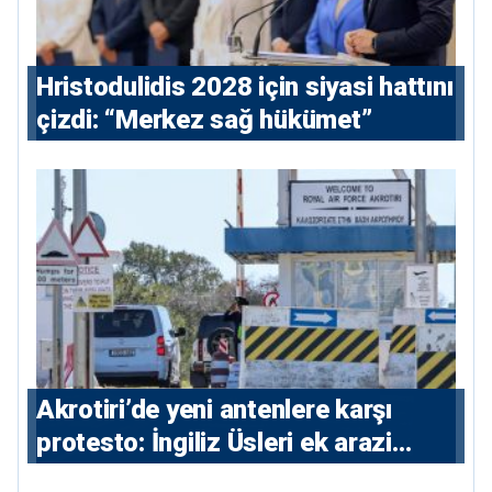
⁠Hristodulidis 2028 için siyasi hattını
çizdi: “Merkez sağ hükümet”
⁠Akrotiri’de yeni antenlere karşı
protesto: İngiliz Üsleri ek arazi
istiyor