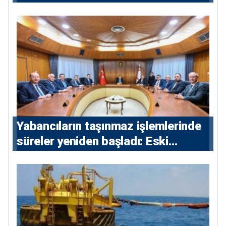
yeniden Ege’de
Yabancıların taşınmaz işlemlerinde
süreler yeniden başladı: Eski
sözleşmelere 6, teslim edilen
konutlara 36 ay