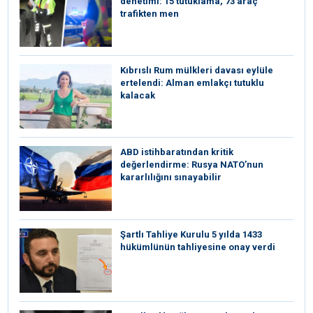
denetimi: 15 tutuklama, 73 araç
trafikten men
Kıbrıslı Rum mülkleri davası eylüle
ertelendi: Alman emlakçı tutuklu
kalacak
ABD istihbaratından kritik
değerlendirme: Rusya NATO’nun
kararlılığını sınayabilir
Şartlı Tahliye Kurulu 5 yılda 1433
hükümlünün tahliyesine onay verdi