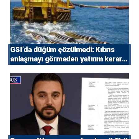
GSI’da düğüm çözülmedi: Kıbrıs
anlaşmayı görmeden yatırım kararı
vermeyecek