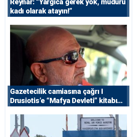
Reynar: “Yargıca gerek yok, müdürü
kadı olarak atayın!”
Gazetecilik camiasına çağrı I
⁠Drusiotis’e “Mafya Devleti” kitabı
nedeniyle ikinci ceza soruşturması