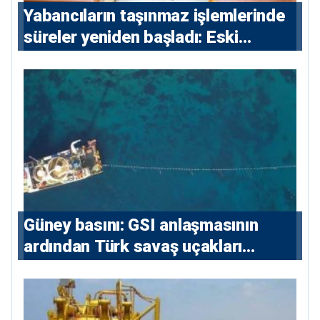
Yabancıların taşınmaz işlemlerinde
süreler yeniden başladı: Eski
sözleşmelere 6, teslim edilen
konutlara 36 ay
Güney basını: ⁠GSI anlaşmasının
ardından Türk savaş uçakları
yeniden Ege’de