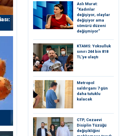
Aslı Murat:
“Kadınlar
değişiyor, olaylar
iası:
değişiyor ama
sömürü düzeni
değişmiyor”
KTAMS: Yoksulluk
sınırı 244 bin 818
TL’ye ulaştı
Metropol
saldırganı 7 gün
daha tutuklu
kalacak
CTP, Cezaevi
Disiplin Tüzüğü
değişikliğini