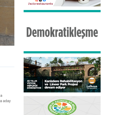
ma
ya aday