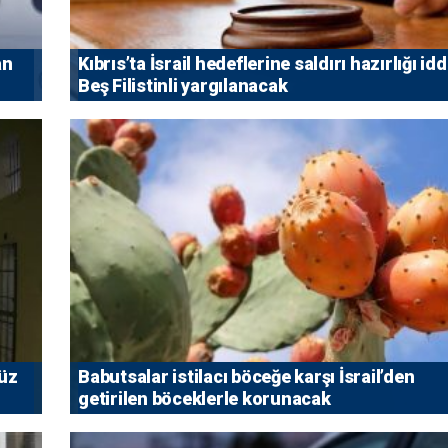
an
Kıbrıs’ta İsrail hedeflerine saldırı hazırlığı idd
Beş Filistinli yargılanacak
vüz
Babutsalar istilacı böceğe karşı İsrail’den
getirilen böceklerle korunacak