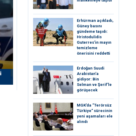
mahkemeye taşıdı
Erhürman açıkladı,
Güney basını
gündeme taşıdı:
Hristodulidis
Guterres’in mayın
temizleme
önerisini reddetti
Erdoğan Suudi
i
Arabistan’a
gidiyor: Bin
Selman ve Şerif’le
görüşecek
MGK’da “Terörsüz
Türkiye” sürecinin
yeni aşamaları ele
alındı