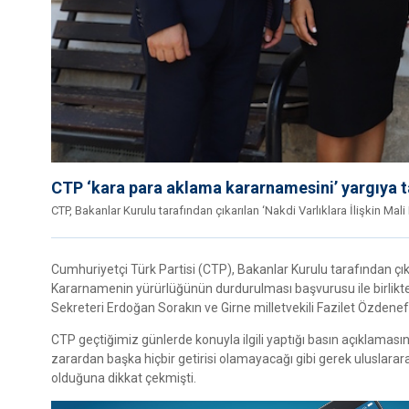
CTP ‘kara para aklama kararnamesini’ yargıya t
CTP, Bakanlar Kurulu tarafından çıkarılan ‘Nakdi Varlıklara İlişkin M
Cumhuriyetçi Türk Partisi (CTP), Bakanlar Kurulu tarafından çı
Kararnamenin yürürlüğünün durdurulması başvurusu ile birlikte i
Sekreteri Erdoğan Sorakın ve Girne milletvekili Fazilet Özdenef
CTP geçtiğimiz günlerde konuyla ilgili yaptığı basın açıklam
zarardan başka hiçbir getirisi olamayacağı gibi gerek uluslarar
olduğuna dikkat çekmişti.