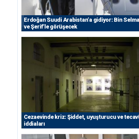
Erdoğan Suudi Arabistan’a gidiyor: Bin Selm
ve Şerif’le görüşecek
Cezaevinde kriz: Şiddet, uyuşturucu ve teca
iddiaları