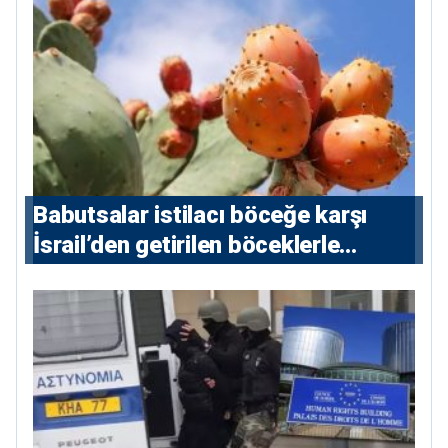
Babutsalar istilacı böceğe karşı
İsrail’den getirilen böceklerle
korunacak