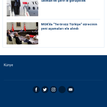
Selman ve Şerif’le görüşecek
MGK’da “Terörsüz Türkiye” sürecinin
yeni aşamaları ele alındı
Künye
Facebook
Twitter
Instagram
RSS
Email