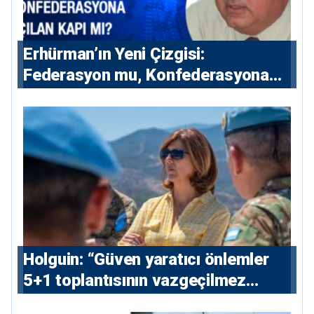
Erhürman’ın Yeni Çizgisi:
Federasyon mu, Konfederasyona
Açılan Kapı mı?
⁠Holguin: “Güven yaratıcı önlemler
5+1 toplantısının vazgeçilmez
koşulu”