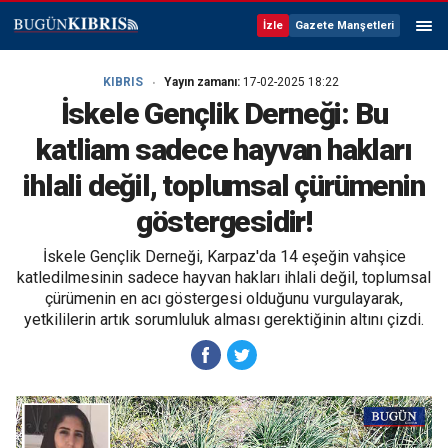
İzle
Gazete Manşetleri
KIBRIS
Yayın zamanı:
17-02-2025 18:22
İskele Gençlik Derneği: Bu
katliam sadece hayvan hakları
ihlali değil, toplumsal çürümenin
göstergesidir!
İskele Gençlik Derneği, Karpaz'da 14 eşeğin vahşice
katledilmesinin sadece hayvan hakları ihlali değil, toplumsal
çürümenin en acı göstergesi olduğunu vurgulayarak,
yetkililerin artık sorumluluk alması gerektiğinin altını çizdi.