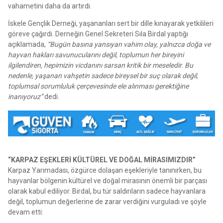
vahametini daha da artırdı.
İskele Gençlik Derneği, yaşananları sert bir dille kınayarak yetkilileri
göreve çağırdı. Derneğin Genel Sekreteri Sıla Birdal yaptığı
açıklamada,
“Bugün basına yansıyan vahim olay, yalnızca doğa ve
hayvan hakları savunucularını değil, toplumun her bireyini
ilgilendiren, hepimizin vicdanını sarsan kritik bir meseledir. Bu
nedenle, yaşanan vahşetin sadece bireysel bir suç olarak değil,
toplumsal sorumluluk çerçevesinde ele alınması gerektiğine
inanıyoruz”
dedi.
“KARPAZ EŞEKLERİ KÜLTÜREL VE DOĞAL MİRASIMIZDIR”
Karpaz Yarımadası, özgürce dolaşan eşekleriyle tanınırken, bu
hayvanlar bölgenin kültürel ve doğal mirasının önemli bir parçası
olarak kabul ediliyor. Birdal, bu tür saldırıların sadece hayvanlara
değil, toplumun değerlerine de zarar verdiğini vurguladı ve şöyle
devam etti: