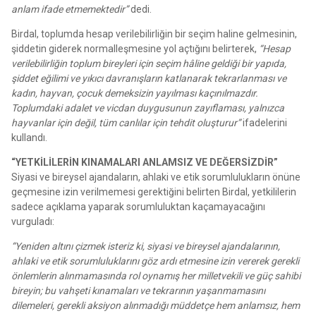
anlam ifade etmemektedir”
dedi.
Birdal, toplumda hesap verilebilirliğin bir seçim haline gelmesinin,
şiddetin giderek normalleşmesine yol açtığını belirterek,
“Hesap
verilebilirliğin toplum bireyleri için seçim hâline geldiği bir yapıda,
şiddet eğilimi ve yıkıcı davranışların katlanarak tekrarlanması ve
kadın, hayvan, çocuk demeksizin yayılması kaçınılmazdır.
Toplumdaki adalet ve vicdan duygusunun zayıflaması, yalnızca
hayvanlar için değil, tüm canlılar için tehdit oluşturur”
ifadelerini
kullandı.
“YETKİLİLERİN KINAMALARI ANLAMSIZ VE DEĞERSİZDİR”
Siyasi ve bireysel ajandaların, ahlaki ve etik sorumlulukların önüne
geçmesine izin verilmemesi gerektiğini belirten Birdal, yetkililerin
sadece açıklama yaparak sorumluluktan kaçamayacağını
vurguladı:
“Yeniden altını çizmek isteriz ki, siyasi ve bireysel ajandalarının,
ahlaki ve etik sorumluluklarını göz ardı etmesine izin vererek gerekli
önlemlerin alınmamasında rol oynamış her milletvekili ve güç sahibi
bireyin; bu vahşeti kınamaları ve tekrarının yaşanmamasını
dilemeleri, gerekli aksiyon alınmadığı müddetçe hem anlamsız, hem