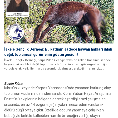
İskele Gençlik Derneği: Bu katliam sadece hayvan hakları ihlali
değil, toplumsal çürümenin göstergesidir!
İskele Gençlik Derneği, Karpaz'da 14 eşeğin vahşice katledilmesinin sadece
hayvan hakları ihlali değil, toplumsal çürümenin en acı göstergesi olduğunu
vurgulayarak, yetkililerin artık sorumluluk alması gerektiğinin altını çizdi.
Bugün Kıbrıs
Kıbrıs’ın kuzeyinde Karpaz Yarımadası’nda yaşanan korkunç olay,
toplumun vicdanını derinden sarstı. Kıbrıs Yaban Hayat Araştırma
Enstitüsü ekiplerinin bölgede gerçekleştirdiği arazi çalışmaları
sırasında, en az 14 özgür eşeğin yakın mesafeden vurularak
öldürüldüğü ortaya çıktı. Özellikle doğum yapmaya çalışırken
bebeğiyle birlikte katledilen hamile bir eşeğin varlığı, olayın