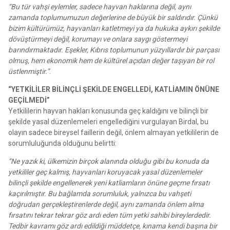
“Bu tür vahşi eylemler, sadece hayvan haklarına değil, aynı
zamanda toplumumuzun değerlerine de büyük bir saldırıdır. Çünkü
bizim kültürümüz, hayvanları katletmeyi ya da hukuka aykırı şekilde
dövüştürmeyi değil, korumayı ve onlara saygı göstermeyi
barındırmaktadır. Eşekler, Kıbrıs toplumunun yüzyıllardır bir parçası
olmuş, hem ekonomik hem de kültürel açıdan değer taşıyan bir rol
üstlenmiştir.”
.
“YETKİLİLER BİLİNÇLİ ŞEKİLDE ENGELLEDİ, KATLİAMIN ÖNÜNE
GEÇİLMEDİ”
Yetkililerin hayvan hakları konusunda geç kaldığını ve bilinçli bir
şekilde yasal düzenlemeleri engellediğini vurgulayan Birdal, bu
olayın sadece bireysel faillerin değil, önlem almayan yetkililerin de
sorumluluğunda olduğunu belirtti:
“Ne yazık ki, ülkemizin birçok alanında olduğu gibi bu konuda da
yetkililer geç kalmış, hayvanları koruyacak yasal düzenlemeler
bilinçli şekilde engellenerek yeni katliamların önüne geçme fırsatı
kaçırılmıştır. Bu bağlamda sorumluluk, yalnızca bu vahşeti
doğrudan gerçekleştirenlerde değil, aynı zamanda önlem alma
fırsatını tekrar tekrar göz ardı eden tüm yetki sahibi bireylerdedir.
Tedbir kavramı göz ardı edildiği müddetçe, kınama kendi başına bir