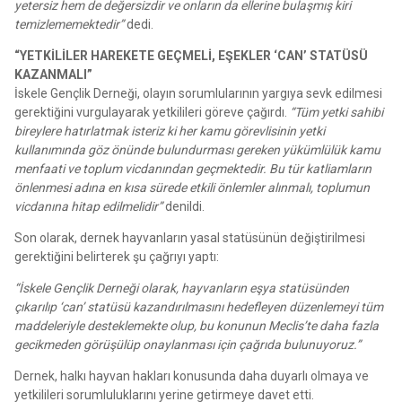
yetersiz hem de değersizdir ve onların da ellerine bulaşmış kiri
temizlememektedir”
dedi.
“YETKİLİLER HAREKETE GEÇMELİ, EŞEKLER ‘CAN’ STATÜSÜ
KAZANMALI”
İskele Gençlik Derneği, olayın sorumlularının yargıya sevk edilmesi
gerektiğini vurgulayarak yetkilileri göreve çağırdı.
“Tüm yetki sahibi
bireylere hatırlatmak isteriz ki her kamu görevlisinin yetki
kullanımında göz önünde bulundurması gereken yükümlülük kamu
menfaati ve toplum vicdanından geçmektedir. Bu tür katliamların
önlenmesi adına en kısa sürede etkili önlemler alınmalı, toplumun
vicdanına hitap edilmelidir”
denildi.
Son olarak, dernek hayvanların yasal statüsünün değiştirilmesi
gerektiğini belirterek şu çağrıyı yaptı:
“İskele Gençlik Derneği olarak, hayvanların eşya statüsünden
çıkarılıp ‘can’ statüsü kazandırılmasını hedefleyen düzenlemeyi tüm
maddeleriyle desteklemekte olup, bu konunun Meclis’te daha fazla
gecikmeden görüşülüp onaylanması için çağrıda bulunuyoruz.”
Dernek, halkı hayvan hakları konusunda daha duyarlı olmaya ve
yetkilileri sorumluluklarını yerine getirmeye davet etti.