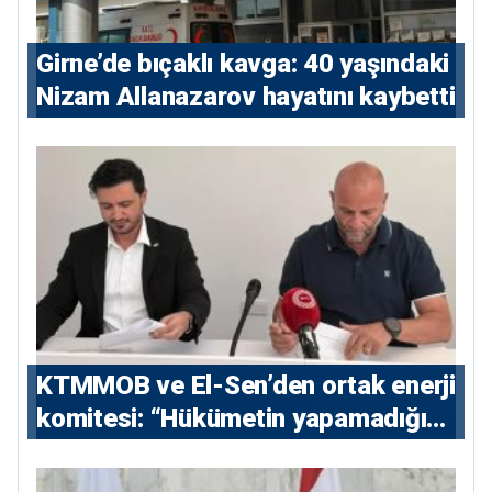
Girne’de bıçaklı kavga: 40 yaşındaki
Nizam Allanazarov hayatını kaybetti
KTMMOB ve El-Sen’den ortak enerji
komitesi: “Hükümetin yapamadığını
yapacak”