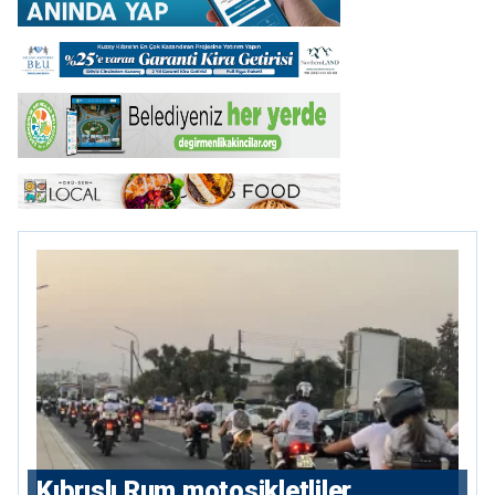
Kıbrıslı Rum motosikletliler