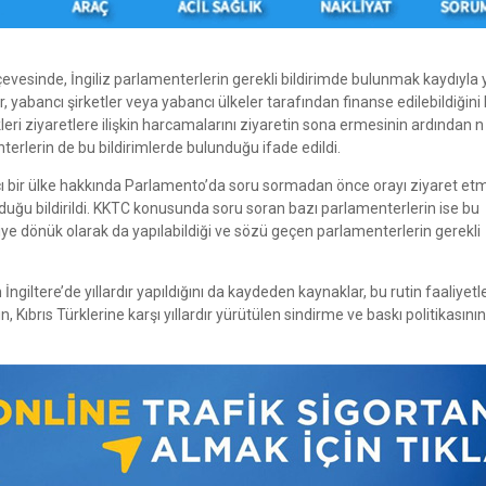
rçevesinde, İngiliz parlamenterlerin gerekli bildirimde bulunmak kaydıyla 
r, yabancı şirketler veya yabancı ülkeler tarafından finanse edilebildiğini b
eri ziyaretlere ilişkin harcamalarını ziyaretin sona ermesinin ardından n
terlerin de bu bildirimlerde bulunduğu ifade edildi.
ancı bir ülke hakkında Parlamento’da soru sormadan önce orayı ziyaret et
lduğu bildirildi. KKTC konusunda soru soran bazı parlamenterlerin ise bu
riye dönük olarak da yapılabildiği ve sözü geçen parlamenterlerin gerekli
ngiltere’de yıllardır yapıldığını da kaydeden kaynaklar, bu rutin faaliyetl
, Kıbrıs Türklerine karşı yıllardır yürütülen sindirme ve baskı politikasının