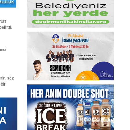
yurt
elirtti.
mesi
erin, söz
 bir