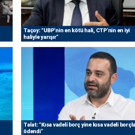
Taçoy: “UBP’nin en kötü hali, CTP’nin en iyi
haliyle yarışır”
Talat: “Kısa vadeli borç yine kısa vadeli borçl
ödendi”