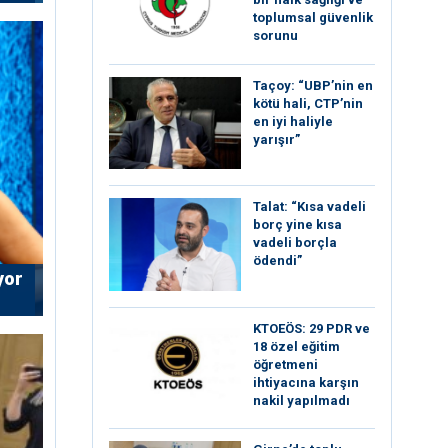
toplumsal güvenlik
sorunu
Taçoy: “UBP’nin en
kötü hali, CTP’nin
en iyi haliyle
yarışır”
Talat: “Kısa vadeli
borç yine kısa
vadeli borçla
ödendi”
yor
KTOEÖS: 29 PDR ve
18 özel eğitim
öğretmeni
ihtiyacına karşın
nakil yapılmadı