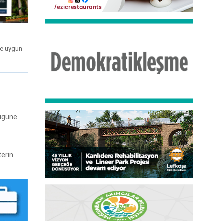
ule uygun
bugüne
terin