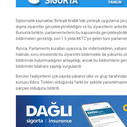
Diplomatik kaynaklar, Birleşik Krallık’taki yerleşik uygulama çe
dışına ziyaretler gerçekleştirebildiğini ve bu ziyaretlerin şirketle
Bununla birlikte, parlamenterlerin bu kapsamda gerçekleştirdikl
bildirmeleri gerektiği, son 1.5 yılda KKTC’ye gelen tüm parlamen
Ayrıca, Parlamento kuralları uyarınca, bir milletvekilinin, yab
halinde, soru öncesinde bu ziyaretini bildirmekle de yükümlü o
bildirimde bulunmadığının anlaşıldığı, ancak bu bildirimlerin ge
bildirimler bilahare yaptığı vurgulandı.
Benzer faaliyetlerin çok sayıda yabancı ülke ve grup tarafından İ
konusu Kıbrıs Türkleri olduğunda farklı bir şekilde yansıtılmasının
parçası olduğunu bildirdi.