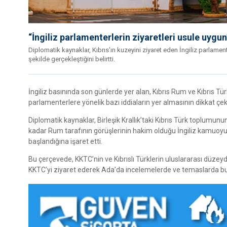
“İngiliz parlamenterlerin ziyaretleri usule uygun
Diplomatik kaynaklar, Kıbrıs'ın kuzeyini ziyaret eden İngiliz parlament
şekilde gerçekleştiğini belirtti.
İngiliz basınında son günlerde yer alan, Kıbrıs Rum ve Kıbrıs Tü
parlamenterlere yönelik bazı iddiaların yer almasının dikkat çek
Diplomatik kaynaklar, Birleşik Krallık’taki Kıbrıs Türk toplumu
kadar Rum tarafının görüşlerinin hakim olduğu İngiliz kamuoyun
başlandığına işaret etti.
Bu çerçevede, KKTC’nin ve Kıbrıslı Türklerin uluslararası düzeyd
KKTC’yi ziyaret ederek Ada’da incelemelerde ve temaslarda bul