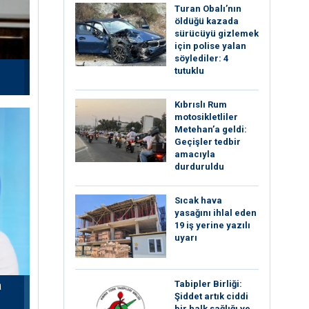
Turan Obalı’nın
öldüğü kazada
sürücüyü gizlemek
için polise yalan
söylediler: 4
tutuklu
Kıbrıslı Rum
motosikletliler
Metehan’a geldi:
Geçişler tedbir
amacıyla
durduruldu
Sıcak hava
yasağını ihlal eden
19 iş yerine yazılı
uyarı
a
Tabipler Birliği:
Şiddet artık ciddi
bir halk sağlığı ve