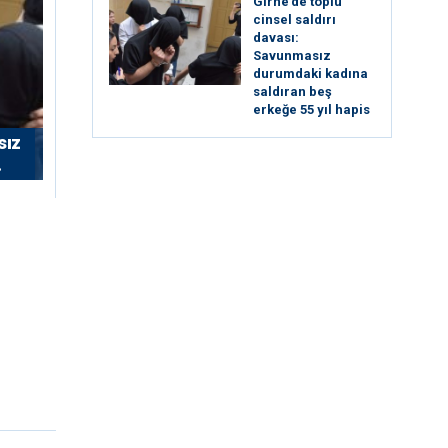
Girne’de toplu
cinsel saldırı
davası:
Savunmasız
durumdaki kadına
saldıran beş
erkeğe 55 yıl hapis
sız