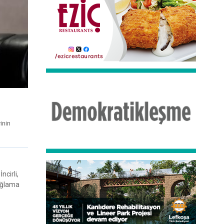
inin
ncirli,
sağlama