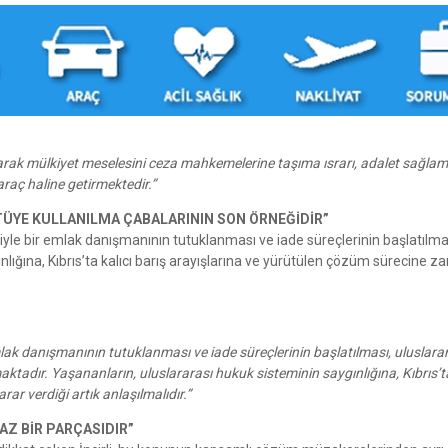
narak mülkiyet meselesini ceza mahkemelerine taşıma ısrarı, adalet sağla
araç haline getirmektedir.”
ÜYE KULLANILMA ÇABALARININ SON ÖRNEĞİDİR”
niyle bir emlak danışmanının tutuklanması ve iade süreçlerinin başlatılma
lığına, Kıbrıs’ta kalıcı barış arayışlarına ve yürütülen çözüm sürecine za
mlak danışmanının tutuklanması ve iade süreçlerinin başlatılması, uluslara
tadır. Yaşananların, uluslararası hukuk sisteminin saygınlığına, Kıbrıs’ta
r verdiği artık anlaşılmalıdır.”
Z BİR PARÇASIDIR”