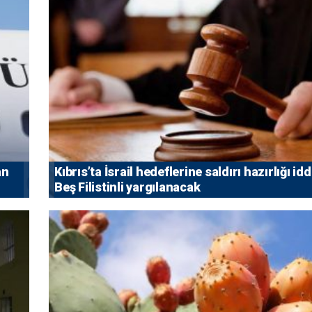
an
Kıbrıs’ta İsrail hedeflerine saldırı hazırlığı idd
Beş Filistinli yargılanacak