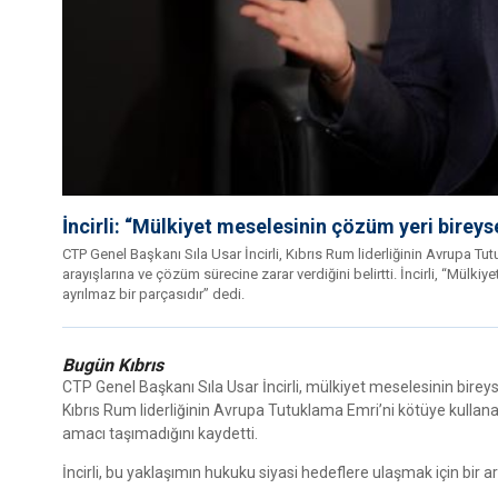
İncirli: “Mülkiyet meselesinin çözüm yeri bireys
CTP Genel Başkanı Sıla Usar İncirli, Kıbrıs Rum liderliğinin Avrupa Tu
arayışlarına ve çözüm sürecine zarar verdiğini belirtti. İncirli, “Mülk
ayrılmaz bir parçasıdır” dedi.
Bugün Kıbrıs
CTP Genel Başkanı Sıla Usar İncirli, mülkiyet meselesinin bireysel 
Kıbrıs Rum liderliğinin Avrupa Tutuklama Emri’ni kötüye kulla
amacı taşımadığını kaydetti.
İncirli, bu yaklaşımın hukuku siyasi hedeflere ulaşmak için bir ara