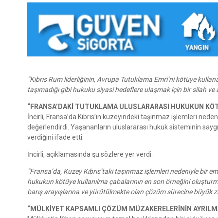
“Kıbrıs Rum liderliğinin, Avrupa Tutuklama Emri’ni kötüye kulla
taşımadığı gibi hukuku siyasi hedeflere ulaşmak için bir silah ve 
“FRANSA’DAKİ TUTUKLAMA ULUSLARARASI HUKUKUN KÖT
İncirli, Fransa’da Kıbrıs’ın kuzeyindeki taşınmaz işlemleri nede
değerlendirdi. Yaşananların uluslararası hukuk sisteminin saygın
verdiğini ifade etti.
İncirli, açıklamasında şu sözlere yer verdi:
“Fransa’da, Kuzey Kıbrıs’taki taşınmaz işlemleri nedeniyle bir e
hukukun kötüye kullanılma çabalarının en son örneğini oluşturmak
barış arayışlarına ve yürütülmekte olan çözüm sürecine büyük zara
“MÜLKİYET KAPSAMLI ÇÖZÜM MÜZAKERELERİNİN AYRILMA