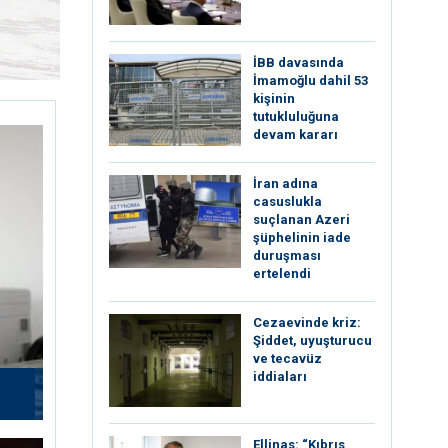
İBB davasında
İmamoğlu dahil 53
kişinin
tutukluluğuna
devam kararı
İran adına
casuslukla
suçlanan Azeri
şüphelinin iade
duruşması
ertelendi
Cezaevinde kriz:
Şiddet, uyuşturucu
ve tecavüz
iddiaları
Ellinas: “Kıbrıs