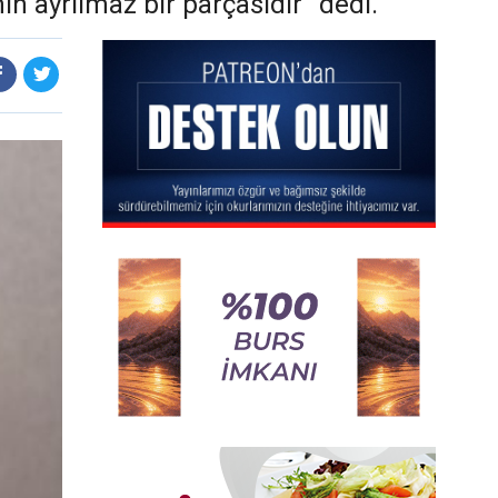
n ayrılmaz bir parçasıdır” dedi.