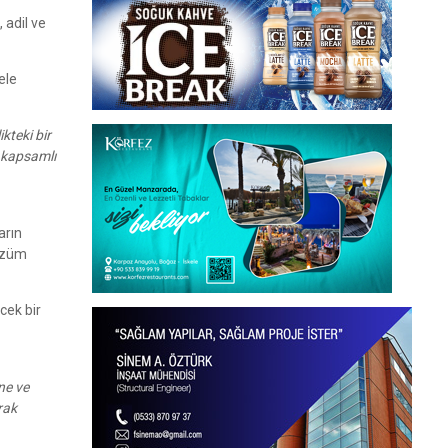
 adil ve
ele
kteki bir
, kapsamlı
arın
çözüm
cek bir
ne ve
rak