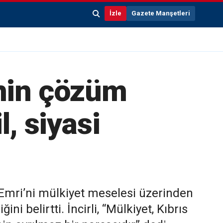
İzle
Gazete Manşetleri
inin çözüm
l, siyasi
”
 Emri’ni mülkiyet meselesi üzerinden
i belirtti. İncirli, “Mülkiyet, Kıbrıs