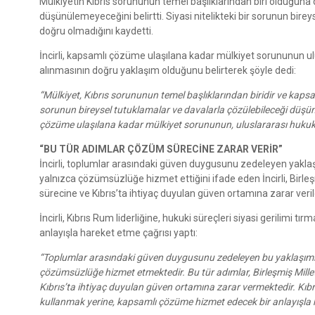
Mülkiyetin Kıbrıs sorununun temel başlıklarından biri olduğun
düşünülemeyeceğini belirtti. Siyasi nitelikteki bir sorunun bire
doğru olmadığını kaydetti.
İncirli, kapsamlı çözüme ulaşılana kadar mülkiyet sorununun 
alınmasının doğru yaklaşım olduğunu belirterek şöyle dedi:
“Mülkiyet, Kıbrıs sorununun temel başlıklarından biridir ve kapsa
sorunun bireysel tutuklamalar ve davalarla çözülebileceği düşünc
çözüme ulaşılana kadar mülkiyet sorununun, uluslararası hukuk
“BU TÜR ADIMLAR ÇÖZÜM SÜRECİNE ZARAR VERİR”
İncirli, toplumlar arasındaki güven duygusunu zedeleyen yakla
yalnızca çözümsüzlüğe hizmet ettiğini ifade eden İncirli, Birl
sürecine ve Kıbrıs’ta ihtiyaç duyulan güven ortamına zarar verild
İncirli, Kıbrıs Rum liderliğine, hukuki süreçleri siyasi gerilim
anlayışla hareket etme çağrısı yaptı:
“Toplumlar arasındaki güven duygusunu zedeleyen bu yaklaşımla
çözümsüzlüğe hizmet etmektedir. Bu tür adımlar, Birleşmiş Mille
Kıbrıs’ta ihtiyaç duyulan güven ortamına zarar vermektedir. Kıbrıs
kullanmak yerine, kapsamlı çözüme hizmet edecek bir anlayışl