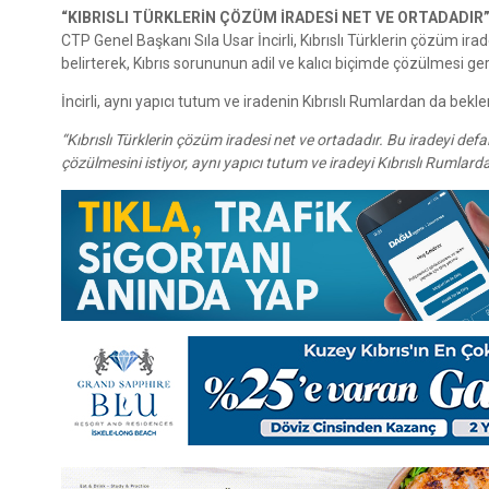
“KIBRISLI TÜRKLERİN ÇÖZÜM İRADESİ NET VE ORTADADIR
CTP Genel Başkanı Sıla Usar İncirli, Kıbrıslı Türklerin çözüm irad
belirterek, Kıbrıs sorununun adil ve kalıcı biçimde çözülmesi ger
İncirli, aynı yapıcı tutum ve iradenin Kıbrıslı Rumlardan da bek
“Kıbrıslı Türklerin çözüm iradesi net ve ortadadır. Bu iradeyi defal
çözülmesini istiyor, aynı yapıcı tutum ve iradeyi Kıbrıslı Rumlard