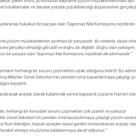
a dikkat çeken İncirli, bu konunun kapsamlı çözüm müzakerelerinden ayrı
ysel tutuklamalar ve davalar yoluyla çözülebileceği düşüncesinin gerçekçi,
uluslararası hukukun bir parçası olan Taşınmaz Mal Komisyonu nezdinde 
mlı çözüm müzakerelerinin ayrılmaz bir parçasıdır. Bu nedenle, siyasi niteli
esi gerçekçi olmadığı gibi adil ve doğru da değildir. Doğru olan yaklaşım
un bir parçası olan Taşınmaz Mal Komisyonu nezdinde ele alınmasıdır.”
şımların herhangi bir sorunu çözmekten uzak olduğunu belirtti. Bu adıml
eşmiş Milletler Genel Sekreteri’nin yeniden ivme kazandırmaya çalıştığı 
iğini kaydetti.
i tırmandıracak araçlar olarak kullanmak yerine kapsamlı çözüme hizmet ede
r, herhangi bir konudaki sorunu çözmekten çok uzaktır ve yalnızca
tler Genel Sekreteri’nin yeniden ivme kazandırmaya çalıştığı çözüm süreci
 Rum liderliğini, hukuki süreçleri siyasi gerilimi tırmandıracak araçlar ola
a hareket etmeye ve çözüme odaklanmaya davet ediyoruz.”