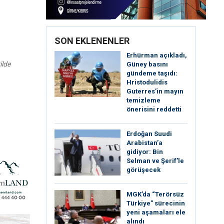
SON EKLENENLER
Erhürman açıkladı,
ilde
Güney basını
gündeme taşıdı:
Hristodulidis
Guterres’in mayın
temizleme
önerisini reddetti
Erdoğan Suudi
Arabistan’a
gidiyor: Bin
Selman ve Şerif’le
görüşecek
MGK’da “Terörsüz
Türkiye” sürecinin
yeni aşamaları ele
alındı