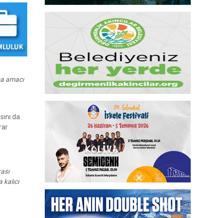
ma amacı
sını da
rar
rası
 kalıcı