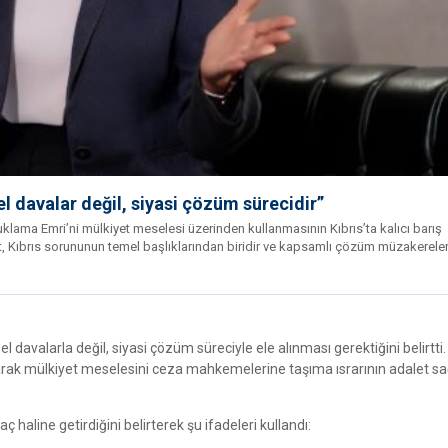
el davalar değil, siyasi çözüm sürecidir”
tuklama Emri’ni mülkiyet meselesi üzerinden kullanmasının Kıbrıs’ta kalıcı barış
iyet, Kıbrıs sorununun temel başlıklarından biridir ve kapsamlı çözüm müzakereler
davalarla değil, siyasi çözüm süreciyle ele alınması gerektiğini belirtti. İ
narak mülkiyet meselesini ceza mahkemelerine taşıma ısrarının adalet 
ç haline getirdiğini belirterek şu ifadeleri kullandı: