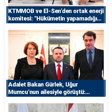
KTMMOB ve El-Sen’den ortak enerji
komitesi: “Hükümetin yapamadığını
yapacak”
Adalet Bakan Gürlek, Uğur
Mumcu’nun ailesiyle görüştü:
“Karanlıkta kalan bazı olaylar var,
devlet isterse her olayı ortaya