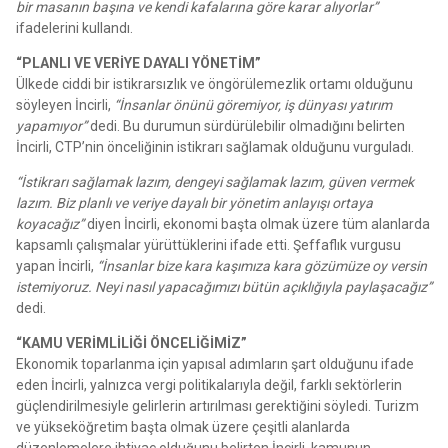
bir masanın başına ve kendi kafalarına göre karar alıyorlar”
ifadelerini kullandı.
“PLANLI VE VERİYE DAYALI YÖNETİM”
Ülkede ciddi bir istikrarsızlık ve öngörülemezlik ortamı olduğunu
söyleyen İncirli,
“İnsanlar önünü göremiyor, iş dünyası yatırım
yapamıyor”
dedi. Bu durumun sürdürülebilir olmadığını belirten
İncirli, CTP’nin önceliğinin istikrarı sağlamak olduğunu vurguladı.
“İstikrarı sağlamak lazım, dengeyi sağlamak lazım, güven vermek
lazım. Biz planlı ve veriye dayalı bir yönetim anlayışı ortaya
koyacağız”
diyen İncirli, ekonomi başta olmak üzere tüm alanlarda
kapsamlı çalışmalar yürüttüklerini ifade etti. Şeffaflık vurgusu
yapan İncirli,
“İnsanlar bize kara kaşımıza kara gözümüze oy versin
istemiyoruz. Neyi nasıl yapacağımızı bütün açıklığıyla paylaşacağız”
dedi.
“KAMU VERİMLİLİĞİ ÖNCELİĞİMİZ”
Ekonomik toparlanma için yapısal adımların şart olduğunu ifade
eden İncirli, yalnızca vergi politikalarıyla değil, farklı sektörlerin
güçlendirilmesiyle gelirlerin artırılması gerektiğini söyledi. Turizm
ve yükseköğretim başta olmak üzere çeşitli alanlarda
düzenlemelere ihtiyaç olduğunu belirten İncirli, kamunun