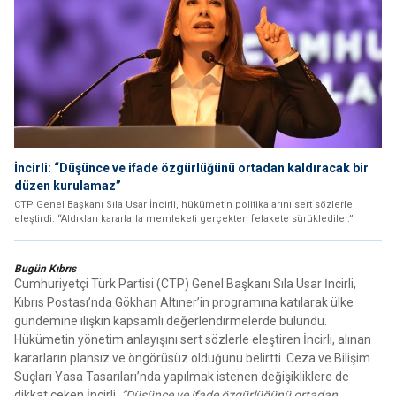
İncirli: “Düşünce ve ifade özgürlüğünü ortadan kaldıracak bir
düzen kurulamaz”
CTP Genel Başkanı Sıla Usar İncirli, hükümetin politikalarını sert sözlerle
eleştirdi: “Aldıkları kararlarla memleketi gerçekten felakete sürüklediler.”
Bugün Kıbrıs
Cumhuriyetçi Türk Partisi (CTP) Genel Başkanı Sıla Usar İncirli,
Kıbrıs Postası’nda Gökhan Altıner’in programına katılarak ülke
gündemine ilişkin kapsamlı değerlendirmelerde bulundu.
Hükümetin yönetim anlayışını sert sözlerle eleştiren İncirli, alınan
kararların plansız ve öngörüsüz olduğunu belirtti. Ceza ve Bilişim
Suçları Yasa Tasarıları’nda yapılmak istenen değişikliklere de
dikkat çeken İncirli,
“Düşünce ve ifade özgürlüğünü ortadan