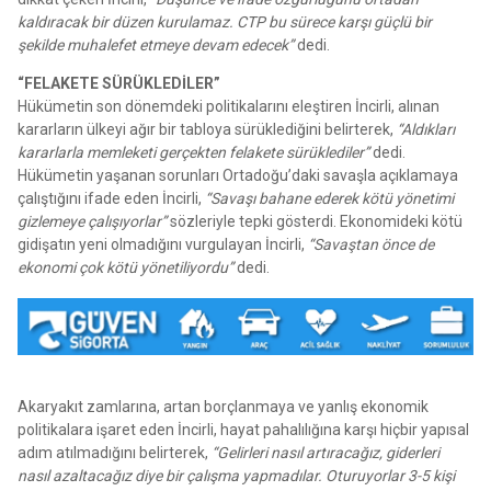
kaldıracak bir düzen kurulamaz. CTP bu sürece karşı güçlü bir
şekilde muhalefet etmeye devam edecek”
dedi.
“FELAKETE SÜRÜKLEDİLER”
Hükümetin son dönemdeki politikalarını eleştiren İncirli, alınan
kararların ülkeyi ağır bir tabloya sürüklediğini belirterek,
“Aldıkları
kararlarla memleketi gerçekten felakete sürüklediler”
dedi.
Hükümetin yaşanan sorunları Ortadoğu’daki savaşla açıklamaya
çalıştığını ifade eden İncirli,
“Savaşı bahane ederek kötü yönetimi
gizlemeye çalışıyorlar”
sözleriyle tepki gösterdi. Ekonomideki kötü
gidişatın yeni olmadığını vurgulayan İncirli,
“Savaştan önce de
ekonomi çok kötü yönetiliyordu”
dedi.
Akaryakıt zamlarına, artan borçlanmaya ve yanlış ekonomik
politikalara işaret eden İncirli, hayat pahalılığına karşı hiçbir yapısal
adım atılmadığını belirterek,
“Gelirleri nasıl artıracağız, giderleri
nasıl azaltacağız diye bir çalışma yapmadılar. Oturuyorlar 3-5 kişi