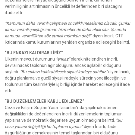
verimliliğinin artırılmasının öncelikli hedeflerinden biri olacağını
ifade etti.
“Kamunun daha verimli çalışması öncelikli meselemiz olacak. Çünkü
kamu verimli çalıştığı zaman hizmetler de daha etkili olur. Şu anda
kamuda verimlilikten söz etmek mümkün değil”
diyen İncirli, CTP
iktidarında kamu kurumlarının yeniden organize edileceğini belirtti.
“BU ENKAZI KALDIRABİLİRİZ”
Ülkenin mevcut durumunu
“enkaz”
olarak nitelendiren İncirli,
devralınacak tablonun ağır olduğunu ancak aşılabilir olduğunu
söyledi.
“Bu enkazı kaldırabilecek siyasi iradeye sahibiz”
diyen İncirli,
doğru planlama ve güçlü siyasi iradeyle sürecin yönetileceğini ve
toplumun tüm kesimleriyle iş birliği içinde hareket edileceğini ifade
etti.
“BU DÜZENLEMELER KABUL EDİLEMEZ”
Ceza ve Bilişim Suçları Yasa Tasarıları’nda yapılmak istenen
değişiklikleri de değerlendiren İncirli, düzenlemelerin toplumun
yapısına ve demokratik değerlere uygun olmadığını belirtti.
“Bu
ceza yasası değişikliği bu topluma uymaz”
diyen İncirli, ifade
özgürlüğünün demokrasinin temel taşlarından biri olduğunu