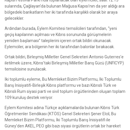
sularında, Çağlayan’da bulunan Mağusa Kapısı’nın da yer aldığı ara
bölgedeki barikatların her iki tarafında karşılıklı olarak bir araya
gelecekler.
Ardından burada, Eylem Komitesi temsilcileri tarafından, “yeni
geçiş kapılarının açılması ve Kıbrıs sorununda görüşmelerin
yeniden başlaması” taleplerini içeren ortak bildiri okunacak.
Eylemciler, ara bölgenin her iki tarafından balonlar bırakacak.
Ortak bildiri, Birleşmiş Milletler Genel Sekreteri Antonio Guterres’e
iletilmek üzere, Kıbrıs’taki Birleşmiş Milletler Barış Gücü (UNFICYP)
temsilcisine sunulacak.
İki toplumlu eyleme, Bu Memleket Bizim Platformu, İki Toplumlu
Barış İnisiyatifi-Birleşik Kıbrıs platformu ve bazı Kıbrıslı Türk ve
Kıbrıslı Rum siyasi parti ve sivil toplum örgütlerinden oluşan toplam
109 kuruluş destek veriyor.
Eylem Komitesi adına Türkçe açıklamalarda bulunan Kıbrıs Türk
Öğretmenler Sendikası (KTÖS) Genel Sekreteri Şener Elcil, Bu
Memleket Bizim Platformu, İki Toplumlu Barış İnisiyatifi ile
Güney’den AKEL, PEO gibi bazı siyasi örgütlerin ortak bir hareket