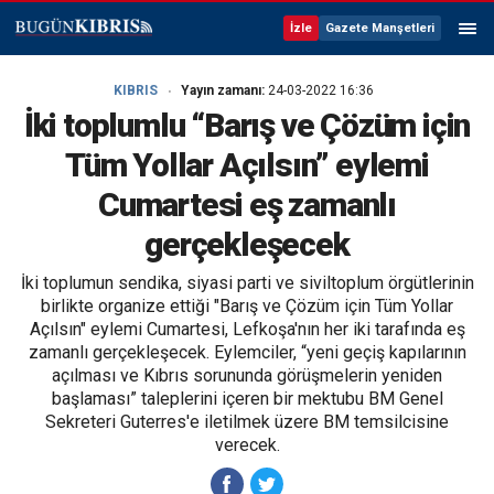
İzle
Gazete Manşetleri
KIBRIS
Yayın zamanı:
24-03-2022 16:36
İki toplumlu “Barış ve Çözüm için
Tüm Yollar Açılsın” eylemi
Cumartesi eş zamanlı
gerçekleşecek
İki toplumun sendika, siyasi parti ve siviltoplum örgütlerinin
birlikte organize ettiği "Barış ve Çözüm için Tüm Yollar
Açılsın" eylemi Cumartesi, Lefkoşa'nın her iki tarafında eş
zamanlı gerçekleşecek. Eylemciler, “yeni geçiş kapılarının
açılması ve Kıbrıs sorununda görüşmelerin yeniden
başlaması” taleplerini içeren bir mektubu BM Genel
Sekreteri Guterres'e iletilmek üzere BM temsilcisine
verecek.