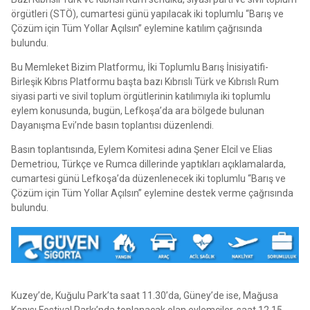
örgütleri (STÖ), cumartesi günü yapılacak iki toplumlu “Barış ve
Çözüm için Tüm Yollar Açılsın” eylemine katılım çağrısında
bulundu.
Bu Memleket Bizim Platformu, İki Toplumlu Barış İnisiyatifi-
Birleşik Kıbrıs Platformu başta bazı Kıbrıslı Türk ve Kıbrıslı Rum
siyasi parti ve sivil toplum örgütlerinin katılımıyla iki toplumlu
eylem konusunda, bugün, Lefkoşa’da ara bölgede bulunan
Dayanışma Evi’nde basın toplantısı düzenlendi.
Basın toplantısında, Eylem Komitesi adına Şener Elcil ve Elias
Demetriou, Türkçe ve Rumca dillerinde yaptıkları açıklamalarda,
cumartesi günü Lefkoşa’da düzenlenecek iki toplumlu “Barış ve
Çözüm için Tüm Yollar Açılsın” eylemine destek verme çağrısında
bulundu.
Kuzey’de, Kuğulu Park’ta saat 11.30’da, Güney’de ise, Mağusa
Kapısı Festival Parkı’nda toplanacak olan eylemciler, saat 12.15