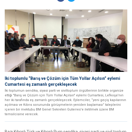
İki toplumlu “Barış ve Çözüm için Tüm Yollar Açılsın” eylemi
Cumartesi eş zamanlı gerçekleşecek
İki toplumun sendika, siyasi parti ve siviltoplum örgütlerinin birlikte organize
ettiği "Barış ve Çözüm için Tüm Yollar Açılsın" eylemi Cumartesi, Lefkoşa'nın
her iki tarafında eş zamanlı gerçekleşecek. Eylemciler, “yeni geçiş kapılarının
açılması ve Kıbrıs sorununda görüşmelerin yeniden başlaması” taleplerini
içeren bir mektubu BM Genel Sekreteri Guterres'e iletilmek üzere BM
temsilcisine verecek.
Bazı Kıbrıslı Türk ve Kıbrıslı Rum sendika, siyasi parti ve sivil toplum