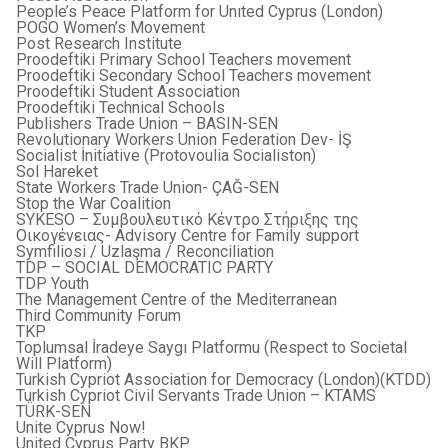
People’s Peace Platform for Unıted Cyprus (London)
POGO Women’s Movement
Post Research Institute
Proodeftiki Primary School Teachers movement
Proodeftiki Secondary School Teachers movement
Proodeftiki Student Association
Proodeftiki Technical Schools
Publishers Trade Union – BASIN-SEN
Revolutionary Workers Union Federation Dev- İŞ
Socialist İnitiative (Protovoulia Socialiston)
Sol Hareket
State Workers Trade Union- ÇAĞ-SEN
Stop the War Coalition
SYKESO – Συμβουλευτικό Κέντρο Στήριξης της
Οικογένειας- Advisory Centre for Family support
Symfiliosi / Uzlaşma / Reconciliation
TDP – SOCIAL DEMOCRATIC PARTY
TDP Youth
The Management Centre of the Mediterranean
Third Community Forum
TKP
Toplumsal İradeye Saygı Platformu (Respect to Societal
Will Platform)
Turkish Cypriot Association for Democracy (London)(KTDD)
Turkish Cypriot Civil Servants Trade Union – KTAMS
TÜRK-SEN
Unite Cyprus Now!
United Cyprus Party BKP