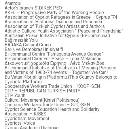
Anatropi
Actor’s branch-SIDIKEK PEO
AKEL – Progressive Party of the Working People
Association of Cypriot Refugees in Greece – Cyprus ‘74
Association of Historical Dialogue and Research
Association of Turkish Cypriot Artists and Authors
Athletic-Cultural Youth Association ” Peace and Friendship”
Australian Peace Initiative for Cyprus (Bi-Communal)
Bağımsızlık Yolu
BARAKA Cultural Group
Barış ve Demokrasi İnisiyatifi
Bi-communal Centre “Famagusta Avenue Garage”
Bi-communal Choir For Peace – Lena Melanidou
Δικοινοτική χορωδία Ειρήνης _Λένα Μελανιδου
Bi-communal Initiative of Relatives of Missing Persons
and Victims of 1963-74 events – Together We Can!
Bu Vatan Kıbrıslıların Platformu (This Country Belongs to
Cypriots Platform)
Cooperative Workers Trade Union – KOOP-SEN
CTP – REPUBLICAN TURKISH PARTY
CTP Youth
Cultural Movement(Kinisi Politismou)
Customs Workers Trade Union – GÜÇ-SEN
Cypriot Science Education Health and Solidarity
Association – KIBES
Cypriotism Movement
Cypriots’ Voice
Cyprus Academic Dialogue