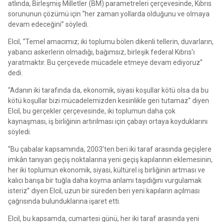
atlında, Birleşmiş Milletler (BM) parametreleri çerçevesinde, Kıbrıs
sorununun çözümü için “her zaman yollarda olduğunu ve olmaya
devam edeceğini” söyledi.
Elcil, “Temel amacımız; iki toplumu bölen dikenli tellerin, duvarların,
yabancı askerlerin olmadığı, bağımsız, birleşik federal Kıbrıs’ı
yaratmaktır. Bu çerçevede mücadele etmeye devam ediyoruz”
dedi.
“Adanın iki tarafında da, ekonomik, siyasi koşullar kötü olsa da bu
kötü koşullar bizi mücadelemizden kesinlikle geri tutamaz” diyen
Elcil, bu gerçekler çerçevesinde, iki toplumun daha çok
kaynaşması, iş birliğinin artırılması için çabayı ortaya koyduklarını
söyledi.
“Bu çabalar kapsamında, 2003’ten beri iki taraf arasında geçişlere
imkân tanıyan geçiş noktalarına yeni geçiş kapılarının eklemesinin,
her iki toplumun ekonomik, siyasi, kültürel iş birliğinin artması ve
kalıcı barışa bir tuğla daha koyma anlamı taşıdığını vurgulamak
isteriz” diyen Elcil, uzun bir süreden beri yeni kapıların açılması
çağrısında bulunduklarına işaret etti.
Elcil, bu kapsamda, cumartesi günü, her iki taraf arasında yeni