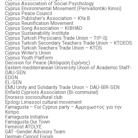
Cyprus Association of Social Psychology
Cyprus Environmental Movement (Perivallontiki Kinisi)
Cyprus Peace Council
Cyprus Publisher’s Association – KYa B
Cyprus Reunification Movement
Cyprus Song Association – KIBHAD
Cyprus Sustainability Institute
Cyprus Turkish Physicians Trade Union – TIP-İŞ
Cyprus Turkish Secondary Teachers Trade Union – KTOEÖS
Cyprus Turkish Teachers Trade Union – KTÖS
Cyprus Writer’s Union
Cyprus Youth Platform
Decision for Peace (Απόφαση Ειρήνης)
Eastern mediterranean University Union of Academic Staff-
DAU-SEN
EDON
EL-SEN
EMU Unity and Solidarity Trade Union – DAÜ-BİR-SEN
Enfield Cypriots Association (Bi-communal)
Enorasis sociocultural club
Epilogi Limassol cultural movement
Famagusta – For Cyprus party – Αμμοχωστος για την
Κύπρο
Famagusta Initiative
Famagusta Our Town
Feminist ATÖLYE
GAT -Gender Advisory Team
German-Cypriot Forum