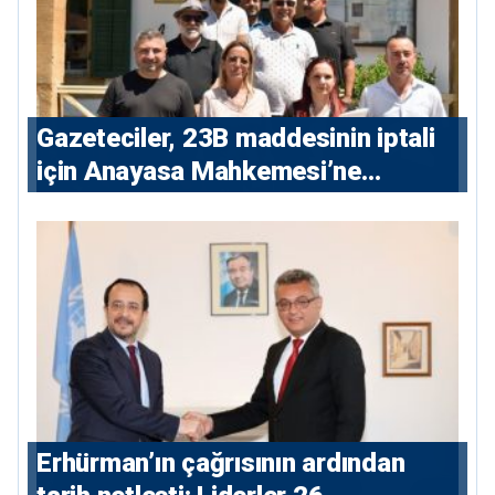
Gazeteciler, 23B maddesinin iptali
için Anayasa Mahkemesi’ne
başvuru yaptı
Erhürman’ın çağrısının ardından