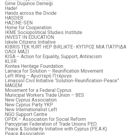
Girne Düşünce Derneği
Hade!
Hands across the Divide
HASDER
HAZINE-SEN
Home for Cooperation
IKME Sociopolitical Studies Institute
INVEST IN EDUCATION
İskele Citizens Initiative
KIBRIS TEK YURT HEP BiRLiKTE- ΚΥΠΡΟΣ ΜΙΑ ΠΑΤΡΙΔΑ
ΟΛOΙ ΜΑΖΙ
KISA – Action for Equality, Support, Antiracism
KLIIR
Kontea Heritage Foundation
Larnaca for Solution – Reunification Movement
Left Wing – Αριστερή Πτέρυγα
Limassol Civil İnitiative ‘Solution-Reunification-Peace”
MAGEM
Movement for a Federal Cyprus
Municipal Workers Trade Union – BES
New Cyprus Association
New Cyprus Party YKP
New Internationalist Left
NGO Support Centre
OPEK – Association for Social Reform
Pancyprian Federation of Trade Unions PEO
Peace & Solidarity Initiative with Cyprus (P.E.A.K)
Peace Association