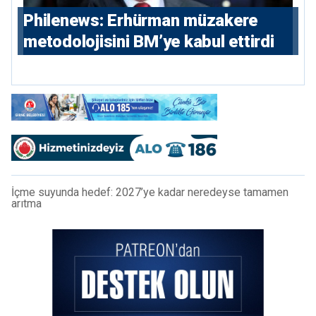
Philenews: Erhürman müzakere
metodolojisini BM’ye kabul ettirdi
İçme suyunda hedef: 2027’ye kadar neredeyse tamamen
arıtma