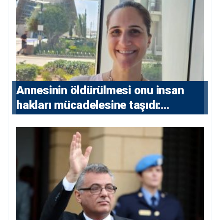
çıkarıldı”
Annesinin öldürülmesi onu insan
hakları mücadelesine taşıdı:
Milletvekili Diana Konstantinidis’in
hikayesi