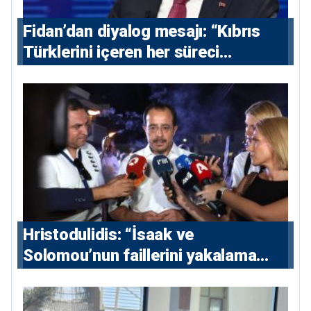
Fidan’dan diyalog mesajı: “Kıbrıs
Türklerini içeren her süreci
destekliyoruz”
Hristodulidis: “İsaak ve
Solomou’nun faillerini yakalama
çabaları yoğunlaştırılacak; 13 ulusal
ve 5 uluslararası tutuklama emri