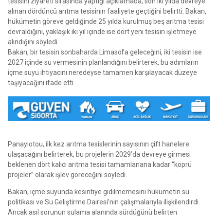
tesisini ziyareti sırasında yaptığı açıklamada, son iki yılda devreye
alınan dördüncü arıtma tesisinin faaliyete geçtiğini belirtti. Bakan,
hükümetin göreve geldiğinde 25 yılda kurulmuş beş arıtma tesisi
devraldığını, yaklaşık iki yıl içinde ise dört yeni tesisin işletmeye
alındığını söyledi.
Bakan, bir tesisin sonbaharda Limasol’a geleceğini, iki tesisin ise
2027 içinde su vermesinin planlandığını belirterek, bu adımların
içme suyu ihtiyacını neredeyse tamamen karşılayacak düzeye
taşıyacağını ifade etti.
Panayiotou, ilk kez arıtma tesislerinin sayısının çift hanelere
ulaşacağını belirterek, bu projelerin 2029’da devreye girmesi
beklenen dört kalıcı arıtma tesisi tamamlanana kadar “köprü
projeler” olarak işlev göreceğini söyledi.
Bakan, içme suyunda kesintiye gidilmemesini hükümetin su
politikası ve Su Geliştirme Dairesi’nin çalışmalarıyla ilişkilendirdi.
Ancak asıl sorunun sulama alanında sürdüğünü belirten