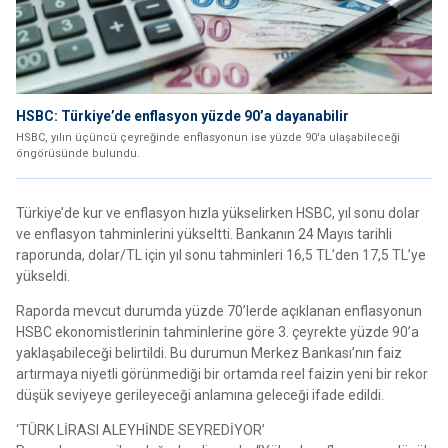
HSBC: Türkiye’de enflasyon yüzde 90’a dayanabilir
HSBC, yılın üçüncü çeyreğinde enflasyonun ise yüzde 90'a ulaşabileceği
öngörüsünde bulundu.
Türkiye’de kur ve enflasyon hızla yükselirken HSBC, yıl sonu dolar
ve enflasyon tahminlerini yükseltti. Bankanın 24 Mayıs tarihli
raporunda, dolar/TL için yıl sonu tahminleri 16,5 TL’den 17,5 TL’ye
yükseldi.
Raporda mevcut durumda yüzde 70’lerde açıklanan enflasyonun
HSBC ekonomistlerinin tahminlerine göre 3. çeyrekte yüzde 90’a
yaklaşabileceği belirtildi. Bu durumun Merkez Bankası’nın faiz
artırmaya niyetli görünmediği bir ortamda reel faizin yeni bir rekor
düşük seviyeye gerileyeceği anlamına geleceği ifade edildi.
‘TÜRK LİRASI ALEYHİNDE SEYREDİYOR’