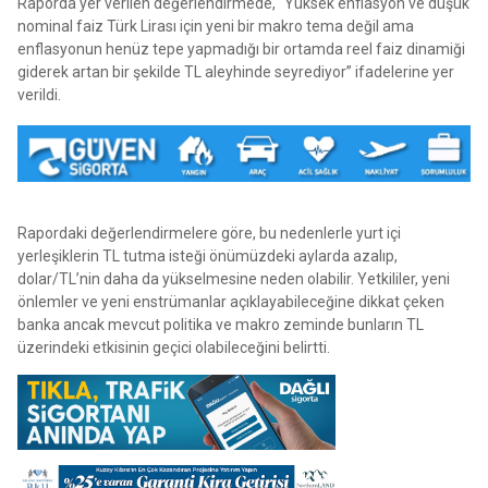
Raporda yer verilen değerlendirmede, “Yüksek enflasyon ve düşük
nominal faiz Türk Lirası için yeni bir makro tema değil ama
enflasyonun henüz tepe yapmadığı bir ortamda reel faiz dinamiği
giderek artan bir şekilde TL aleyhinde seyrediyor” ifadelerine yer
verildi.
Rapordaki değerlendirmelere göre, bu nedenlerle yurt içi
yerleşiklerin TL tutma isteği önümüzdeki aylarda azalıp,
dolar/TL’nin daha da yükselmesine neden olabilir. Yetkililer, yeni
önlemler ve yeni enstrümanlar açıklayabileceğine dikkat çeken
banka ancak mevcut politika ve makro zeminde bunların TL
üzerindeki etkisinin geçici olabileceğini belirtti.