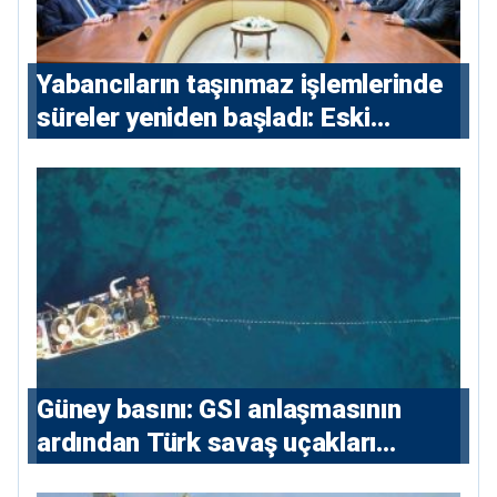
Yabancıların taşınmaz işlemlerinde
süreler yeniden başladı: Eski
sözleşmelere 6, teslim edilen
konutlara 36 ay
Güney basını: ⁠GSI anlaşmasının
ardından Türk savaş uçakları
yeniden Ege’de