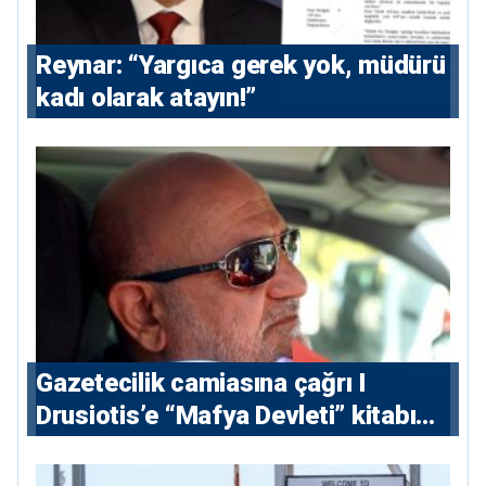
Reynar: “Yargıca gerek yok, müdürü
kadı olarak atayın!”
Gazetecilik camiasına çağrı I
⁠Drusiotis’e “Mafya Devleti” kitabı
nedeniyle ikinci ceza soruşturması