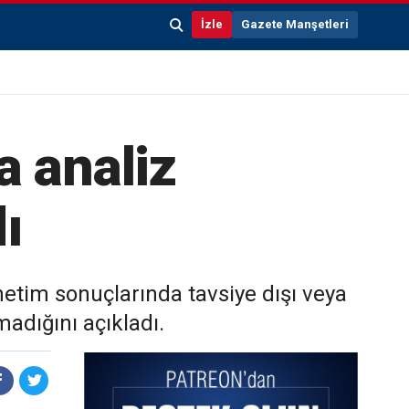
İzle
Gazete Manşetleri
da analiz
ı
enetim sonuçlarında tavsiye dışı veya
madığını açıkladı.