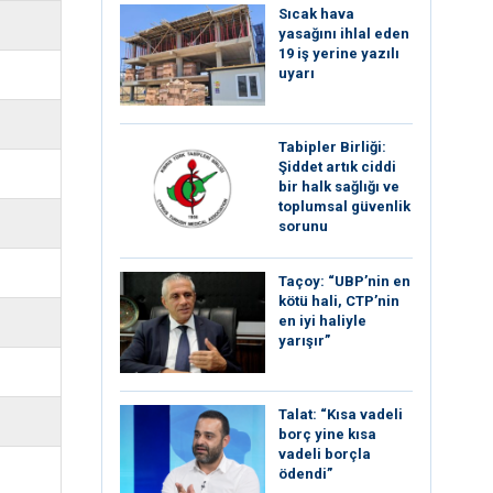
Sıcak hava
yasağını ihlal eden
19 iş yerine yazılı
uyarı
Tabipler Birliği:
Şiddet artık ciddi
bir halk sağlığı ve
toplumsal güvenlik
sorunu
Taçoy: “UBP’nin en
kötü hali, CTP’nin
en iyi haliyle
yarışır”
Talat: “Kısa vadeli
borç yine kısa
vadeli borçla
ödendi”