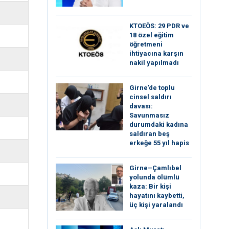
KTOEÖS: 29 PDR ve
18 özel eğitim
öğretmeni
ihtiyacına karşın
nakil yapılmadı
Girne’de toplu
cinsel saldırı
davası:
Savunmasız
durumdaki kadına
saldıran beş
erkeğe 55 yıl hapis
Girne–Çamlıbel
yolunda ölümlü
kaza: Bir kişi
hayatını kaybetti,
üç kişi yaralandı