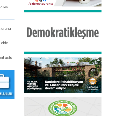
edilen
a ürünü
e elde
mit üstü