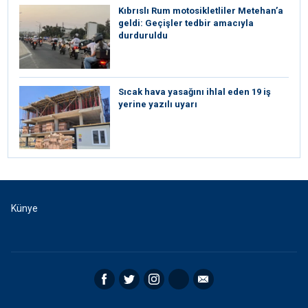
Kıbrıslı Rum motosikletliler Metehan’a
geldi: Geçişler tedbir amacıyla
durduruldu
Sıcak hava yasağını ihlal eden 19 iş
yerine yazılı uyarı
Künye
Facebook
Twitter
Instagram
RSS
Email