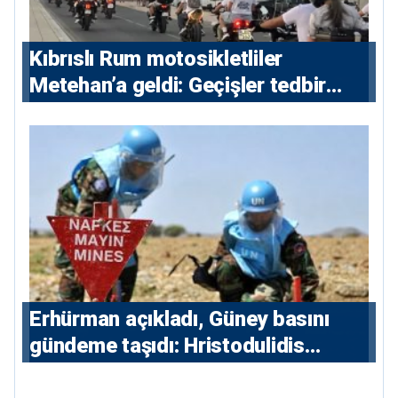
Kıbrıslı Rum motosikletliler
Metehan’a geldi: Geçişler tedbir
amacıyla durduruldu
Erhürman açıkladı, Güney basını
gündeme taşıdı: Hristodulidis
Guterres’in mayın temizleme