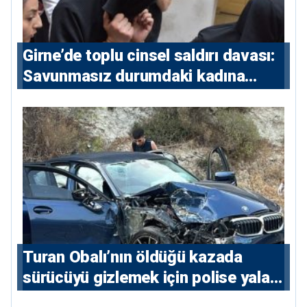
Girne’de toplu cinsel saldırı davası:
Savunmasız durumdaki kadına
saldıran beş erkeğe 55 yıl hapis
Turan Obalı’nın öldüğü kazada
sürücüyü gizlemek için polise yalan
söylediler: 4 tutuklu