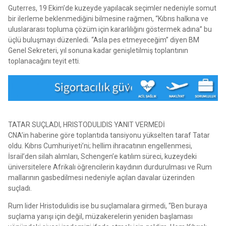
Guterres, 19 Ekim’de kuzeyde yapılacak seçimler nedeniyle somut
bir ilerleme beklenmediğini bilmesine rağmen, “Kıbrıs halkına ve
uluslararası topluma çözüm için kararlılığını göstermek adına” bu
üçlü buluşmayı düzenledi. “Asla pes etmeyeceğim” diyen BM
Genel Sekreteri, yıl sonuna kadar genişletilmiş toplantının
toplanacağını teyit etti.
TATAR SUÇLADI, HRISTODULIDIS YANIT VERMEDİ
CNA’in haberine göre toplantıda tansiyonu yükselten taraf Tatar
oldu. Kıbrıs Cumhuriyeti’ni; hellim ihracatının engellenmesi,
İsrail’den silah alımları, Schengen’e katılım süreci, kuzeydeki
üniversitelere Afrikalı öğrencilerin kaydının durdurulması ve Rum
mallarının gasbedilmesi nedeniyle açılan davalar üzerinden
suçladı.
Rum lider Hristodulidis ise bu suçlamalara girmedi, “Ben buraya
suçlama yarışı için değil, müzakerelerin yeniden başlaması