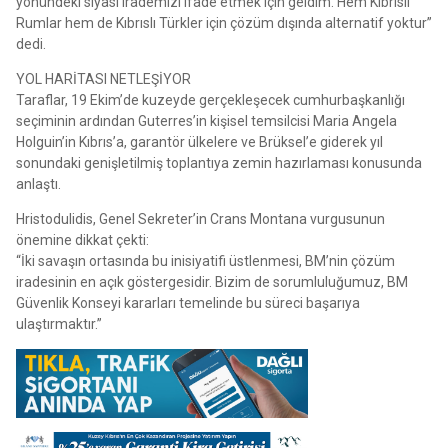
yönündeki siyasi irademizi ifade etmek için geldim. Hem Kıbrıslı
Rumlar hem de Kıbrıslı Türkler için çözüm dışında alternatif yoktur”
dedi.
YOL HARİTASI NETLEŞİYOR
Taraflar, 19 Ekim’de kuzeyde gerçekleşecek cumhurbaşkanlığı
seçiminin ardından Guterres’in kişisel temsilcisi Maria Angela
Holguin’in Kıbrıs’a, garantör ülkelere ve Brüksel’e giderek yıl
sonundaki genişletilmiş toplantıya zemin hazırlaması konusunda
anlaştı.
Hristodulidis, Genel Sekreter’in Crans Montana vurgusunun
önemine dikkat çekti:
“İki savaşın ortasında bu inisiyatifi üstlenmesi, BM’nin çözüm
iradesinin en açık göstergesidir. Bizim de sorumluluğumuz, BM
Güvenlik Konseyi kararları temelinde bu süreci başarıya
ulaştırmaktır.”