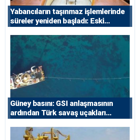
Yabancıların taşınmaz işlemlerinde
süreler yeniden başladı: Eski
sözleşmelere 6, teslim edilen
konutlara 36 ay
Güney basını: ⁠GSI anlaşmasının
ardından Türk savaş uçakları
yeniden Ege’de