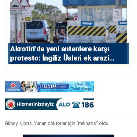
⁠Akrotiri’de yeni antenlere karşı
protesto: İngiliz Üsleri ek arazi
istiyor
Güney Kıbrıs, Yunan doktorlar için “mıknatıs” oldu