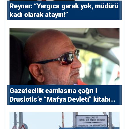
Reynar: “Yargıca gerek yok, müdürü
kadı olarak atayın!”
Gazetecilik camiasına çağrı I
⁠Drusiotis’e “Mafya Devleti” kitabı
nedeniyle ikinci ceza soruşturması