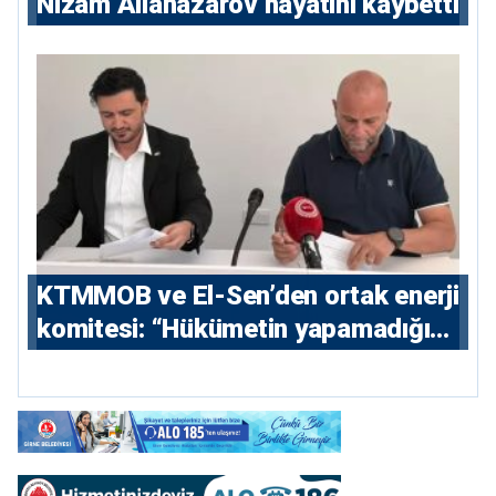
Nizam Allanazarov hayatını kaybetti
KTMMOB ve El-Sen’den ortak enerji
komitesi: “Hükümetin yapamadığını
yapacak”