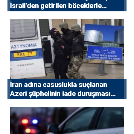
İsrail’den getirilen böceklerle
korunacak
İran adına casuslukla suçlanan
Azeri şüphelinin iade duruşması
ertelendi