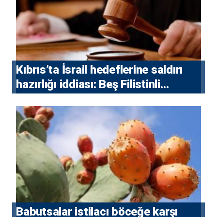
Kıbrıs’ta İsrail hedeflerine saldırı
hazırlığı iddiası: Beş Filistinli
yargılanacak
Babutsalar istilacı böceğe karşı