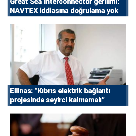
Great Sea Interconnector gerilimi:
NAVTEX iddiasına doğrulama yok
Ellinas: “Kıbrıs elektrik bağlantı
projesinde seyirci kalmamalı”