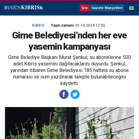
İzle
Gazete Manşetleri
KIBRIS
Yayın zamanı:
01-10-2024 12:55
Girne Belediyesi’nden her eve
yasemin kampanyası
Girne Belediye Başkanı Murat Şenkul, su abonelerine 500
adet Kıbrıs yasemini dağıtacaklarını duyurdu. Şenkul,
yarından itibaren Girne Belediyesi 185 hattına su abone
numarası ve isim yazdırarak talepte bulunabileceğini
kaydetti.