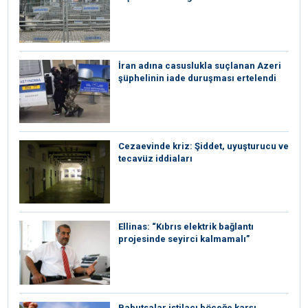
İran adına casuslukla suçlanan Azeri
şüphelinin iade duruşması ertelendi
Cezaevinde kriz: Şiddet, uyuşturucu ve
tecavüz iddiaları
Ellinas: “Kıbrıs elektrik bağlantı
projesinde seyirci kalmamalı”
Babutsalar istilacı böceğe karşı