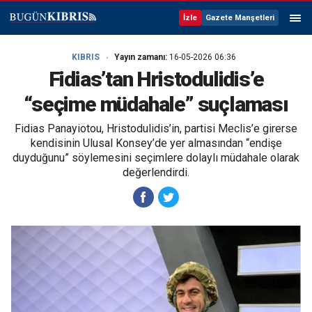
İzle
Gazete Manşetleri
KIBRIS
Yayın zamanı:
16-05-2026 06:36
Fidias’tan Hristodulidis’e
“seçime müdahale” suçlaması
Fidias Panayiotou, Hristodulidis’in, partisi Meclis’e girerse
kendisinin Ulusal Konsey’de yer almasından “endişe
duyduğunu” söylemesini seçimlere dolaylı müdahale olarak
değerlendirdi.