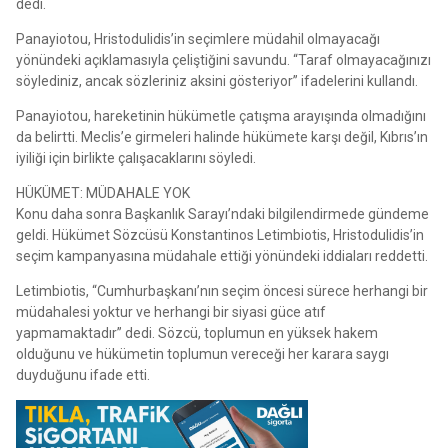
dedi.
Panayiotou, Hristodulidis’in seçimlere müdahil olmayacağı
yönündeki açıklamasıyla çeliştiğini savundu. “Taraf olmayacağınızı
söylediniz, ancak sözleriniz aksini gösteriyor” ifadelerini kullandı.
Panayiotou, hareketinin hükümetle çatışma arayışında olmadığını
da belirtti. Meclis’e girmeleri halinde hükümete karşı değil, Kıbrıs’ın
iyiliği için birlikte çalışacaklarını söyledi.
HÜKÜMET: MÜDAHALE YOK
Konu daha sonra Başkanlık Sarayı’ndaki bilgilendirmede gündeme
geldi. Hükümet Sözcüsü Konstantinos Letimbiotis, Hristodulidis’in
seçim kampanyasına müdahale ettiği yönündeki iddiaları reddetti.
Letimbiotis, “Cumhurbaşkanı’nın seçim öncesi sürece herhangi bir
müdahalesi yoktur ve herhangi bir siyasi güce atıf
yapmamaktadır” dedi. Sözcü, toplumun en yüksek hakem
olduğunu ve hükümetin toplumun vereceği her karara saygı
duyduğunu ifade etti.