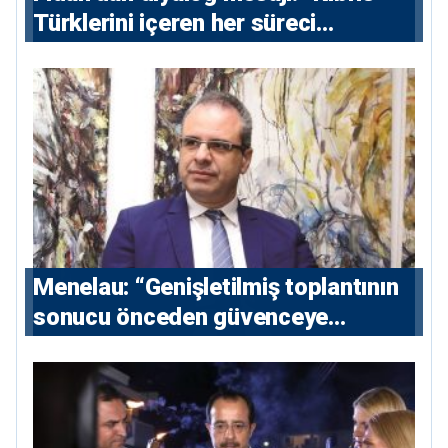
Türklerini içeren her süreci
destekliyoruz”
Menelau: “Genişletilmiş toplantının
sonucu önceden güvenceye
alınmalı”