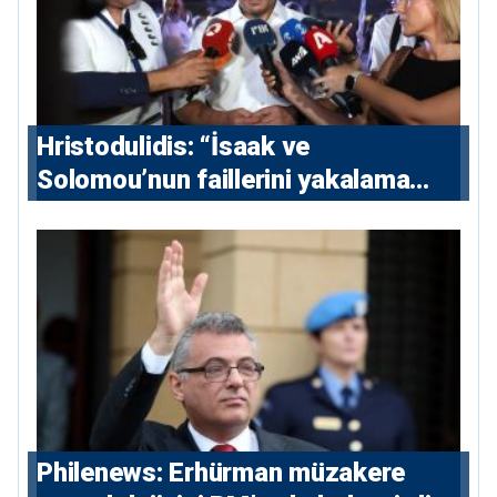
Hristodulidis: “İsaak ve
Solomou’nun faillerini yakalama
çabaları yoğunlaştırılacak; 13 ulusal
ve 5 uluslararası tutuklama emri
çıkarıldı”
Philenews: Erhürman müzakere