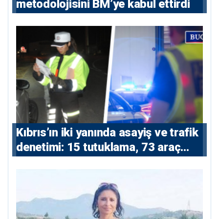
metodolojisini BM’ye kabul ettirdi
Kıbrıs’ın iki yanında asayiş ve trafik
denetimi: 15 tutuklama, 73 araç
trafikten men