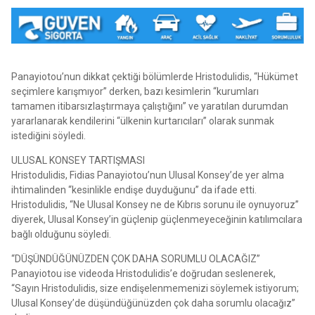
Panayiotou’nun dikkat çektiği bölümlerde Hristodulidis, “Hükümet
seçimlere karışmıyor” derken, bazı kesimlerin “kurumları
tamamen itibarsızlaştırmaya çalıştığını” ve yaratılan durumdan
yararlanarak kendilerini “ülkenin kurtarıcıları” olarak sunmak
istediğini söyledi.
ULUSAL KONSEY TARTIŞMASI
Hristodulidis, Fidias Panayiotou’nun Ulusal Konsey’de yer alma
ihtimalinden “kesinlikle endişe duyduğunu” da ifade etti.
Hristodulidis, “Ne Ulusal Konsey ne de Kıbrıs sorunu ile oynuyoruz”
diyerek, Ulusal Konsey’in güçlenip güçlenmeyeceğinin katılımcılara
bağlı olduğunu söyledi.
“DÜŞÜNDÜĞÜNÜZDEN ÇOK DAHA SORUMLU OLACAĞIZ”
Panayiotou ise videoda Hristodulidis’e doğrudan seslenerek,
“Sayın Hristodulidis, size endişelenmemenizi söylemek istiyorum;
Ulusal Konsey’de düşündüğünüzden çok daha sorumlu olacağız”