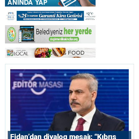
Fidan’dan diyalog mesajı: “Kıbrıs