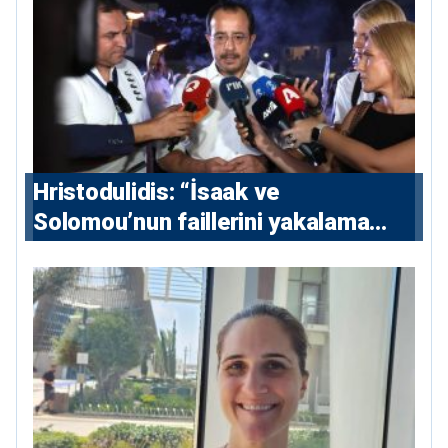
Hristodulidis: “İsaak ve
Solomou’nun faillerini yakalama
çabaları yoğunlaştırılacak; 13 ulusal
ve 5 uluslararası tutuklama emri
çıkarıldı”