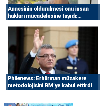
Annesinin öldürülmesi onu insan
hakları mücadelesine taşıdı:
Milletvekili Diana Konstantinidis’in
hikayesi
Philenews: Erhürman müzakere
metodolojisini BM’ye kabul ettirdi