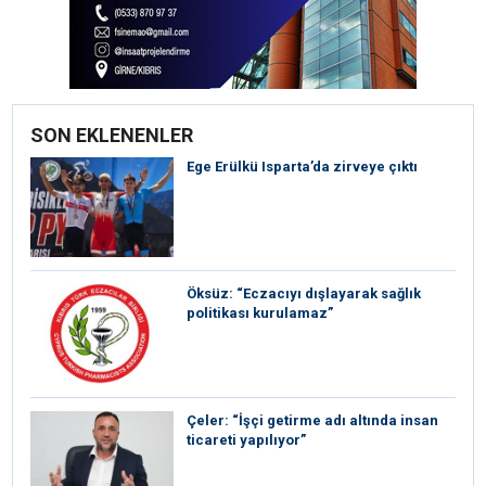
SON EKLENENLER
Ege Erülkü Isparta’da zirveye çıktı
Öksüz: “Eczacıyı dışlayarak sağlık
politikası kurulamaz”
Çeler: “İşçi getirme adı altında insan
ticareti yapılıyor”