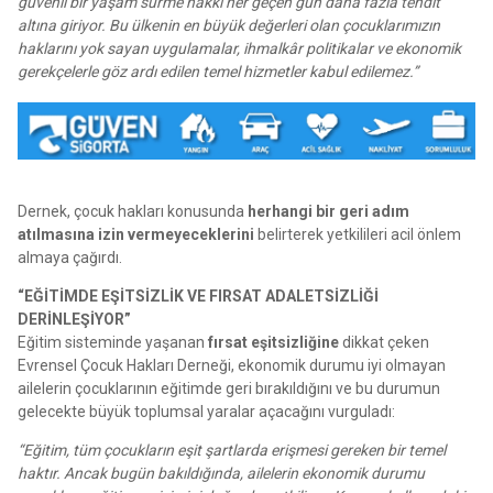
güvenli bir yaşam sürme hakkı her geçen gün daha fazla tehdit
altına giriyor. Bu ülkenin en büyük değerleri olan çocuklarımızın
haklarını yok sayan uygulamalar, ihmalkâr politikalar ve ekonomik
gerekçelerle göz ardı edilen temel hizmetler kabul edilemez.”
Dernek, çocuk hakları konusunda
herhangi bir geri adım
atılmasına izin vermeyeceklerini
belirterek yetkilileri acil önlem
almaya çağırdı.
“EĞİTİMDE EŞİTSİZLİK VE FIRSAT ADALETSİZLİĞİ
DERİNLEŞİYOR”
Eğitim sisteminde yaşanan
fırsat eşitsizliğine
dikkat çeken
Evrensel Çocuk Hakları Derneği, ekonomik durumu iyi olmayan
ailelerin çocuklarının eğitimde geri bırakıldığını ve bu durumun
gelecekte büyük toplumsal yaralar açacağını vurguladı:
“Eğitim, tüm çocukların eşit şartlarda erişmesi gereken bir temel
haktır. Ancak bugün bakıldığında, ailelerin ekonomik durumu