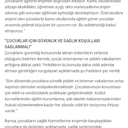
çocukların eğitime erişimini doğrudan etkiliyor. Kamu okullarındaki
altyapı eksiklikleri, öğretmen açığı, ders materyallerine erişim
sıkıntısı gibi sorunlar eğitimde eşitsizliği derinleştiriyor. Özel okullara
erişimi olan çocuklarla kamu okullarında eğitim gören çocuklar
arasında giderek büyüyen bir uçurum var. Bu adaletsizliği kabul
etmiyoruz.”
“ÇOCUKLAR İÇİN GÜVENLİK VE SAĞLIK KOŞULLARI
SAĞLANMALI”
Çocukların güvenliği konusunda alınan önlemlerin yetersiz
olduğunu belirten dernek, çocuk istismarının ve şiddet vakalarının
arttığına dikkat çekti. Yetkililerin bu konuda daha ciddi adımlar
atması gerektiğini vurgulayan açıklamada şu ifadelere yer verildi:
“Son dönemde çocuklara yönelik şiddet ve istismar vakalarının artışı
hepimizi derinden endişelendirmektedir. Çocuklarımızın korunması
için etkili ve sürdürülebilir politikalar geliştirilmelidir. Kolluk
kuvvetlerinden eğitim kurumlarına, aile destek mekanizmalarından
hukuki düzenlemelere kadar her alanda ciddi bir revizyona ihtiyaç
vardır.”
Ayrıca, çocukların sağlık hizmetlerine erişimde karşılaştıkları
sorunlara da değinilen açıklamada, sağlık sistemindeki