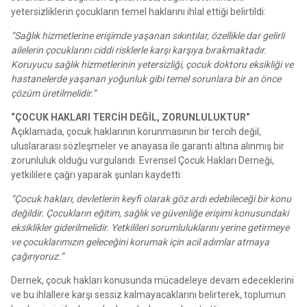
yetersizliklerin çocukların temel haklarını ihlal ettiği belirtildi:
“Sağlık hizmetlerine erişimde yaşanan sıkıntılar, özellikle dar gelirli
ailelerin çocuklarını ciddi risklerle karşı karşıya bırakmaktadır.
Koruyucu sağlık hizmetlerinin yetersizliği, çocuk doktoru eksikliği ve
hastanelerde yaşanan yoğunluk gibi temel sorunlara bir an önce
çözüm üretilmelidir.”
“ÇOCUK HAKLARI TERCİH DEĞİL, ZORUNLULUKTUR”
Açıklamada, çocuk haklarının korunmasının bir tercih değil,
uluslararası sözleşmeler ve anayasa ile garanti altına alınmış bir
zorunluluk olduğu vurgulandı. Evrensel Çocuk Hakları Derneği,
yetkililere çağrı yaparak şunları kaydetti:
“Çocuk hakları, devletlerin keyfi olarak göz ardı edebileceği bir konu
değildir. Çocukların eğitim, sağlık ve güvenliğe erişimi konusundaki
eksiklikler giderilmelidir. Yetkilileri sorumluluklarını yerine getirmeye
ve çocuklarımızın geleceğini korumak için acil adımlar atmaya
çağırıyoruz.”
Dernek, çocuk hakları konusunda mücadeleye devam edeceklerini
ve bu ihlallere karşı sessiz kalmayacaklarını belirterek, toplumun