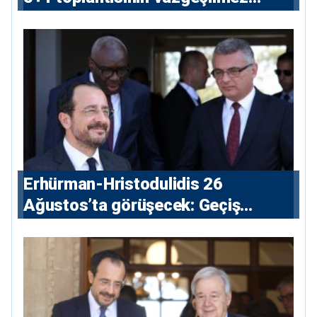
koşulu”
Erhürman-Hristodulidis 26
Ağustos’ta görüşecek: Geçiş
noktaları masada