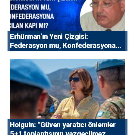
Erhürman’ın Yeni Çizgisi:
Federasyon mu, Konfederasyona
Açılan Kapı mı?
⁠Holguin: “Güven yaratıcı önlemler
5+1 toplantısının vazgeçilmez