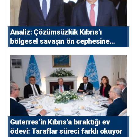
Analiz: Çözümsüzlük Kıbrıs’ı
bölgesel savaşın ön cephesine
taşıyor
Guterres’in Kıbrıs’a bıraktığı ev
ödevi: Taraflar süreci farklı okuyor