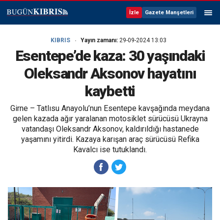
İzle
Gazete Manşetleri
KIBRIS
Yayın zamanı:
29-09-2024 13:03
Esentepe’de kaza: 30 yaşındaki
Oleksandr Aksonov hayatını
kaybetti
Girne – Tatlısu Anayolu’nun Esentepe kavşağında meydana
gelen kazada ağır yaralanan motosiklet sürücüsü Ukrayna
vatandaşı Oleksandr Aksonov, kaldırıldığı hastanede
yaşamını yitirdi. Kazaya karışan araç sürücüsü Refika
Kavalcı ise tutuklandı.