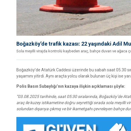
Boğazköy’de trafik kazası: 22 yaşındaki Adil Mu
Sola meyilli virajda kontrolü kaybeden araç, bahçe duvarı ve ağaca ça
Boğazköy’de Atatürk Caddesi üzerinde bu sabah saat 05.30 sır
yaşamını yitirdi. Aynı araçta yolcu olarak bulunan üç kişi ise yar
Polis Basın Subaylığı’nın kazaya ilişkin açıklaması şöyle:
“03.08.2025 tarihinde, saat 05:30 sıralarında, Boğazköy’de Ata
araç ile kuzey istikametine doğru seyrettiği sırada sola meyilli v
solundan dışarıya çıkmış ve bir ikametgahı çevreleyen bahçe duva