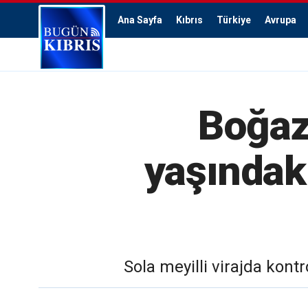
Ana Sayfa
Kıbrıs
Türkiye
Avrupa
Boğazk
yaşındaki
Sola meyilli virajda kont