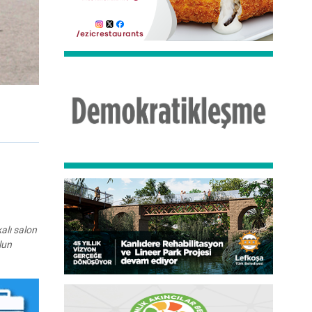
alı salon
lun