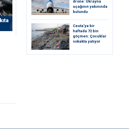
drone: Ukrayna
uçağının yakınında
bulundu
kıta
Ceuta’ya bir
haftada 72 bin
göçmen: Çocuklar
sokakta yatıyor