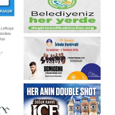
 Lefkoşa
irlikte
isi
.”