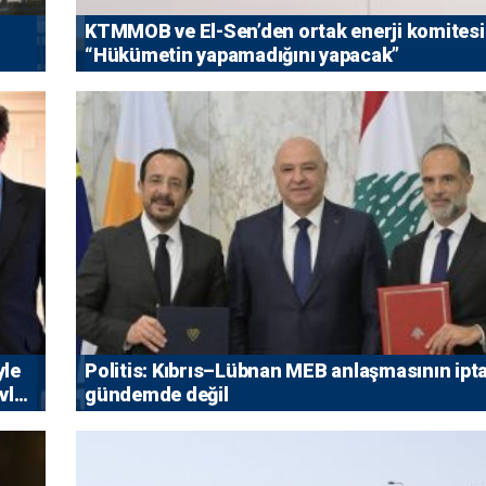
KTMMOB ve El-Sen’den ortak enerji komitesi
“Hükümetin yapamadığını yapacak”
yle
Politis: Kıbrıs–Lübnan MEB anlaşmasının ipta
vlet
gündemde değil