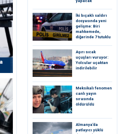
yapacak”
İki bıçaklı saldırı
dosyasında yeni
gelişme: Biri
mahkemede,
diğerinde 7 tutuklu
Aşırı sıcak
uçuşları vuruyor:
’a
Yolcular uçaktan
indirilebilir
Meksikalı fenomen
canlı yayın
sırasında
öldürüldü
Almanya’da
patlayıcı yüklü