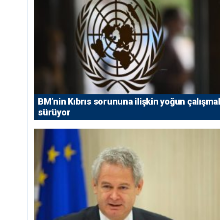
BM’nin Kıbrıs sorununa ilişkin yoğun çalışmal
sürüyor