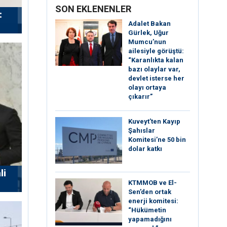
SON EKLENENLER
:
Adalet Bakan
Gürlek, Uğur
Mumcu’nun
ailesiyle görüştü:
“Karanlıkta kalan
bazı olaylar var,
devlet isterse her
olayı ortaya
çıkarır”
Kuveyt’ten Kayıp
Şahıslar
Komitesi’ne 50 bin
dolar katkı
li
KTMMOB ve El-
Sen’den ortak
enerji komitesi:
“Hükümetin
yapamadığını