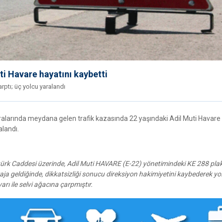
ti Havare hayatını kaybetti
rptı; üç yolcu yaralandı
alarında meydana gelen trafik kazasında 22 yaşındaki Adil Muti Havare
alandı.
türk Caddesi üzerinde, Adil Muti HAVARE (E-22) yönetimindeki KE 288 plak
iraja geldiğinde, dikkatsizliği sonucu direksiyon hakimiyetini kaybederek yo
rı ile selvi ağacına çarpmıştır.