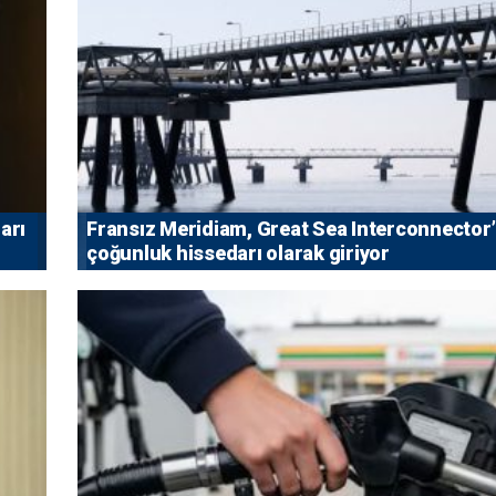
arı
Fransız Meridiam, Great Sea Interconnector
çoğunluk hissedarı olarak giriyor