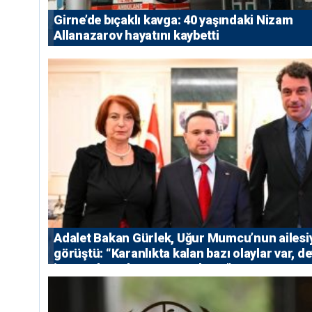
Girne’de bıçaklı kavga: 40 yaşındaki Nizam
Allanazarov hayatını kaybetti
Adalet Bakan Gürlek, Uğur Mumcu’nun ailesi
görüştü: “Karanlıkta kalan bazı olaylar var, de
isterse her olayı ortaya çıkarır”