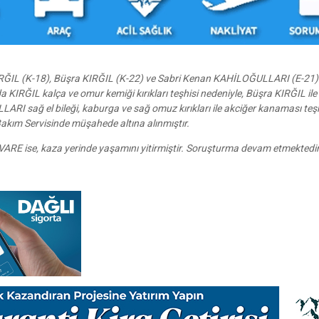
IRĞIL (K-18), Büşra KIRĞIL (K-22) ve Sabri Kenan KAHİLOĞULLARI (E-21)
a KIRĞIL kalça ve omur kemiği kırıkları teşhisi nedeniyle, Büşra KIRĞIL ile b
ARI sağ el bileği, kaburga ve sağ omuz kırıkları ile akciğer kanaması teşh
akım Servisinde müşahede altına alınmıştır.
ARE ise, kaza yerinde yaşamını yitirmiştir. Soruşturma devam etmektedir