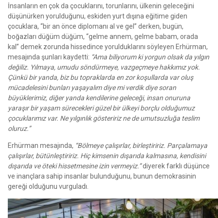
İnsanların en çok da çocuklarını, torunlarını, ülkenin geleceğini
düşünürken yorulduğunu, eskiden yurt dışına eğitime giden
çocuklara, “bir an önce diplomanı al ve gel” derken, bugün,
boğazları düğüm düğüm, “gelme annem, gelme babam, orada
kal” demek zorunda hissedince yorulduklarını söyleyen Erhürman,
mesajında şunları kaydetti:
“Ama biliyorum ki yorgun olsak da yılgın
değiliz. Yılmaya, umudu söndürmeye, vazgeçmeye hakkımız yok.
Çünkü bir yanda, biz bu topraklarda en zor koşullarda var oluş
mücadelesini bunları yaşayalım diye mi verdik diye soran
büyüklerimiz, diğer yanda kendilerine geleceği, insan onuruna
yaraşır bir yaşam sürecekleri güzel bir ülkeyi borçlu olduğumuz
çocuklarımız var. Ne yılgınlık gösteririz ne de umutsuzluğa teslim
oluruz.”
Erhürman mesajında,
“Bölmeye çalışırlar, birleştiririz. Parçalamaya
çalışırlar, bütünleştiririz. Hiç kimsenin dışarıda kalmasına, kendisini
dışarıda ve öteki hissetmesine izin vermeyiz.”
diyerek farklı düşünce
ve inançlara sahip insanlar bulunduğunu, bunun demokrasinin
gereği olduğunu vurguladı.