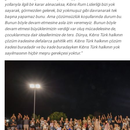
yollarıyla ilgili bir karar alınacaksa, Kıbrıs Rum Liderliği bizi yok
sayarak, görmezden gelerek, biz yokmuşuz gibi davranarak tek
başına yapamaz bunu. Ama çözümsüzlük koşullarında durum bu.
Bunun böyle devam etmesine asla izin veremeyiz. Bunun böyle
devam etmesi büyüklerimizin verdiği var oluş mücadelesine de,
çocuklarımıza dair ideallerimize de ters. Dünya, Kıbrıs Türk halkının
çözüm iradesine defalarca şahitlik etti. Kıbrıs Türk halkının çözüm
iradesi buradadır ve bu irade buradayken Kıbrıs Türk halkının yok
sayılmasının hiçbir meşru gerekçesi yoktur.”