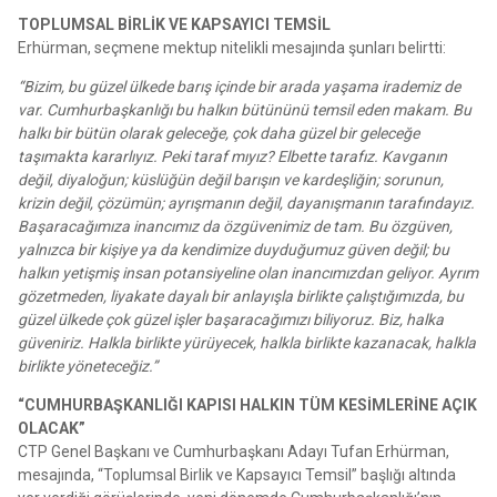
TOPLUMSAL BİRLİK VE KAPSAYICI TEMSİL
Erhürman, seçmene mektup nitelikli mesajında şunları belirtti:
“Bizim, bu güzel ülkede barış içinde bir arada yaşama irademiz de
var. Cumhurbaşkanlığı bu halkın bütününü temsil eden makam. Bu
halkı bir bütün olarak geleceğe, çok daha güzel bir geleceğe
taşımakta kararlıyız. Peki taraf mıyız? Elbette tarafız. Kavganın
değil, diyaloğun; küslüğün değil barışın ve kardeşliğin; sorunun,
krizin değil, çözümün; ayrışmanın değil, dayanışmanın tarafındayız.
Başaracağımıza inancımız da özgüvenimiz de tam. Bu özgüven,
yalnızca bir kişiye ya da kendimize duyduğumuz güven değil; bu
halkın yetişmiş insan potansiyeline olan inancımızdan geliyor. Ayrım
gözetmeden, liyakate dayalı bir anlayışla birlikte çalıştığımızda, bu
güzel ülkede çok güzel işler başaracağımızı biliyoruz. Biz, halka
güveniriz. Halkla birlikte yürüyecek, halkla birlikte kazanacak, halkla
birlikte yöneteceğiz.”
“CUMHURBAŞKANLIĞI KAPISI HALKIN TÜM KESİMLERİNE AÇIK
OLACAK”
CTP Genel Başkanı ve Cumhurbaşkanı Adayı Tufan Erhürman,
mesajında, “Toplumsal Birlik ve Kapsayıcı Temsil” başlığı altında