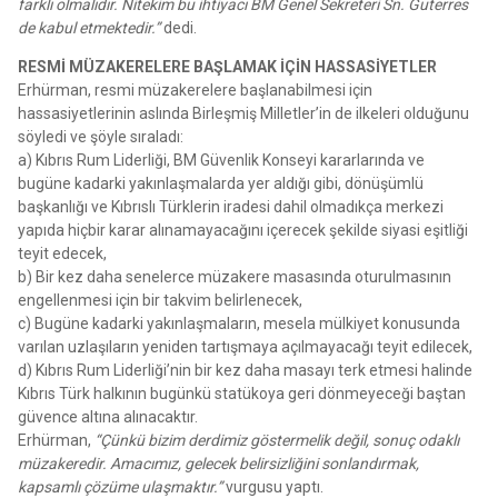
farklı olmalıdır. Nitekim bu ihtiyacı BM Genel Sekreteri Sn. Guterres
de kabul etmektedir.”
dedi.
RESMİ MÜZAKERELERE BAŞLAMAK İÇİN HASSASİYETLER
Erhürman, resmi müzakerelere başlanabilmesi için
hassasiyetlerinin aslında Birleşmiş Milletler’in de ilkeleri olduğunu
söyledi ve şöyle sıraladı:
a) Kıbrıs Rum Liderliği, BM Güvenlik Konseyi kararlarında ve
bugüne kadarki yakınlaşmalarda yer aldığı gibi, dönüşümlü
başkanlığı ve Kıbrıslı Türklerin iradesi dahil olmadıkça merkezi
yapıda hiçbir karar alınamayacağını içerecek şekilde siyasi eşitliği
teyit edecek,
b) Bir kez daha senelerce müzakere masasında oturulmasının
engellenmesi için bir takvim belirlenecek,
c) Bugüne kadarki yakınlaşmaların, mesela mülkiyet konusunda
varılan uzlaşıların yeniden tartışmaya açılmayacağı teyit edilecek,
d) Kıbrıs Rum Liderliği’nin bir kez daha masayı terk etmesi halinde
Kıbrıs Türk halkının bugünkü statükoya geri dönmeyeceği baştan
güvence altına alınacaktır.
Erhürman,
“Çünkü bizim derdimiz göstermelik değil, sonuç odaklı
müzakeredir. Amacımız, gelecek belirsizliğini sonlandırmak,
kapsamlı çözüme ulaşmaktır.”
vurgusu yaptı.