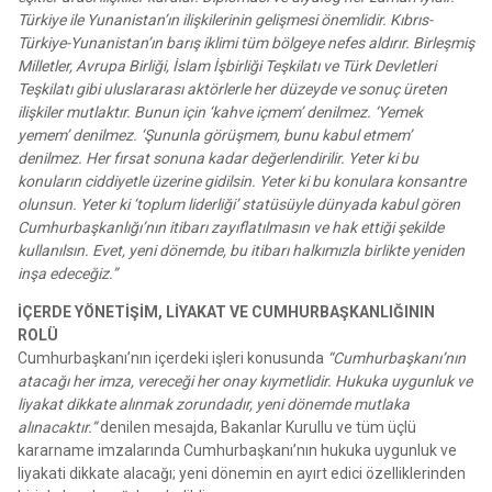
Türkiye ile Yunanistan’ın ilişkilerinin gelişmesi önemlidir. Kıbrıs-
Türkiye-Yunanistan’ın barış iklimi tüm bölgeye nefes aldırır. Birleşmiş
Milletler, Avrupa Birliği, İslam İşbirliği Teşkilatı ve Türk Devletleri
Teşkilatı gibi uluslararası aktörlerle her düzeyde ve sonuç üreten
ilişkiler mutlaktır. Bunun için ‘kahve içmem’ denilmez. ‘Yemek
yemem’ denilmez. ‘Şununla görüşmem, bunu kabul etmem’
denilmez. Her fırsat sonuna kadar değerlendirilir. Yeter ki bu
konuların ciddiyetle üzerine gidilsin. Yeter ki bu konulara konsantre
olunsun. Yeter ki ‘toplum liderliği’ statüsüyle dünyada kabul gören
Cumhurbaşkanlığı’nın itibarı zayıflatılmasın ve hak ettiği şekilde
kullanılsın. Evet, yeni dönemde, bu itibarı halkımızla birlikte yeniden
inşa edeceğiz.”
İÇERDE YÖNETİŞİM, LİYAKAT VE CUMHURBAŞKANLIĞININ
ROLÜ
Cumhurbaşkanı’nın içerdeki işleri konusunda
“Cumhurbaşkanı’nın
atacağı her imza, vereceği her onay kıymetlidir. Hukuka uygunluk ve
liyakat dikkate alınmak zorundadır, yeni dönemde mutlaka
alınacaktır.”
denilen mesajda, Bakanlar Kurullu ve tüm üçlü
kararname imzalarında Cumhurbaşkanı’nın hukuka uygunluk ve
liyakati dikkate alacağı; yeni dönemin en ayırt edici özelliklerinden