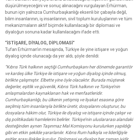
düşürülmeyeceğini ve sonuç alınacağını vurgulayan Erhürman,
bunun için yalnızca Cumhurbaşkanlığı eksenli bir çabayla değil,
bilim insanlarının, iş insanlarının, sivil toplum kuruluşlarının ve tüm
mekanizmaların aktif biçimde kullanılacağı bir diplomasi ve
diyaloğun sonuna kadar kullanılacağını ifade etti.
“İSTİŞARE, DİYALOG, DİPLOMASİ”
Tufan Erhürman’ın mesajında, Türkiye ile yine istişare ve yoğun
diyalog içinde olunacağı da yer aldı; şöyle denildi:
“Kıbrıs Türk halkının seçtiği Cumhurbaşkanı her dönemde garantör
ve kardeş ülke Türkiye ile istişare ve yoğun diyalog içinde olmuş,
birlikte çalışmıştır. Elbette yine öyle olacaktır. Burada müşterek
değerler, eşitlik ve güvenlik, Kıbrıs Türk halkının ve Türkiye’nin
anlaşmalardan kaynaklanan hak ve menfaatleridir.
Cumhurbaşkanlığı, bu ülkenin yetişmiş ve liyakat esasına göre
seçilmiş tüm insanlarıyla birlikte üretir, dosyalarını oluşturur, bu
dosyalara hâkim olur, Türkiye ile diyalog ve istişare içinde çalışır ve
dış politikadaki hamlelerini belirler. Türkiye’nin uluslararası alandaki
desteğinden aynen Taşınmaz Mal Komisyonu kurulurken yapıldığı
gibi en etkin şekilde yararlanılır. Kıbrıs Rum halkıyla ve liderliğiyle
eşitler arası ilişkiler kurulur. Diplomasi ve diyalog her zaman iyidir.