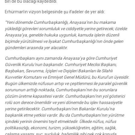
biri de bu olacağı kaydedildi.
Erhürman’ın vizyon belgesinde şu ifadeler de yer aldı:
“Yeni dönemde Cumhurbaşkanlığı, Anayasa’nın bu makama
yüklediği görevleri sorumluluk ve ciddiyetle yerine getirecek; özelde
Anayasa’ya, genelde hukuka uygunluk, kamuda işlerin düzenli
biçimde yürütülmesi ve liyakat Cumhurbaşkanlığı’nın önde gelen
gündemleri arasında yer alacaktır.
Cumhurbaşkanı aynı zamanda Anayasa’ya göre Cumhuriyet
Güvenlik Kurulu’nun başkanıdır. Cumhuriyet Meclisi Başkanı,
Başbakan, Savunma, İçişleri ve Dışişleri Bakanları ile Silahlı
Kuvvetler Komutanı ve Emniyet Genel Müdürü, bu Kurul’un üyesidir.
Bugün ülkemizde nüfusun artışı ve çeşitlenmesi ile paralel güvenlik
sorununun arttığı noktada, Cumhurbaşkanı’nın bu sorunlara
çözüm üretme kapasitesi vardır. Cumhurbaşkanı’nın yol gösterici
rolü son derece önemlidir ve yeni dönemde bu işlev hassasiyetle
yerine getirilecektir. Cumhurbaşkanı’nın Bakanlar Kurulu’na
başkanlık etme yetkisi vardır. Bu da Cumhurbaşkanı’nın yürütme
içindeki yerinin önemini teyit etmektedir. Ülkede nüfus, nüfus
politikasızlığı, ekonomi, turizm, yükseköğretim, eğitim, sağlık,
çalışma yaşamı, suç, suçluluk, bağımlılık gibi pek çok konuda