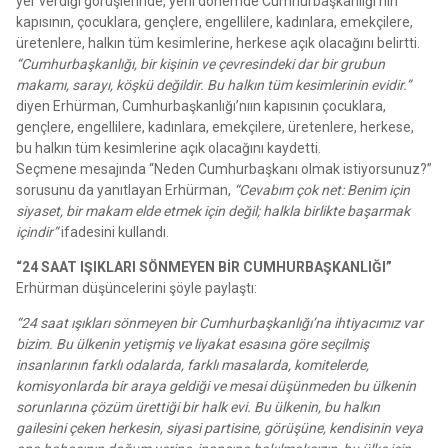
yer verdiği görüşlerinde, yeni dönemde Cumhurbaşkanlığı’nın
kapısının, çocuklara, gençlere, engellilere, kadınlara, emekçilere,
üretenlere, halkın tüm kesimlerine, herkese açık olacağını belirtti.
“Cumhurbaşkanlığı, bir kişinin ve çevresindeki dar bir grubun
makamı, sarayı, köşkü değildir. Bu halkın tüm kesimlerinin evidir.”
diyen Erhürman, Cumhurbaşkanlığı’nıın kapısının çocuklara,
gençlere, engellilere, kadınlara, emekçilere, üretenlere, herkese,
bu halkın tüm kesimlerine açık olacağını kaydetti.
Seçmene mesajında “Neden Cumhurbaşkanı olmak istiyorsunuz?”
sorusunu da yanıtlayan Erhürman,
“Cevabım çok net: Benim için
siyaset, bir makam elde etmek için değil; halkla birlikte başarmak
içindir”
ifadesini kullandı.
“24 SAAT IŞIKLARI SÖNMEYEN BİR CUMHURBAŞKANLIĞI”
Erhürman düşüncelerini şöyle paylaştı:
“24 saat ışıkları sönmeyen bir Cumhurbaşkanlığı’na ihtiyacımız var
bizim. Bu ülkenin yetişmiş ve liyakat esasına göre seçilmiş
insanlarının farklı odalarda, farklı masalarda, komitelerde,
komisyonlarda bir araya geldiği ve mesai düşünmeden bu ülkenin
sorunlarına çözüm ürettiği bir halk evi. Bu ülkenin, bu halkın
gailesini çeken herkesin, siyasi partisine, görüşüne, kendisinin veya