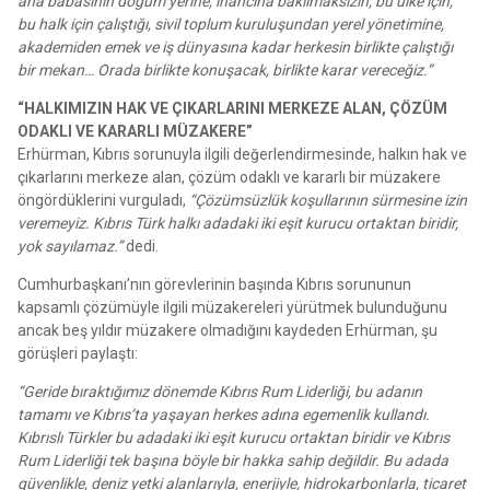
ana babasının doğum yerine, inancına bakılmaksızın, bu ülke için,
bu halk için çalıştığı, sivil toplum kuruluşundan yerel yönetimine,
akademiden emek ve iş dünyasına kadar herkesin birlikte çalıştığı
bir mekan… Orada birlikte konuşacak, birlikte karar vereceğiz.”
“HALKIMIZIN HAK VE ÇIKARLARINI MERKEZE ALAN, ÇÖZÜM
ODAKLI VE KARARLI MÜZAKERE”
Erhürman, Kıbrıs sorunuyla ilgili değerlendirmesinde, halkın hak ve
çıkarlarını merkeze alan, çözüm odaklı ve kararlı bir müzakere
öngördüklerini vurguladı,
“Çözümsüzlük koşullarının sürmesine izin
veremeyiz. Kıbrıs Türk halkı adadaki iki eşit kurucu ortaktan biridir,
yok sayılamaz.”
dedi.
Cumhurbaşkanı’nın görevlerinin başında Kıbrıs sorununun
kapsamlı çözümüyle ilgili müzakereleri yürütmek bulunduğunu
ancak beş yıldır müzakere olmadığını kaydeden Erhürman, şu
görüşleri paylaştı:
“Geride bıraktığımız dönemde Kıbrıs Rum Liderliği, bu adanın
tamamı ve Kıbrıs’ta yaşayan herkes adına egemenlik kullandı.
Kıbrıslı Türkler bu adadaki iki eşit kurucu ortaktan biridir ve Kıbrıs
Rum Liderliği tek başına böyle bir hakka sahip değildir. Bu adada
güvenlikle, deniz yetki alanlarıyla, enerjiyle, hidrokarbonlarla, ticaret