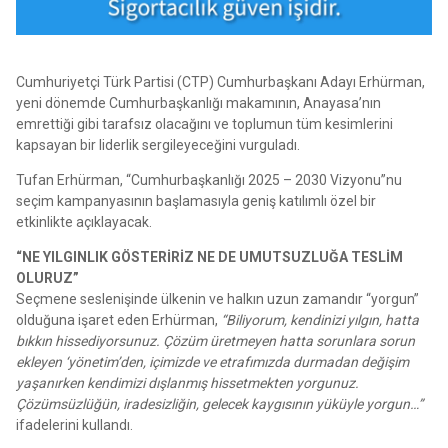
Cumhuriyetçi Türk Partisi (CTP) Cumhurbaşkanı Adayı Erhürman,
yeni dönemde Cumhurbaşkanlığı makamının, Anayasa’nın
emrettiği gibi tarafsız olacağını ve toplumun tüm kesimlerini
kapsayan bir liderlik sergileyeceğini vurguladı.
Tufan Erhürman, “Cumhurbaşkanlığı 2025 – 2030 Vizyonu”nu
seçim kampanyasının başlamasıyla geniş katılımlı özel bir
etkinlikte açıklayacak.
“NE YILGINLIK GÖSTERİRİZ NE DE UMUTSUZLUĞA TESLİM
OLURUZ”
Seçmene seslenişinde ülkenin ve halkın uzun zamandır “yorgun”
olduğuna işaret eden Erhürman,
“Biliyorum, kendinizi yılgın, hatta
bıkkın hissediyorsunuz. Çözüm üretmeyen hatta sorunlara sorun
ekleyen ‘yönetim’den, içimizde ve etrafımızda durmadan değişim
yaşanırken kendimizi dışlanmış hissetmekten yorgunuz.
Çözümsüzlüğün, iradesizliğin, gelecek kaygısının yüküyle yorgun…”
ifadelerini kullandı.