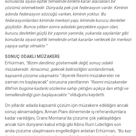
konularda siyasi eşitlik temelinde birlikte karar alacakları bir
çözümü istemektedir. Dünyada pek çok federasyon vardır. Kiminin
adında federasyon sözcüğü varken, kiminin yoktur. Bu
federasyonlardan kiminde merkezi yapı, kiminde kurucu devletler
güçlüdür. Bunca yıldan sonra adadaki gerçeklere uygun olan,
kurucu devletleri güçlü bir yapının yanında, yukarıda sayılanlar gibi
konularda siyasi eşitlik temelinde ortak kararlar verilecek bir merkezi
yapıya sahip olmaktır.”
SONUÇ ODAKLI MÜZAKERE
Erhürman,
“Bizim derdimiz göstermelik değil, sonuç odaklı
müzakeredir. Amacımız, gelecek belirsizliğini sonlandırmak,
kapsamlı çözüme ulaşmaktır.”
diyerek Resmi müzakereler ne
zaman mı başlayacak” sorusuna yanıtlarının
“Resmi müzakereler
BM’nin bugüne kadarki sözlerine sahip çıktığını açıkça ilan ettiği ve
temellendirdiği gün başlayacaktır.”
olduğunu kaydetti.
On yıllardır adada kapsamlı çözüm için müzakere edildiğini ancak
sonuç alınamadığını; Annan Planı döneminde iş referandumlara
kadar varıldığını, Crans Montana’da çözüme çok yaklaşıldığını
ancak tüm dünyanın kabul ettiği gibi Kıbrıs Rum Liderliğini son
anda çözüme ulaşılmasını engellediğini anlatan Erhürman,
“Bu kez