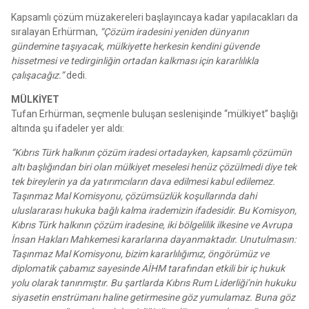
Kapsamlı çözüm müzakereleri başlayıncaya kadar yapılacakları da
sıralayan Erhürman,
“Çözüm iradesini yeniden dünyanın
gündemine taşıyacak, mülkiyette herkesin kendini güvende
hissetmesi ve tedirginliğin ortadan kalkması için kararlılıkla
çalışacağız.”
dedi.
MÜLKİYET
Tufan Erhürman, seçmenle buluşan seslenişinde “mülkiyet” başlığı
altında şu ifadeler yer aldı:
“Kıbrıs Türk halkının çözüm iradesi ortadayken, kapsamlı çözümün
altı başlığından biri olan mülkiyet meselesi henüz çözülmedi diye tek
tek bireylerin ya da yatırımcıların dava edilmesi kabul edilemez.
Taşınmaz Mal Komisyonu, çözümsüzlük koşullarında dahi
uluslararası hukuka bağlı kalma irademizin ifadesidir. Bu Komisyon,
Kıbrıs Türk halkının çözüm iradesine, iki bölgelilik ilkesine ve Avrupa
İnsan Hakları Mahkemesi kararlarına dayanmaktadır. Unutulmasın:
Taşınmaz Mal Komisyonu, bizim kararlılığımız, öngörümüz ve
diplomatik çabamız sayesinde AİHM tarafından etkili bir iç hukuk
yolu olarak tanınmıştır. Bu şartlarda Kıbrıs Rum Liderliği’nin hukuku
siyasetin enstrümanı haline getirmesine göz yumulamaz. Buna göz