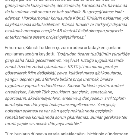
güneyinde de kuzeyinde de, denizinde de, karasında da, havasında
da bu adanın asli unsuru ve hak sahibidir. Bu gerçeği kimse inkâr
edemez. Hidrokarbonlar konusunda Kıbrıslı Türklerin haklarının yok
sayılması asla kabul edilemez. Kıbrıslı Türkleri ve Türkiye’yi dışarıda
bırakmak amacıyla enerjide AB destekli fizibıl olmayan projelerle
enterkonnekte sistem projesi geliştirilemez.”
Erhürman, Kıbrıslı Türklerin çözüm iradesi ortadayken şunların
yapılamayacağını kaydetti:
“Doğrudan ticaret tüzüğünün yürürlüğe
girişi daha fazla geciktirilemez. Yeşil Hat Tüzüğü uygulamasında
zorluk üzerine zorluk çıkarılamaz. KKTC’yi tanımama gerekçe
gösterilerek iklim değişikliği, çevre, kültürel miras gibi konularda,
yangın, deprem gibi afetlerde birlikte proje üretmek, birlikte
uygulama yapmak reddedilemez. Kıbrıslı Türklerin çözüm iradesi
ortadayken, Kıbrıslı Türk çocukların, gençlerin, sanatçıların,
sporcuların, akademisyenlerin, emek ve iş dünyasının, sivil toplum
kuruluşlarının dünyayla buluşması engellenemez. Yeni geçiş
noktaları açılması ve var olan geçiş noktalarında geçişlerin
rahatlatılması konularında sorun çıkarılamaz. Bunlar gerekirse tek
taraflı yapılır ve mesele dünyaya anlatılır.”
Tüm bunların dünyaya ısrarla anlatılacağını, hiçbirinin gündemden