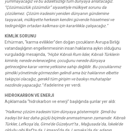
yummayacağız ve bu adaletsizliği tüm dünyaya anlatacağız.
“Çözümsüzlük çözümdür” siyasetiyle mülkiyet sorunu da
çözülemez. Çözüm iradesini yeniden dünyanın gündemine
taşıyacak, mülkiyette herkesin kendini güvende hissetmesi ve
tedirginliğin ortadan kalkması için kararlılıkla çalışacağız.”
KİMLİK SORUNU
Erhürman, “karma evlilikler”den doğan çocukların Avrupa Birliği
vatandaşlığının engellenmesinin insan haklarına aykırı olduğunu
vurguladığı mesajında,
“Hiçbir Kıbrıslı Rum lider, Kıbrıslı Türklerin
kiminle, nerede evleneceğine, çocuğunu nerede dünyaya
getireceğine karar verme yetkisine sahip değildir. Bu çocuklarımız
şimdiki yönetimde görmezden gelindi ama biz haklarının elbette
takipçisi olacağız, gerekli tüm girişim ve baskıyı muhataplar
nezdinde yapacağız.”
ifadelerine yer verdi.
HİDROKARBON VE ENERJİ
Açıklamada “hidrokarbon ve enerji” başlığında şunlar yer aldı:
“Halkımız çözüm iradesini tüm dünyaya göstermiştir. Şimdi bu
iradeyi bir kez daha güçlü biçimde anımsatmanın zamanıdır. Kıbrıslı
Türkler, Lefkoşa’da, Girne’de Güzelyurt’ta , Mağusada’da, İskele’de
olduğu gibi Baf’ta da, Limasol’da da, Larnaka’da da; adanın