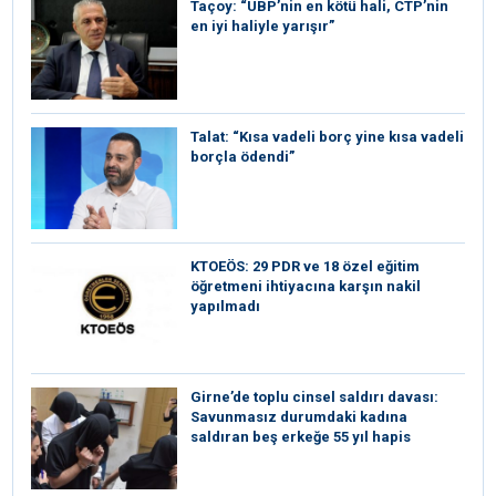
Taçoy: “UBP’nin en kötü hali, CTP’nin
en iyi haliyle yarışır”
Talat: “Kısa vadeli borç yine kısa vadeli
borçla ödendi”
KTOEÖS: 29 PDR ve 18 özel eğitim
öğretmeni ihtiyacına karşın nakil
yapılmadı
Girne’de toplu cinsel saldırı davası:
Savunmasız durumdaki kadına
saldıran beş erkeğe 55 yıl hapis