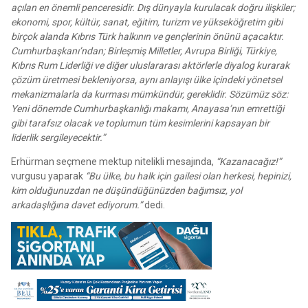
açılan en önemli penceresidir. Dış dünyayla kurulacak doğru ilişkiler;
ekonomi, spor, kültür, sanat, eğitim, turizm ve yükseköğretim gibi
birçok alanda Kıbrıs Türk halkının ve gençlerinin önünü açacaktır.
Cumhurbaşkanı’ndan; Birleşmiş Milletler, Avrupa Birliği, Türkiye,
Kıbrıs Rum Liderliği ve diğer uluslararası aktörlerle diyalog kurarak
çözüm üretmesi bekleniyorsa, aynı anlayışı ülke içindeki yönetsel
mekanizmalarla da kurması mümkündür, gereklidir. Sözümüz söz:
Yeni dönemde Cumhurbaşkanlığı makamı, Anayasa’nın emrettiği
gibi tarafsız olacak ve toplumun tüm kesimlerini kapsayan bir
liderlik sergileyecektir.”
Erhürman seçmene mektup nitelikli mesajında,
“Kazanacağız!”
vurgusu yaparak
“Bu ülke, bu halk için gailesi olan herkesi, hepinizi,
kim olduğunuzdan ne düşündüğünüzden bağımsız, yol
arkadaşlığına davet ediyorum.”
dedi.