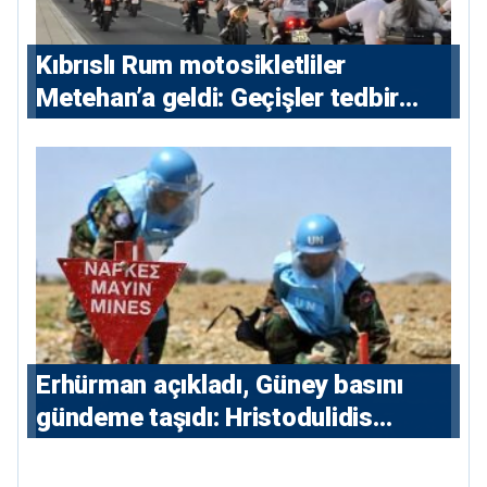
Kıbrıslı Rum motosikletliler
Metehan’a geldi: Geçişler tedbir
amacıyla durduruldu
Erhürman açıkladı, Güney basını
gündeme taşıdı: Hristodulidis
Guterres’in mayın temizleme
önerisini reddetti