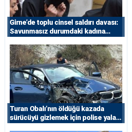
Girne’de toplu cinsel saldırı davası:
Savunmasız durumdaki kadına
saldıran beş erkeğe 55 yıl hapis
Turan Obalı’nın öldüğü kazada
sürücüyü gizlemek için polise yalan
söylediler: 4 tutuklu