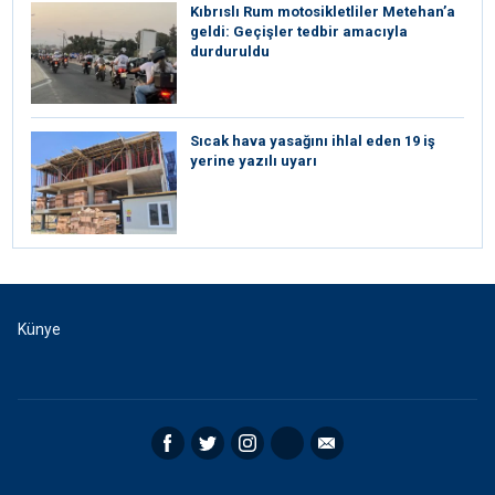
Kıbrıslı Rum motosikletliler Metehan’a
geldi: Geçişler tedbir amacıyla
durduruldu
Sıcak hava yasağını ihlal eden 19 iş
yerine yazılı uyarı
Künye
Facebook
Twitter
Instagram
RSS
Email