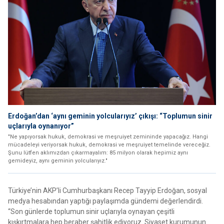
Erdoğan’dan ‘aynı geminin yolcularıyız’ çıkışı: “Toplumun sinir
uçlarıyla oynanıyor”
"Ne yapıyorsak hukuk, demokrasi ve meşruiyet zemininde yapacağız. Hangi
mücadeleyi veriyorsak hukuk, demokrasi ve meşruiyet temelinde vereceğiz.
Şunu lütfen aklımızdan çıkarmayalım: 85 milyon olarak hepimiz aynı
gemideyiz, aynı geminin yolcularıyız."
Türkiye’nin AKP’li Cumhurbaşkanı Recep Tayyip Erdoğan, sosyal
medya hesabından yaptığı paylaşımda gündemi değerlendirdi.
“Son günlerde toplumun sinir uçlarıyla oynayan çeşitli
kışkırtmalara hep beraber şahitlik ediyoruz. Siyaset kurumunun