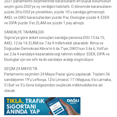
2021 parlamento seçimlerinde kararsızların en büyük bölümünün
seçim günü DİSİ’ye oy verdiğini hatırlattı. O dönemde kararsızların
yüzde 26’sı DİSİ’ye yönelirken, yüzde 10’u sandığa gitmemişti.
AKEL ve DİKO kararsızlardan yüzde 9’ar, Ekologlar yüzde 4, EDEK
ve DİPA yüzde 3’er, ELAM ise yüzde 1 pay almıştı.
SANDALYE TAHMİNLERİ
Sigma’ya göre anket sonuçları sandığa yansırsa DİSİ 13 ila 15,
AKEL 12 ila 14, ELAM ise 7 ila 9 milletvekili çıkarabilir. Alma ve
Doğrudan Demokrasi Kıbrıs’ın 6 ila 7’şer, DİKO’nun 5 ila 6, Volt’un
ise 2 ila 4 sandalye kazanabileceği tahmin ediliyor. EDEK, DİPA ve
Ekologlar için ise sıfır ila iki sandalye aralığı öngörülüyor.
SEÇİM 24 MAYIS’TA
Parlamento seçimleri 24 Mayıs Pazar günü yapılacak. Toplam 56
sandalyenin 19’u Lefkoşa, 12’si Limasol, 11’i Mağusa, 6’sı Larnaka,
5’i Baf ve 3’ü Girne bölgesinden seçilecek milletvekillerine ait
olacak.