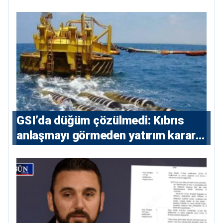
yeniden Ege’de
GSI’da düğüm çözülmedi: Kıbrıs
anlaşmayı görmeden yatırım kararı
vermeyecek