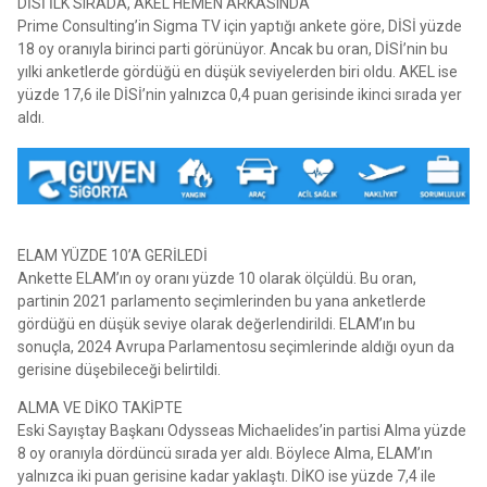
DİSİ İLK SIRADA, AKEL HEMEN ARKASINDA
Prime Consulting’in Sigma TV için yaptığı ankete göre, DİSİ yüzde
18 oy oranıyla birinci parti görünüyor. Ancak bu oran, DİSİ’nin bu
yılki anketlerde gördüğü en düşük seviyelerden biri oldu. AKEL ise
yüzde 17,6 ile DİSİ’nin yalnızca 0,4 puan gerisinde ikinci sırada yer
aldı.
ELAM YÜZDE 10’A GERİLEDİ
Ankette ELAM’ın oy oranı yüzde 10 olarak ölçüldü. Bu oran,
partinin 2021 parlamento seçimlerinden bu yana anketlerde
gördüğü en düşük seviye olarak değerlendirildi. ELAM’ın bu
sonuçla, 2024 Avrupa Parlamentosu seçimlerinde aldığı oyun da
gerisine düşebileceği belirtildi.
ALMA VE DİKO TAKİPTE
Eski Sayıştay Başkanı Odysseas Michaelides’in partisi Alma yüzde
8 oy oranıyla dördüncü sırada yer aldı. Böylece Alma, ELAM’ın
yalnızca iki puan gerisine kadar yaklaştı. DİKO ise yüzde 7,4 ile