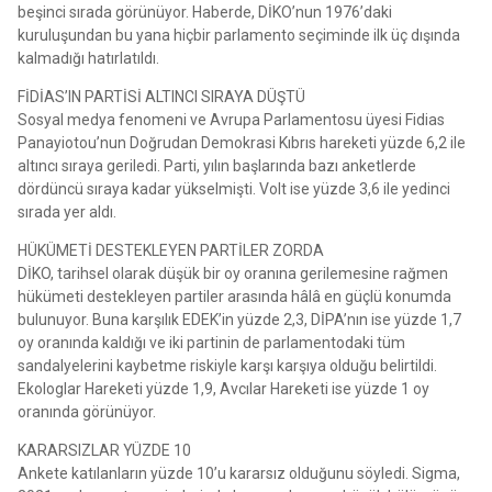
beşinci sırada görünüyor. Haberde, DİKO’nun 1976’daki
kuruluşundan bu yana hiçbir parlamento seçiminde ilk üç dışında
kalmadığı hatırlatıldı.
FİDİAS’IN PARTİSİ ALTINCI SIRAYA DÜŞTÜ
Sosyal medya fenomeni ve Avrupa Parlamentosu üyesi Fidias
Panayiotou’nun Doğrudan Demokrasi Kıbrıs hareketi yüzde 6,2 ile
altıncı sıraya geriledi. Parti, yılın başlarında bazı anketlerde
dördüncü sıraya kadar yükselmişti. Volt ise yüzde 3,6 ile yedinci
sırada yer aldı.
HÜKÜMETİ DESTEKLEYEN PARTİLER ZORDA
DİKO, tarihsel olarak düşük bir oy oranına gerilemesine rağmen
hükümeti destekleyen partiler arasında hâlâ en güçlü konumda
bulunuyor. Buna karşılık EDEK’in yüzde 2,3, DİPA’nın ise yüzde 1,7
oy oranında kaldığı ve iki partinin de parlamentodaki tüm
sandalyelerini kaybetme riskiyle karşı karşıya olduğu belirtildi.
Ekologlar Hareketi yüzde 1,9, Avcılar Hareketi ise yüzde 1 oy
oranında görünüyor.
KARARSIZLAR YÜZDE 10
Ankete katılanların yüzde 10’u kararsız olduğunu söyledi. Sigma,