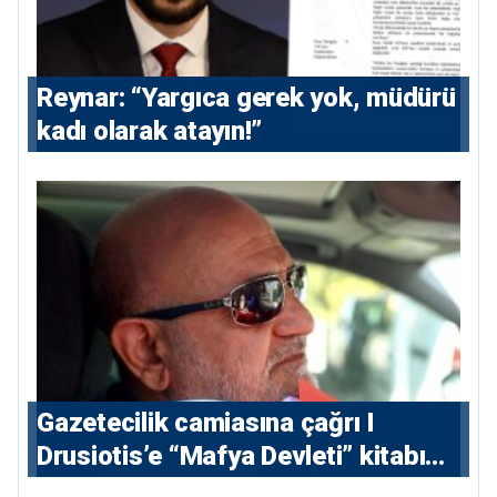
Reynar: “Yargıca gerek yok, müdürü
kadı olarak atayın!”
Gazetecilik camiasına çağrı I
⁠Drusiotis’e “Mafya Devleti” kitabı
nedeniyle ikinci ceza soruşturması