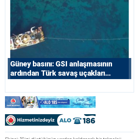
konutlara 36 ay
Güney basını: ⁠GSI anlaşmasının
ardından Türk savaş uçakları
yeniden Ege’de