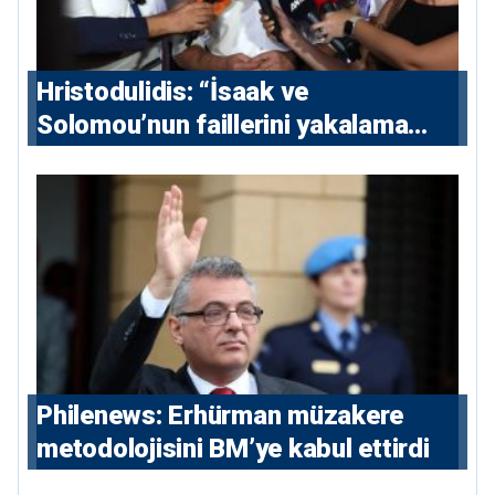
Hristodulidis: “İsaak ve
Solomou’nun faillerini yakalama
çabaları yoğunlaştırılacak; 13 ulusal
ve 5 uluslararası tutuklama emri
çıkarıldı”
Philenews: Erhürman müzakere
metodolojisini BM’ye kabul ettirdi