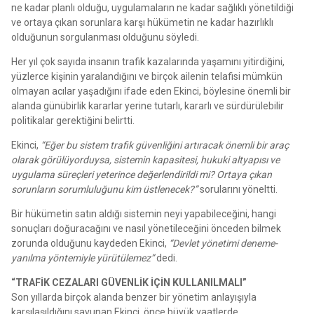
ne kadar planlı olduğu, uygulamaların ne kadar sağlıklı yönetildiği
ve ortaya çıkan sorunlara karşı hükümetin ne kadar hazırlıklı
olduğunun sorgulanması olduğunu söyledi.
Her yıl çok sayıda insanın trafik kazalarında yaşamını yitirdiğini,
yüzlerce kişinin yaralandığını ve birçok ailenin telafisi mümkün
olmayan acılar yaşadığını ifade eden Ekinci, böylesine önemli bir
alanda günübirlik kararlar yerine tutarlı, kararlı ve sürdürülebilir
politikalar gerektiğini belirtti.
Ekinci,
“Eğer bu sistem trafik güvenliğini artıracak önemli bir araç
olarak görülüyorduysa, sistemin kapasitesi, hukuki altyapısı ve
uygulama süreçleri yeterince değerlendirildi mi? Ortaya çıkan
sorunların sorumluluğunu kim üstlenecek?”
sorularını yöneltti.
Bir hükümetin satın aldığı sistemin neyi yapabileceğini, hangi
sonuçları doğuracağını ve nasıl yönetileceğini önceden bilmek
zorunda olduğunu kaydeden Ekinci,
“Devlet yönetimi deneme-
yanılma yöntemiyle yürütülemez”
dedi.
“TRAFİK CEZALARI GÜVENLİK İÇİN KULLANILMALI”
Son yıllarda birçok alanda benzer bir yönetim anlayışıyla
karşılaşıldığını savunan Ekinci, önce büyük vaatlerde