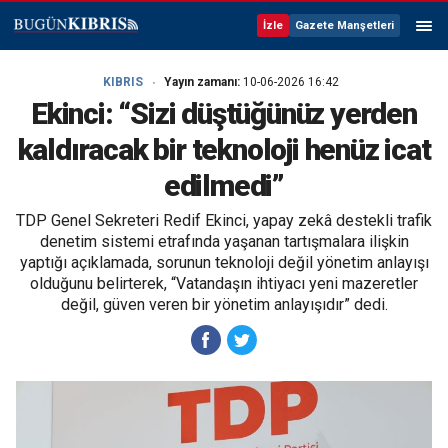
İzle
Gazete Manşetleri
KIBRIS
Yayın zamanı:
10-06-2026 16:42
Ekinci: “Sizi düştüğünüz yerden
kaldıracak bir teknoloji henüz icat
edilmedi”
TDP Genel Sekreteri Redif Ekinci, yapay zekâ destekli trafik
denetim sistemi etrafında yaşanan tartışmalara ilişkin
yaptığı açıklamada, sorunun teknoloji değil yönetim anlayışı
olduğunu belirterek, “Vatandaşın ihtiyacı yeni mazeretler
değil, güven veren bir yönetim anlayışıdır” dedi.